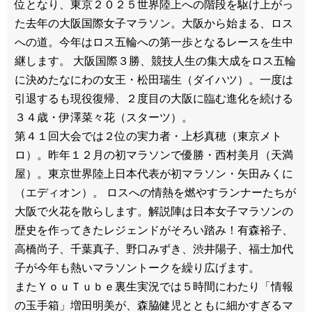
位となり、東京２０２５世界陸上への階段を駆け上がっ
た去年の大阪国際女子マラソン。大阪から始まる、ロス
への道。今年はロス五輪への第一歩となるレースを生中
継します。 大阪国際３勝、競技人生の集大成をロス五輪
に決めたなにわの女王・松田瑞生（ダイハツ）。一度は
引退するも現役復帰、２度目の大阪に臨む進化を続ける
３４歳・伊澤菜々花（スターツ）。
第４１回大会では２位の実力者・上杉真穂（東京メト
ロ）。昨年１２月の初マラソンで優勝・西村美月（天満
屋）。東京世界陸上日本代表が初マラソン・矢田みくに
（エディオン）。 ロスへの情熱を燃やすランナーたちが
大阪で火花を散らします。解説陣は日本女子マラソンの
歴史を作ってきたレジェンドがそろい踏み！有森裕子、
高橋尚子、千葉真子、野口みずき、渋井陽子、福士加代
子が今年も熱いマラソントークを繰り広げます。
またＹｏｕＴｕｂｅ裏生実況では５時間にわたり「情報
の玉手箱」増田明美が、森脇健児とともに細かすぎるマ