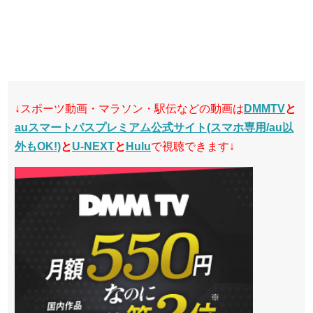
↓スポーツ動画・マラソン・駅伝などの動画は
DMMTV
と
auスマートパスプレミアム公式サイト(スマホ専用/au以
外もOK!)
と
U-NEXT
と
Hulu
で視聴できます↓