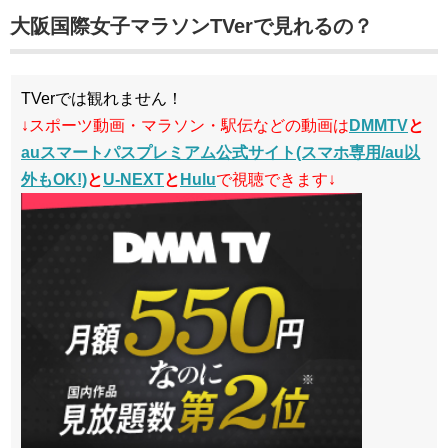
大阪国際女子マラソンTVerで見れるの？
TVerでは観れません！
↓スポーツ動画・マラソン・駅伝などの動画は
DMMTV
と
auスマートパスプレミアム公式サイト(スマホ専用/au以
外もOK!)
と
U-NEXT
と
Hulu
で視聴できます↓