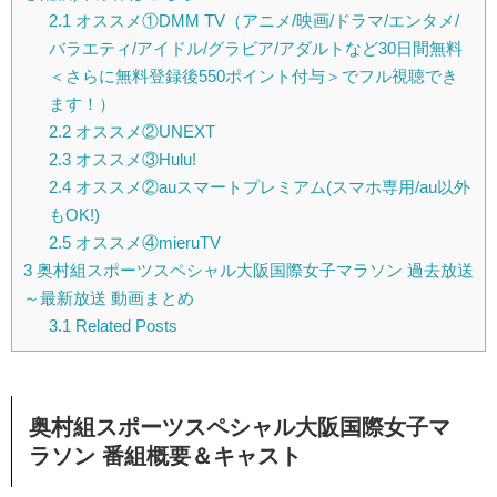
2.1
オススメ①DMM TV（アニメ/映画/ドラマ/エンタメ/
バラエティ/アイドル/グラビア/アダルトなど30日間無料
＜さらに無料登録後550ポイント付与＞でフル視聴でき
ます！）
2.2
オススメ②UNEXT
2.3
オススメ③Hulu!
2.4
オススメ②auスマートプレミアム(スマホ専用/au以外
もOK!)
2.5
オススメ④mieruTV
3
奥村組スポーツスペシャル大阪国際女子マラソン 過去放送
～最新放送 動画まとめ
3.1
Related Posts
奥村組スポーツスペシャル大阪国際女子マ
ラソン 番組概要＆キャスト