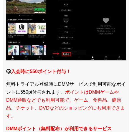
⑤
入会時に550ポイント付与！
無料トライアル登録時にDMMサービスで利用可能なポイ
ントに550pt付与されます。
ポイントはDMMゲームや
DMM通販などでも利用可能で、ゲーム、食料品、健康
品、チケット、DVDなどのショッピングにも利用できま
す。
DMMポイント（無料配布）が利用できるサービス