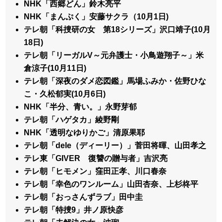
NHK「西郷どん」鈴木亮平
NHK「まんぷく」安藤サクラ（10月1日)
テレ朝「科捜研の女 第18シリーズ」沢口靖子(10月
18日)
テレ朝「リーガルV～元弁護士・小鳥遊翔子～」米
倉涼子(10月11日)
テレ朝「深夜のダメ恋図鑑」馬場ふみか・佐野ひな
こ・久松郁実(10月6日)
NHK「半分、青い。」永野芽郁
テレ朝「ハゲタカ」綾野剛
NHK「透明なゆりかご」清原果耶
テレ朝「dele（ディーリー）」菅田将暉、山田孝之
テレ東「GIVER 復讐の贈与者」吉沢亮
テレ朝「ヒモメン」窪田正孝、川口春奈
テレ朝「幸色のワンルーム」山田杏奈、上杉柊平
テレ朝「おっさんずラブ」田中圭
テレ朝「特捜9」井ノ原快彦