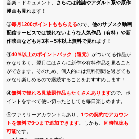
音楽・ドキュメント、
さらには雑誌やアダルト系や原作
漫画も見れます！
③
毎月1200ポイントももらえる
ので、
他のサブスク動画
配信サービスでは観れないような人気作品（有料）や新
作映画なども月3本～5本以上無料で見れます！
④
40％以上のポイントバック（還元）
がついてる作品が
かなり多く、翌月にはさらに新作や有料作品を見ること
ができます。そのため、個人的には無料期間を過ぎても
かなり楽しめるので継続することをおすすめします！
④
無料で観れる見放題作品もたくさんあります
ので、ポ
イントをすべて使い切ったとしても毎日楽しめます。
⑤ファミリーアカウントもあり、
1つの契約でアカウン
トを無料で3つまで追加できます
。しかも、
同時視聴も
可能
です。