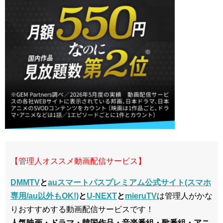
【管理人オススメ動画配信サービス】
DMMTV
と
auスマートパスプレミアム公式サイト(スマホ
専用/au以外もOK!)
と
U-NEXT
と
mieruTV
は管理人がかな
りおすすめする動画配信サービスです！
人気映画・ドラマ・韓国作品・音楽番組・歌番組・アニ