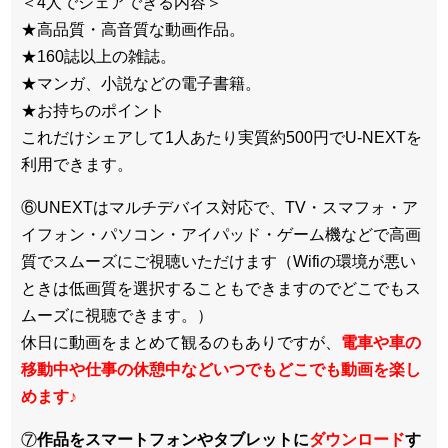
＜4人でシェアできる内容＞
★高品質・高音質な動画作品。
★160誌以上の雑誌。
★マンガ、小説などの電子書籍。
★お持ちのポイント
これだけシェアして1人あたり実質約500円でU-NEXTを
利用できます。
⑥UNEXTはマルチデバイス対応で、TV・スマフォ・ア
イフォン・パソコン・アイパッド・ゲーム機などで高画
質でスムーズにご視聴いただけます（Wifiの環境が悪い
ときは低画質を選択することもできますのでどこでもス
ムーズに視聴できます。）
休日に動画をまとめて観るのもありですが、
電車や車の
移動中や仕事の休憩中などいつでもどこでも動画を楽し
めます
♪
⑦
作品をスマートフォンやタブレットに
ダウンロード
す