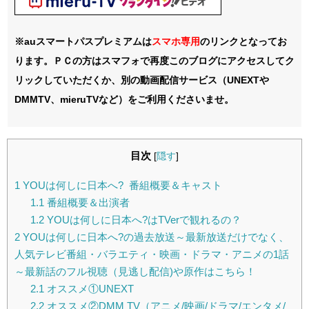
※auスマートパスプレミアムは
スマホ
専用
のリンクとなってお
ります。ＰＣの方はスマフォで再度このブログにアクセスしてク
リックしていただくか、別の動画配信サービス（UNEXTや
DMMTV、mieruTVなど）をご利用くださいませ。
目次
[
隠す
]
1
YOUは何しに日本へ? 番組概要＆キャスト
1.1
番組概要＆出演者
1.2
YOUは何しに日本へ?はTVerで観れるの？
2
YOUは何しに日本へ?の過去放送～最新放送だけでなく、
人気テレビ番組・バラエティ・映画・ドラマ・アニメの1話
～最新話のフル視聴（見逃し配信)や原作はこちら！
2.1
オススメ①UNEXT
2.2
オススメ②DMM TV（アニメ/映画/ドラマ/エンタメ/