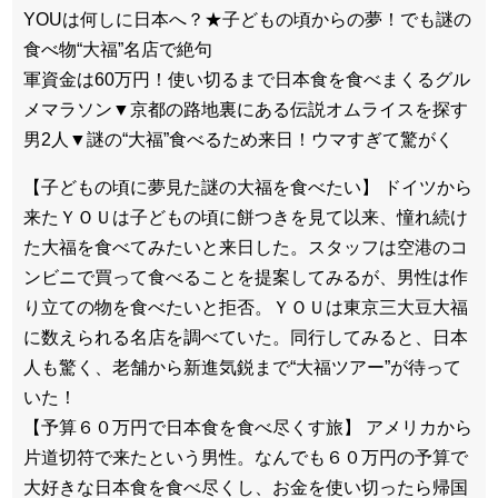
YOUは何しに日本へ？★子どもの頃からの夢！でも謎の
食べ物“大福”名店で絶句
軍資金は60万円！使い切るまで日本食を食べまくるグル
メマラソン▼京都の路地裏にある伝説オムライスを探す
男2人▼謎の“大福”食べるため来日！ウマすぎて驚がく
【子どもの頃に夢見た謎の大福を食べたい】 ドイツから
来たＹＯＵは子どもの頃に餅つきを見て以来、憧れ続け
た大福を食べてみたいと来日した。スタッフは空港のコ
ンビニで買って食べることを提案してみるが、男性は作
り立ての物を食べたいと拒否。ＹＯＵは東京三大豆大福
に数えられる名店を調べていた。同行してみると、日本
人も驚く、老舗から新進気鋭まで“大福ツアー”が待って
いた！
【予算６０万円で日本食を食べ尽くす旅】 アメリカから
片道切符で来たという男性。なんでも６０万円の予算で
大好きな日本食を食べ尽くし、お金を使い切ったら帰国