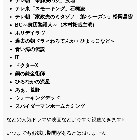
テレ朝「未解決の女」波瑠
テレ東「スモーキング」石橋凌
テレ朝「家政夫のミタゾノ 第2シーズン」松岡昌宏
BG～身辺警護人～（木村拓哉主演)
ホリデイラヴ
過去の朝ドラ＜わろてんか・ひよっこなど＞
青い海の伝説
IT
ドクターX
鋼の錬金術師
ひるなかの流星
あぁ、荒野
ウォーキングデッド
スパイダーマンホームカミング
などの人気ドラマや映画などは今すぐ視聴できます♪
いつまでも
お試し
期間
があるとは限りません。