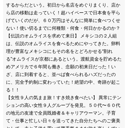
するからだという。初日から名店をめぐりまくり、店か
ら店の移動は走っていく！超ハイペースで日本食を平ら
げていくのだが、６０万円はそんなに簡単に食べつくせ
ない！使い切るまでに何種類・何食・何日かかるのか？
【伝説のオムライスを求めて来日】 メキシコの２人組
は、伝説のオムライスを食べるためにやってきた。卵料
理が豊富なメキシコにもその名をとどろかせる“割れ
る”オムライスが京都にあるという。渡航資金を貯めるた
めアメリカで６年間も働き、念願の初来日だった！い
ざ、店に到着すると、並べば食べられるハズだったの
に、完全予約制に変わっていた！絶望の中、奇跡が起こ
る！！
【女性９人の気まま旅！すき焼き食べたい】 異常にテン
ションの高い女性９人グループを発見。５０代〜６０代
の地元の友達で全員既婚者＆キャリアウーマン。子育
て・仕事と忙しい日々を送ってきた自分たちへのご褒美