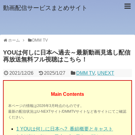
動画配信サービスまとめサイト
ホーム
DMM TV
YOUは何しに日本へ過去～最新動画見逃し配信
再放送無料フル視聴はこちら！
2021/12/26
2025/1/27
DMM TV
,
UNEXT
Main Contents
本ページの情報は2026年3月時点のものです。
最新の配信状況はU-NEXTサイト/DMMTVサイトなど各サイトにてご確認
ください。
1
YOUは何しに日本へ? 番組概要とキャスト