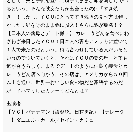
として、夫と子供を置いて勝手気ままな旅を楽しんでい
るという。そんな彼女たちが出会ったのは「すき焼
き」！しかし、ＹＯＵにとってすき焼きの食べ方は難し
かった…卵をそのまま鍋に投入！さらに鍋が爆発！？
【日本人の義母とデート飯？】 カレーうどんを食べにわ
ざわざ来日したＹＯＵ！日本人の妻をアメリカに置いて
１人で来たのだという。待ち合わせしている人がいると
いうのでついていくと、それはＹＯＵの妻の母！とても
気が合うらしく、まるでデートのように仲良く義母とカ
レーうどん店へ向かう。その店は、アメリカから５０回
以上も通い、世界一おいしい食べ物だと豪語するのだ
が…ドハマりしたカレーうどんとは？
出演者
【ＭＣ】バナナマン（設楽統、日村勇紀） 【ナレータ
ー】ダニエル・カール／セイン・カミュ