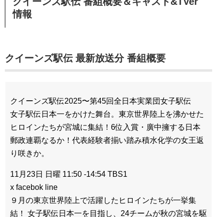
クイーンズ駅伝 番組概要＆キャスト&TVer
情報
クイーンズ駅伝 最新放送分 番組概要
クイーンズ駅伝2025〜第45回全日本実業団女子駅伝
女子駅伝日本一をかけた舞台。東京世界陸上を沸かせた
ヒロインたちが宮城に集結！6位入賞・廣中擁する日本
郵政連覇なるか！代表経験者揃い踏み積水化学の女王返
り咲きか。
11月23日 日曜 11:50 -14:54 TBS1
x facebok line
９月の東京世界陸上で活躍したヒロインたちが一挙集
結！ 女子駅伝日本一を目指し、24チームが秋の宮城を駆