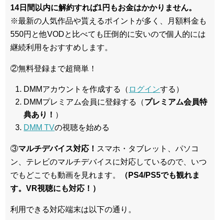
14日間以内に解約すれば1円もお金はかかりません。
※最新の人気作品や貰えるポイントが多く、月額料金も
550円と他VODと比べても圧倒的に安いので個人的には
継続利用をおすすめします。
②無料登録まで超簡単！
DMMアカウントを作成する（
ログイン
する）
DMMプレミアム会員に登録する（
プレミアム会員特
典あり！
）
DMM TV
の視聴を始める
③
マルチデバイス対応！
スマホ・タブレット、パソコ
ン、テレビのマルチデバイスに対応している
ので、いつ
でもどこでも動画を見れます。
（PS4/PS5でも観れま
す。VR視聴にも対応！）
利用できる対応端末は以下の通り。