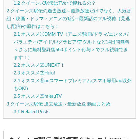
1.2
クイーンズ駅伝はTVerで観れるの？
2
クイーンズ駅伝の過去放送～最新放送だけでなく、人気番
組・映画・ドラマ・アニメの1話～最新話のフル視聴（見逃
し配信)や原作はこちら！
2.1
オススメ①DMM TV（アニメ/映画/ドラマ/エンタメ/
バラエティ/アイドル/グラビア/アダルトなど14日間無料
＜さらに無料登録後550ポイント付与＞でフル視聴でき
ます！）
2.2
オススメ②UNEXT！
2.3
オススメ③Hulu!
2.4
オススメ⑤auスマートプレミアム(スマホ専用/au以外
もOK!)
2.5
オススメ⑤mieruTV
3
クイーンズ駅伝 過去放送～最新放送 動画まとめ
3.1
Related Posts