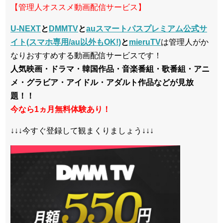
【管理人オススメ動画配信サービス】
U-NEXT
と
DMMTV
と
auスマートパスプレミアム公式サ
イト(スマホ専用/au以外もOK!)
と
mieruTV
は管理人がか
なりおすすめする動画配信サービスです！
人気映画・ドラマ・韓国作品・音楽番組・歌番組・アニ
メ・グラビア・アイドル・アダルト作品などが見放
題！！
今なら1ヵ月無料体験あり！
↓↓↓今すぐ登録して観まくりましょう↓↓↓