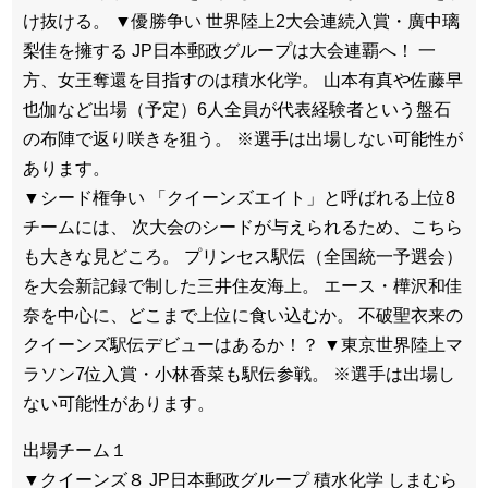
け抜ける。 ▼優勝争い 世界陸上2大会連続入賞・廣中璃
梨佳を擁する JP日本郵政グループは大会連覇へ！ 一
方、女王奪還を目指すのは積水化学。 山本有真や佐藤早
也伽など出場（予定）6人全員が代表経験者という盤石
の布陣で返り咲きを狙う。 ※選手は出場しない可能性が
あります。
▼シード権争い 「クイーンズエイト」と呼ばれる上位8
チームには、 次大会のシードが与えられるため、こちら
も大きな見どころ。 プリンセス駅伝（全国統一予選会）
を大会新記録で制した三井住友海上。 エース・樺沢和佳
奈を中心に、どこまで上位に食い込むか。 不破聖衣来の
クイーンズ駅伝デビューはあるか！？ ▼東京世界陸上マ
ラソン7位入賞・小林香菜も駅伝参戦。 ※選手は出場し
ない可能性があります。
出場チーム１
▼クイーンズ８ JP日本郵政グループ 積水化学 しまむら