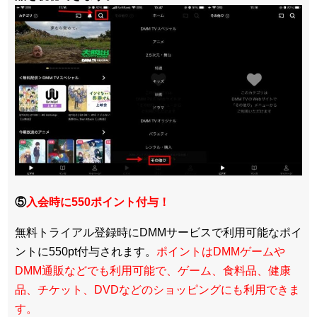
⑤
入会時に550ポイント付与！
無料トライアル登録時にDMMサービスで利用可能なポイ
ントに550pt付与されます。
ポイントはDMMゲームや
DMM通販などでも利用可能で、ゲーム、食料品、健康
品、チケット、DVDなどのショッピングにも利用できま
す。