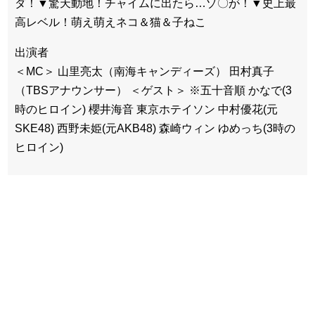
ダ！▼驚天動地！チャイムに出たら…ゾ〇が！▼史上最
高レベル！萌え萌えネコ＆猫＆子ねこ
出演者
＜MC＞ 山里亮太（南海キャンディーズ） 田村真子
（TBSアナウンサー） ＜ゲスト＞ ※五十音順 かなで(3
時のヒロイン) 櫻井海音 東京ホテイソン 中村優花(元
SKE48) 西野未姫(元AKB48) 森崎ウィン ゆめっち(3時の
ヒロイン)