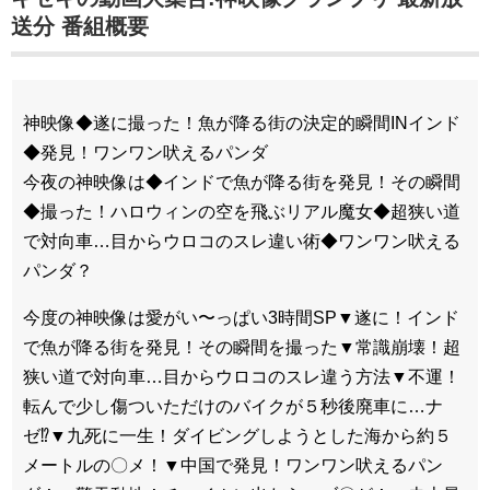
送分 番組概要
神映像◆遂に撮った！魚が降る街の決定的瞬間INインド
◆発見！ワンワン吠えるパンダ
今夜の神映像は◆インドで魚が降る街を発見！その瞬間
◆撮った！ハロウィンの空を飛ぶリアル魔女◆超狭い道
で対向車…目からウロコのスレ違い術◆ワンワン吠える
パンダ？
今度の神映像は愛がい〜っぱい3時間SP▼遂に！インド
で魚が降る街を発見！その瞬間を撮った▼常識崩壊！超
狭い道で対向車…目からウロコのスレ違う方法▼不運！
転んで少し傷ついただけのバイクが５秒後廃車に…ナ
ゼ⁉▼九死に一生！ダイビングしようとした海から約５
メートルの〇メ！▼中国で発見！ワンワン吠えるパン