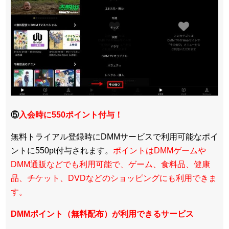
⑤
入会時に550ポイント付与！
無料トライアル登録時にDMMサービスで利用可能なポイ
ントに550pt付与されます。
ポイントはDMMゲームや
DMM通販などでも利用可能で、ゲーム、食料品、健康
品、チケット、DVDなどのショッピングにも利用できま
す。
DMMポイント（無料配布）が利用できるサービス