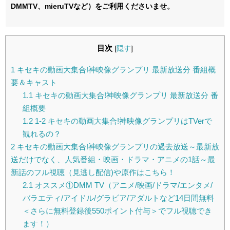
DMMTV、mieruTVなど）をご利用くださいませ。
目次
[
隠す
]
1
キセキの動画大集合!神映像グランプリ 最新放送分 番組概
要＆キャスト
1.1
キセキの動画大集合!神映像グランプリ 最新放送分 番
組概要
1.2
1-2 キセキの動画大集合!神映像グランプリはTVerで
観れるの？
2
キセキの動画大集合!神映像グランプリの過去放送～最新放
送だけでなく、人気番組・映画・ドラマ・アニメの1話～最
新話のフル視聴（見逃し配信)や原作はこちら！
2.1
オススメ①DMM TV（アニメ/映画/ドラマ/エンタメ/
バラエティ/アイドル/グラビア/アダルトなど14日間無料
＜さらに無料登録後550ポイント付与＞でフル視聴でき
ます！）