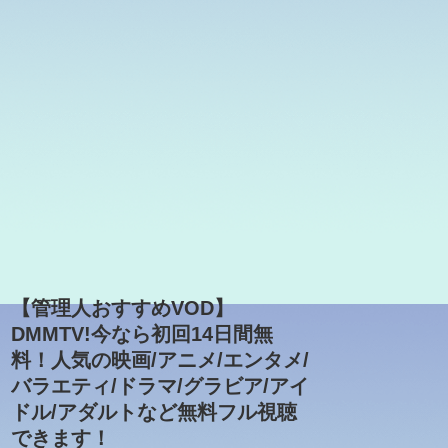
【管理人おすすめVOD】
DMMTV!今なら初回14日間無
料！人気の映画/アニメ/エンタメ/
バラエティ/ドラマ/グラビア/アイ
ドル/アダルトなど無料フル視聴
できます！