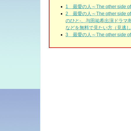
1 最愛の人～The other si
2 最愛の人～The other s
のひと-、与田祐希出演ドラマ
などを無料で見たい方（見逃し
3 最愛の人～The other sid