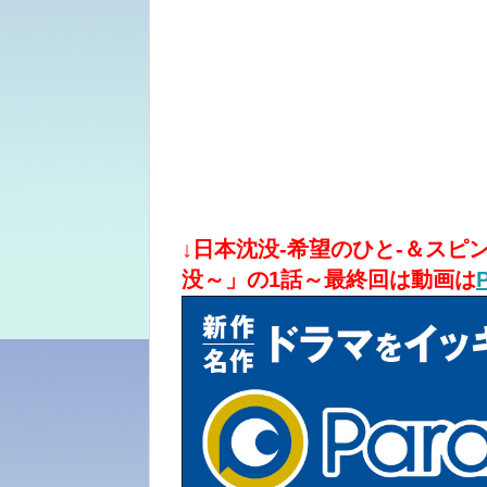
↓日本沈没-希望のひと-＆スピンオフ
没～」の1話～最終回は動画は
P