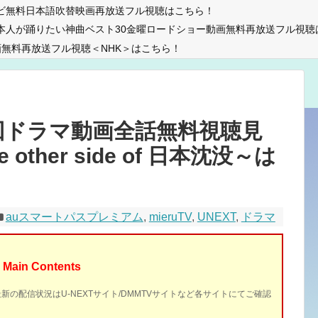
ビ無料日本語吹替映画再放送フル視聴はこちら！
本人が踊りたい神曲ベスト30金曜ロードショー動画無料再放送フル視聴
無料再放送フル視聴＜NHK＞はこちら！
回ドラマ動画全話無料視聴見
ther side of 日本沈没～は
auスマートパスプレミアム
,
mieruTV
,
UNEXT
,
ドラマ
Main Contents
最新の配信状況はU-NEXTサイト/DMMTVサイトなど各サイトにてご確認