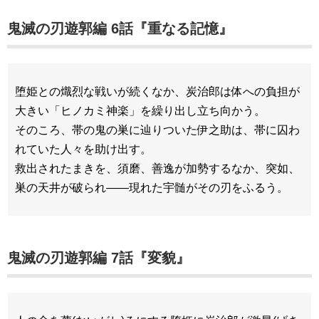
鬼滅の刃遊郭編 6話『重なる記憶』
堕姫との熾烈な戦いが続くなか、炭治郎は体への負担が
大きい「ヒノカミ神楽」を繰り出し立ち向かう。
そのころ、帯の鬼の巣に辿りついた伊之助は、帯に囚わ
れていた人々を助け出す。
救出されたまきを、須磨、善逸が加勢するなか、突如、
巣の天井が破られ——現れた宇髄がその刃をふるう。
鬼滅の刃遊郭編 7話『変貌』