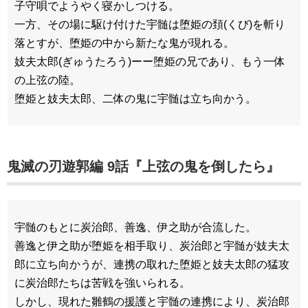
子守唄でようやく寝かしつける。
一方、その場に駆け付けた宇髄は堕姫の頚(くび)を斬り
落とすが、堕姫の中から新たな鬼が現れる。
妓夫太郎(ぎゅうたろう)ーー堕姫の兄であり、もう一体
の上弦の陸。
堕姫と妓夫太郎、二体の鬼に宇髄は立ち向かう。
鬼滅の刃遊郭編 9話『上弦の鬼を倒したら』
宇髄のもとに炭治郎、善逸、伊之助が合流した。
善逸と伊之助が堕姫を相手取り、炭治郎と宇髄が妓夫太
郎に立ち向かうが、連携の取れた堕姫と妓夫太郎の猛攻
に炭治郎たちは苦戦を強いられる。
しかし、現れた雛鶴の援護と宇髄の連携により、炭治郎