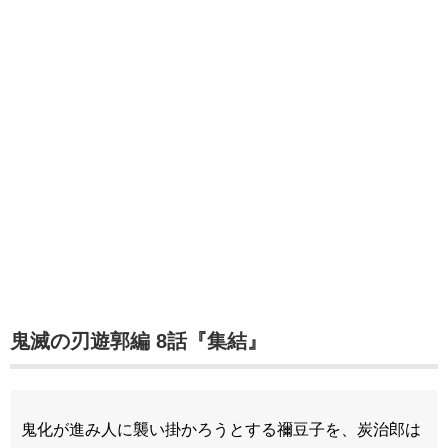
鬼滅の刃遊郭編 8話『集結』
鬼化が進み人に襲い掛かろうとする禰豆子を、炭治郎は