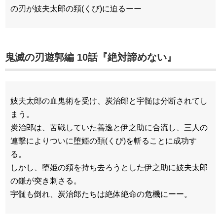
の刃が妓夫太郎の頚(くび)に迫るーー
鬼滅の刃遊郭編 10話『絶対諦めない』
妓夫太郎の血鬼術を受け、炭治郎と宇髄は分断されてし
まう。
炭治郎は、苦戦していた善逸と伊之助に合流し、三人の
連撃によりついに堕姫の頚(くび)を斬ることに成功す
る。
しかし、堕姫の頚を持ち去ろうとした伊之助に妓夫太郎
の鎌が突き刺さる。
宇髄も倒れ、炭治郎たちは絶体絶命の危機にーー。