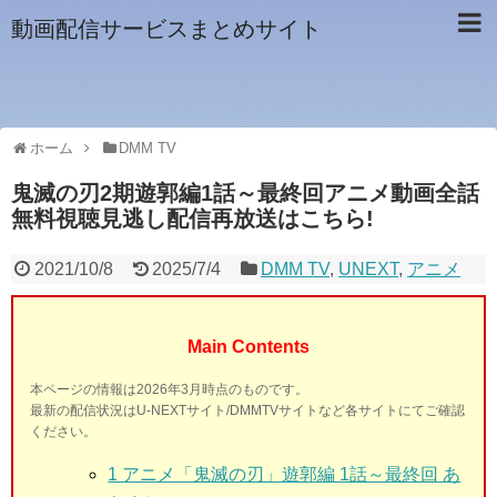
動画配信サービスまとめサイト
ホーム
DMM TV
鬼滅の刃2期遊郭編1話～最終回アニメ動画全話
無料視聴見逃し配信再放送はこちら!
2021/10/8
2025/7/4
DMM TV
,
UNEXT
,
アニメ
Main Contents
本ページの情報は2026年3月時点のものです。
最新の配信状況はU-NEXTサイト/DMMTVサイトなど各サイトにてご確認
ください。
1 アニメ「鬼滅の刃」遊郭編 1話～最終回 あ