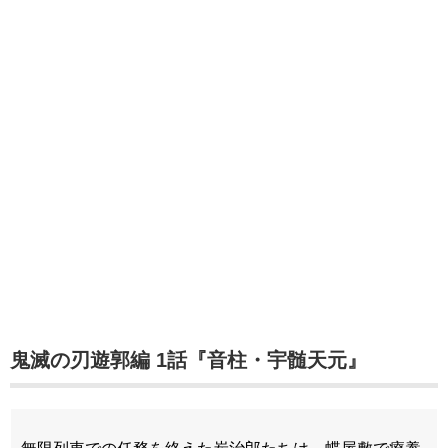
鬼滅の刃遊郭編 1話『音柱・宇髄天元』