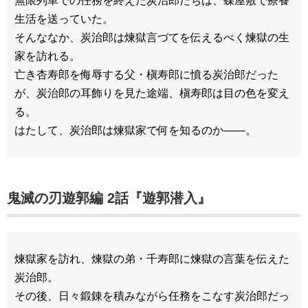
無限列車での任務を終えた炭治郎たちは、蝶屋敷で療養
生活を送っていた。
そんななか、炭治郎は煉獄言づてを伝えるべく煉獄の生
家を訪れる。
亡き杏寿郎を侮辱する父・槇寿郎に憤る炭治郎だった
が、炭治郎の耳飾りを見た途端、槇寿郎は目の色を変え
る。
はたして、炭治郎は煉獄家で何を知るのか――。
鬼滅の刃遊郭編 2話『遊郭潜入』
煉獄家を訪れ、煉獄の弟・千寿郎に煉獄の言葉を伝えた
炭治郎。
その後、日々鍛錬を積みながら任務をこなす炭治郎だっ