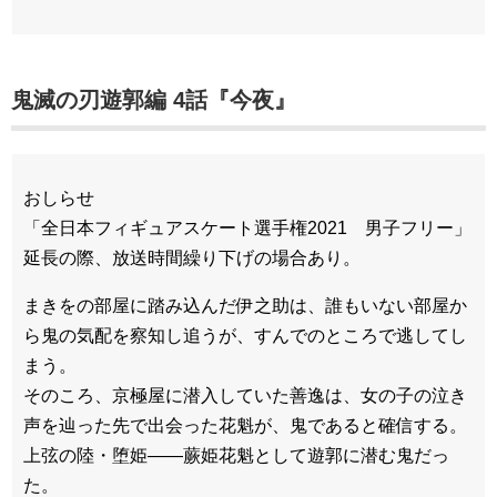
鬼滅の刃遊郭編 4話『今夜』
おしらせ
「全日本フィギュアスケート選手権2021 男子フリー」
延長の際、放送時間繰り下げの場合あり。
まきをの部屋に踏み込んだ伊之助は、誰もいない部屋か
ら鬼の気配を察知し追うが、すんでのところで逃してし
まう。
そのころ、京極屋に潜入していた善逸は、女の子の泣き
声を辿った先で出会った花魁が、鬼であると確信する。
上弦の陸・堕姫——蕨姫花魁として遊郭に潜む鬼だっ
た。