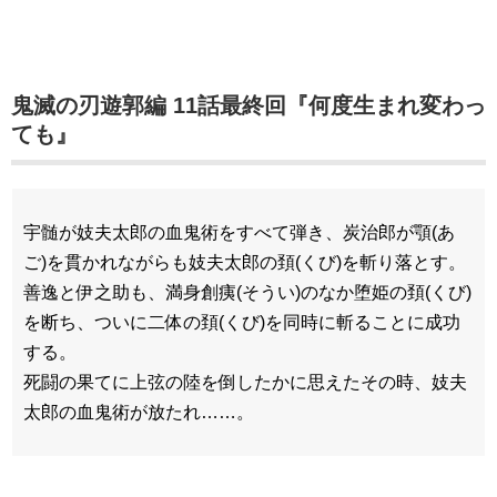
鬼滅の刃遊郭編 11話最終回『何度生まれ変わっ
ても』
宇髄が妓夫太郎の血鬼術をすべて弾き、炭治郎が顎(あ
ご)を貫かれながらも妓夫太郎の頚(くび)を斬り落とす。
善逸と伊之助も、満身創痍(そうい)のなか堕姫の頚(くび)
を断ち、ついに二体の頚(くび)を同時に斬ることに成功
する。
死闘の果てに上弦の陸を倒したかに思えたその時、妓夫
太郎の血鬼術が放たれ……。