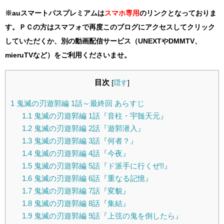
※auスマートパスプレミアムは
スマホ
専用
のリンクとなっておりま
す。ＰＣの方はスマフォで再度このブログにアクセスしてクリック
していただくか、別の動画配信サービス（UNEXTやDMMTV、
mieruTVなど）をご利用くださいませ。
目次
[
隠す
]
1
鬼滅の刃遊郭編 1話～最終回 あらすじ
1.1
鬼滅の刃遊郭編 1話『音柱・宇髄天元』
1.2
鬼滅の刃遊郭編 2話『遊郭潜入』
1.3
鬼滅の刃遊郭編 3話『何者？』
1.4
鬼滅の刃遊郭編 4話『今夜』
1.5
鬼滅の刃遊郭編 5話『ド派手に行くぜ!!』
1.6
鬼滅の刃遊郭編 6話『重なる記憶』
1.7
鬼滅の刃遊郭編 7話『変貌』
1.8
鬼滅の刃遊郭編 8話『集結』
1.9
鬼滅の刃遊郭編 9話『上弦の鬼を倒したら』