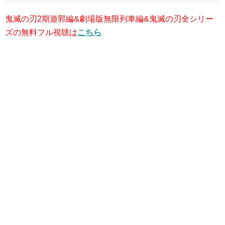
鬼滅の刃2期遊郭編&劇場版無限列車編&鬼滅の刃全シリー
ズの無料フル視聴は
こちら