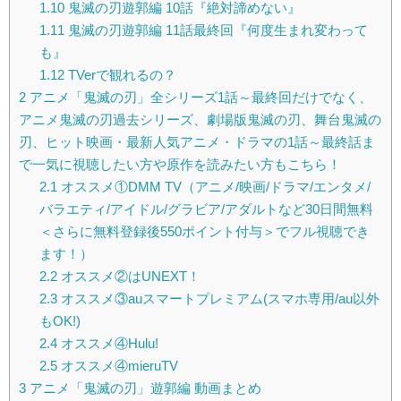
1.10
鬼滅の刃遊郭編 10話『絶対諦めない』
1.11
鬼滅の刃遊郭編 11話最終回『何度生まれ変わって
も』
1.12
TVerで観れるの？
2
アニメ「鬼滅の刃」全シリーズ1話～最終回だけでなく、
アニメ鬼滅の刃過去シリーズ、劇場版鬼滅の刃、舞台鬼滅の
刃、ヒット映画・最新人気アニメ・ドラマの1話～最終話ま
で一気に視聴したい方や原作を読みたい方もこちら！
2.1
オススメ①DMM TV（アニメ/映画/ドラマ/エンタメ/
バラエティ/アイドル/グラビア/アダルトなど30日間無料
＜さらに無料登録後550ポイント付与＞でフル視聴でき
ます！）
2.2
オススメ②はUNEXT！
2.3
オススメ③auスマートプレミアム(スマホ専用/au以外
もOK!)
2.4
オススメ④Hulu!
2.5
オススメ④mieruTV
3
アニメ「鬼滅の刃」遊郭編 動画まとめ