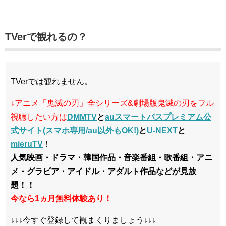
TVerで観れるの？
TVerでは観れません。
↓アニメ「鬼滅の刃」全シリーズ&劇場版鬼滅の刃
をフル
視聴したい方は
DMMTV
と
auスマートパスプレミアム公
式サイト(スマホ専用/au以外もOK!)
と
U-NEXT
と
mieruTV
！
人気映画・ドラマ・韓国作品・音楽番組・歌番組・アニ
メ・グラビア・アイドル・アダルト作品などが見放
題！！
今なら1ヵ月無料体験あり！
↓↓↓今すぐ登録して観まくりましょう↓↓↓