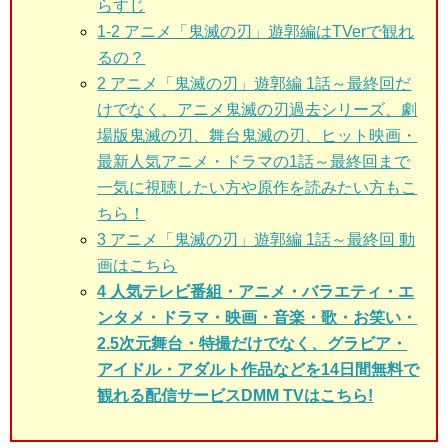
らすじ
1-2 アニメ「鬼滅の刃」遊郭編はTVerで観れ
るの？
2 アニメ「鬼滅の刃」遊郭編 1話～最終回だ
けでなく、アニメ鬼滅の刃過去シリーズ、劇
場版鬼滅の刃、舞台鬼滅の刃、ヒット映画・
最新人気アニメ・ドラマの1話～最終回まで
一気に視聴したい方や原作を読みたい方もこ
ちら！
3 アニメ「鬼滅の刃」遊郭編 1話～最終回 動
画はこちら
4 人気テレビ番組・アニメ・バラエティ・エ
ンタメ・ドラマ・映画・音楽・歌・お笑い・
2.5次元舞台・特撮だけでなく、グラビア・
アイドル・アダルト作品などを14日間無料で
観れる配信サービスDMM TVはこちら!