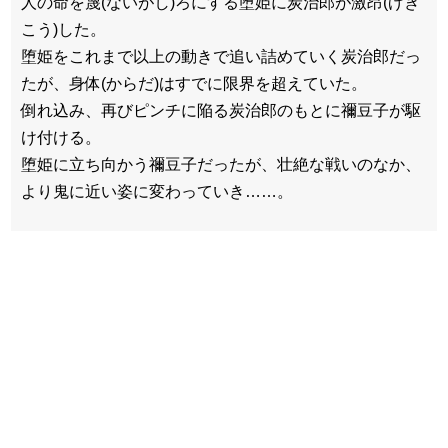
人の命を蔑(ないがし)ろにする堕姫に炭治郎が激昂(げき
こう)した。
堕姫をこれまで以上の動きで追い詰めていく炭治郎だっ
たが、身体(からだ)はすでに限界を超えていた。
倒れ込み、再びピンチに陥る炭治郎のもとに禰豆子が駆
け付ける。
堕姫に立ち向かう禰豆子だったが、壮絶な戦いのなか、
より鬼に近い姿に変わっていき……。