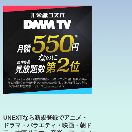
UNEXTなら新規登録でアニメ・
ドラマ・バラエティ・映画・朝ド