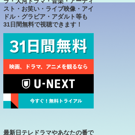
ラ・大河ドラマ・音楽・アーティ
スト・お笑い・ライブ映像・アイ
ドル・グラビア・アダルト等も
31日間無料で視聴できます！
最新日テレドラマやあなたの番で