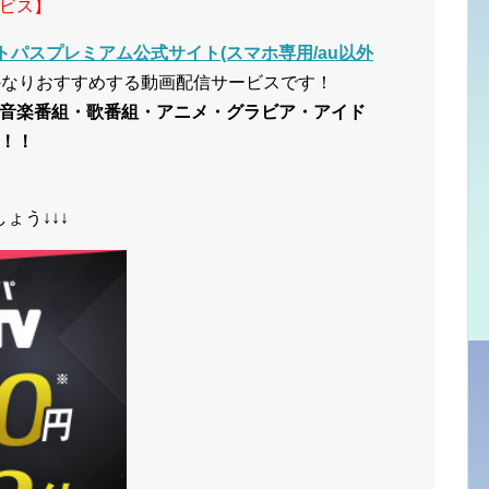
ビス】
トパスプレミアム公式サイト(スマホ専用/au以外
かなりおすすめする動画配信サービスです！
音楽番組・歌番組・アニメ・グラビア・アイド
！！
ょう↓↓↓