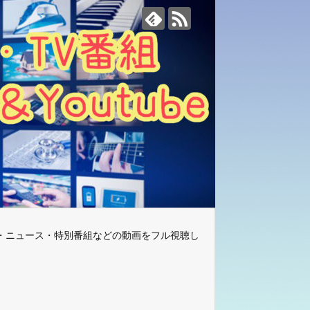
・ニュース・特別番組などの動画をフル視聴し