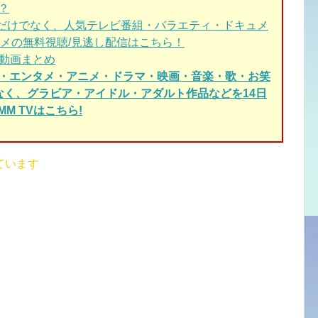
？
送だけでなく、人気テレビ番組・バラエティ・ドキュメ
メの無料視聴/見逃し配信はこちら！
 動画まとめ
ィ・エンタメ・アニメ・ドラマ・映画・音楽・歌・お笑
でなく、グラビア・アイドル・アダルト作品などを14日
M TVはこちら!
ています