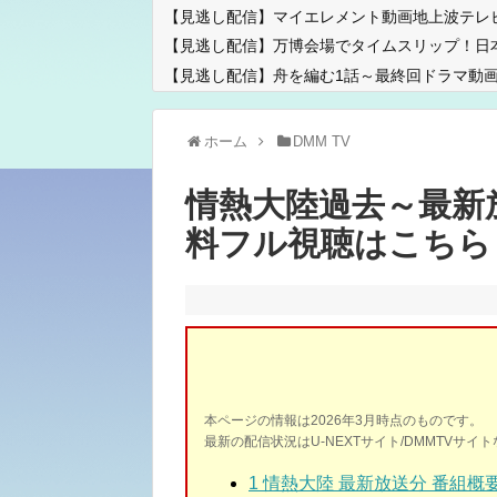
【見逃し配信】マイエレメント動画地上波テレ
【見逃し配信】万博会場でタイムスリップ！日
【見逃し配信】舟を編む1話～最終回ドラマ動画
ホーム
DMM TV
情熱大陸過去～最新
料フル視聴はこちら
本ページの情報は2026年3月時点のものです。
最新の配信状況はU-NEXTサイト/DMMTVサ
1
情熱大陸 最新放送分 番組概