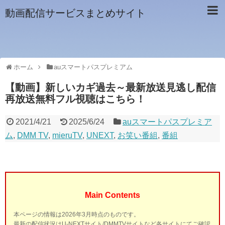
動画配信サービスまとめサイト
ホーム
auスマートパスプレミアム
【動画】新しいカギ過去～最新放送見逃し配信
再放送無料フル視聴はこちら！
2021/4/21
2025/6/24
auスマートパスプレミア
ム
,
DMM TV
,
mieruTV
,
UNEXT
,
お笑い番組
,
番組
Main Contents
本ページの情報は2026年3月時点のものです。
最新の配信状況はU-NEXTサイト/DMMTVサイトなど各サイトにてご確認