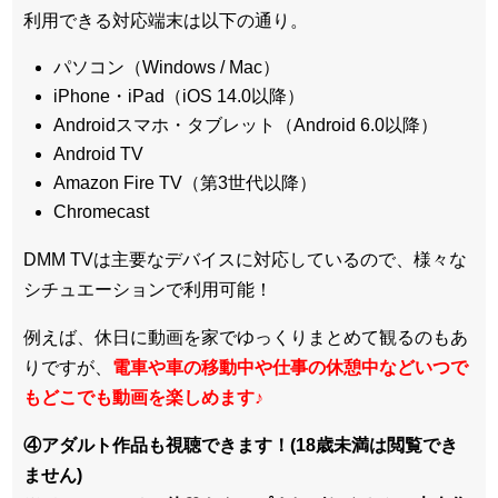
利用できる対応端末は以下の通り。
パソコン（Windows / Mac）
iPhone・iPad（iOS 14.0以降）
Androidスマホ・タブレット（Android 6.0以降）
Android TV
Amazon Fire TV（第3世代以降）
Chromecast
DMM TVは主要なデバイスに対応しているので、
様々な
シチュエーションで利用可能！
例えば、休日に動画を家でゆっくりまとめて観るのもあ
りですが、
電車や車の移動中や仕事の休憩中などいつで
もどこでも動画を楽しめます
♪
④アダルト作品も視聴できます！(18歳未満は閲覧でき
ません)