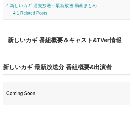
4
新しいカギ 過去放送～最新放送 動画まとめ
4.1
Related Posts
新しいカギ 番組概要＆キャスト&TVer情報
新しいカギ 最新放送分 番組概要&出演者
Coming Soon