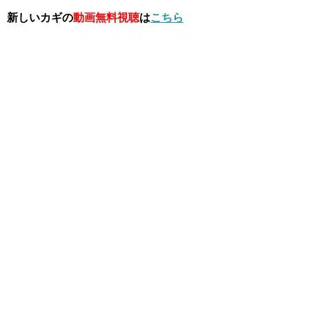
新しいカギの
動画無料視聴
は
こちら