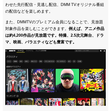
わせた先行配信・見逃し配信、DMM TVオリジナル番組
の配信などを楽しめます。
また、DMMTVのプレミアム会員になることで、見放題
対象作品を楽しむことができます。
例えば、アニメ作品
は約4,200作品が見放題です。特撮、2.5次元舞台、ドラ
マ、映画、バラエティなども豊富です。