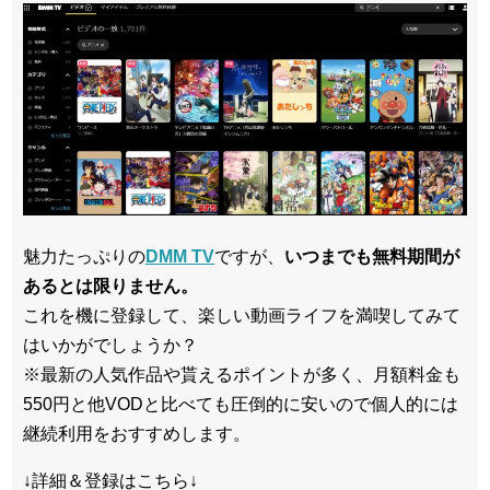
魅力たっぷりの
DMM TV
ですが、
いつまでも無料期間が
あるとは限りません。
これを機に登録して、楽しい動画ライフを満喫してみて
はいかがでしょうか？
※最新の人気作品や貰えるポイントが多く、月額料金も
550円と他VODと比べても圧倒的に安いので個人的には
継続利用をおすすめします。
↓詳細＆登録はこちら↓