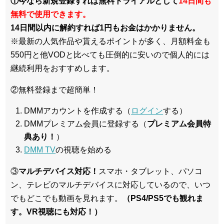
①今なら新規登録すれば無料トライアルとして
14日間も
無料で使用できます。
14日間以内に解約すれば1円もお金はかかりません。
※最新の人気作品や貰えるポイントが多く、月額料金も
550円と他VODと比べても圧倒的に安いので個人的には
継続利用をおすすめします。
②無料登録まで超簡単！
DMMアカウントを作成する（
ログイン
する）
DMMプレミアム会員に登録する（
プレミアム会員特
典あり！
）
DMM TV
の視聴を始める
③
マルチデバイス対応！
スマホ・タブレット、パソコ
ン、テレビのマルチデバイスに対応している
ので、いつ
でもどこでも動画を見れます。
（PS4/PS5でも観れま
す。VR視聴にも対応！）