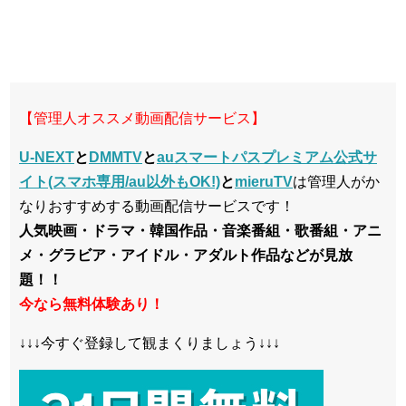
【管理人オススメ動画配信サービス】
U-NEXT
と
DMMTV
と
auスマートパスプレミアム公式サ
イト(スマホ専用/au以外もOK!)
と
mieruTV
は管理人がか
なりおすすめする動画配信サービスです！
人気映画・ドラマ・韓国作品・音楽番組・歌番組・アニ
メ・グラビア・アイドル・アダルト作品などが見放
題！！
今なら無料体験あり！
↓↓↓今すぐ登録して観まくりましょう↓↓↓