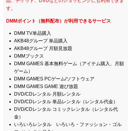
品、チケット、DVDなどのショッピングにも利用できま
す。
DMMポイント（無料配布）が利用できるサービス
DMM TV単品購入
AKB48グループ 単品購入
AKB48グループ 月額見放題
DMMブックス
DMM GAMES 基本無料ゲーム（アイテム購入、月額
ゲーム）
DMM GAMES PCゲーム/ソフトウェア
DMM GAMES GAME 遊び放題
DVD/CDレンタル 月額レンタル
DVD/CDレンタル 単品レンタル（レンタル代金）
DVD/CDレンタル コミックレンタル（レンタル代
金）
いろいろレンタル いろいろ・ファッション・ゴル