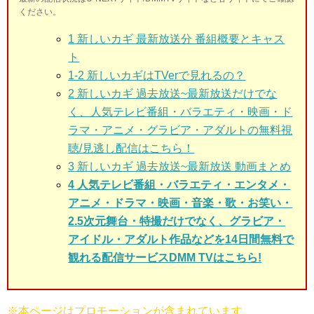
ください。
1
新しいカギ 最新放送分 番組概要とキャス
ト
1-2 新しいカギはTVerで見れるの？
2
新しいカギ 過去放送~最新放送だけでな
く、人気テレビ番組・バラエティ・映画・ド
ラマ・アニメ・グラビア・アダルトの無料視
聴/見逃し配信はこちら！
3
新しいカギ 過去放送~最新放送 動画まとめ
4 人気テレビ番組・バラエティ・エンタメ・
アニメ・ドラマ・映画・音楽・歌・お笑い・
2.5次元舞台・特撮だけでなく、グラビア・
アイドル・アダルト作品などを14日間無料で
観れる配信サービスDMM TVはこちら!
※本ページはプロモーションが含まれています