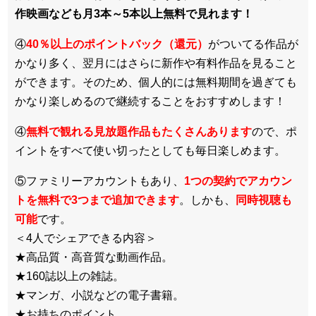
作映画なども月3本～5本以上無料で見れます！
④
40％以上のポイントバック（還元）
がついてる作品が
かなり多く、翌月にはさらに新作や有料作品を見ること
ができます。そのため、個人的には無料期間を過ぎても
かなり楽しめるので継続することをおすすめします！
④
無料で観れる見放題作品もたくさんあります
ので、ポ
イントをすべて使い切ったとしても毎日楽しめます。
⑤ファミリーアカウントもあり、
1つの契約でアカウン
トを無料で3つまで追加できます
。しかも、
同時視聴も
可能
です。
＜4人でシェアできる内容＞
★高品質・高音質な動画作品。
★160誌以上の雑誌。
★マンガ、小説などの電子書籍。
★お持ちのポイント