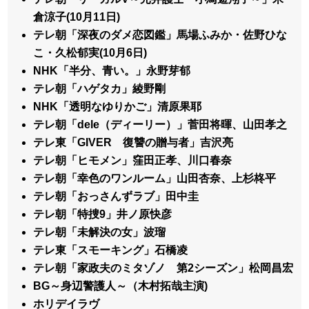
倉涼子(10月11日)
テレ朝「深夜のダメ恋図鑑」馬場ふみか・佐野ひな
こ・久松郁実(10月6日)
NHK「半分、青い。」永野芽郁
テレ朝「ハゲタカ」綾野剛
NHK「透明なゆりかご」清原果耶
テレ朝「dele（ディーリー）」菅田将暉、山田孝之
テレ東「GIVER 復讐の贈与者」吉沢亮
テレ朝「ヒモメン」窪田正孝、川口春奈
テレ朝「幸色のワンルーム」山田杏奈、上杉柊平
テレ朝「おっさんずラブ」田中圭
テレ朝「特捜9」井ノ原快彦
テレ朝「未解決の女」波瑠
テレ東「スモーキング」石橋凌
テレ朝「家政夫のミタゾノ 第2シーズン」松岡昌宏
BG～身辺警護人～（木村拓哉主演)
ホリデイラヴ