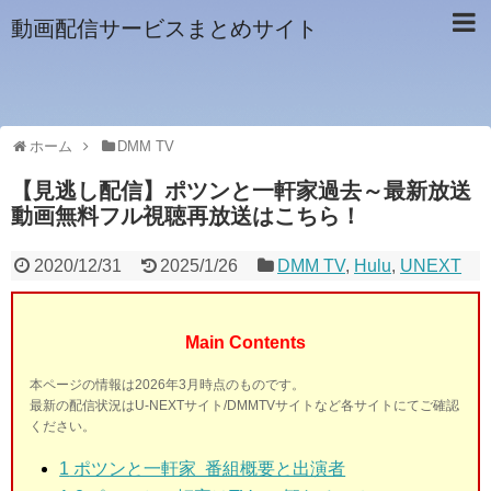
動画配信サービスまとめサイト
ホーム
DMM TV
【見逃し配信】ポツンと一軒家過去～最新放送
動画無料フル視聴再放送はこちら！
2020/12/31
2025/1/26
DMM TV
,
Hulu
,
UNEXT
Main Contents
本ページの情報は2026年3月時点のものです。
最新の配信状況はU-NEXTサイト/DMMTVサイトなど各サイトにてご確認
ください。
1
ポツンと一軒家 番組概要と出演者