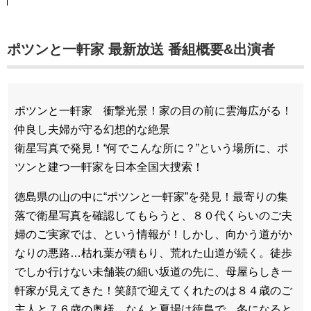
ポツンと一軒家 最新放送 番組概要&出演者
ポツンと一軒家 衝撃光景！家の目の前に雲海広がる！
仲良し夫婦が守る幻想的な絶景
衛星写真で発見！“何でこんな所に？”という場所に、ポ
ツンと建つ一軒家を日本全国大捜索！
徳島県の山の中に“ポツンと一軒家”を発見！最寄りの集
落で衛星写真を確認してもらうと、８０代くらいのご夫
婦のご実家では、という情報が！しかし、向かう道がか
なりの悪路…枯れ葉が積もり、荒れた山道が続く。徒歩
でしか行けない未舗装の細い坂道の先に、母屋らしき一
軒家が見えてきた！笑顔で迎えてくれたのは８４歳のご
主人と７６歳の奥様。なんと夏場は徳島で、冬になると