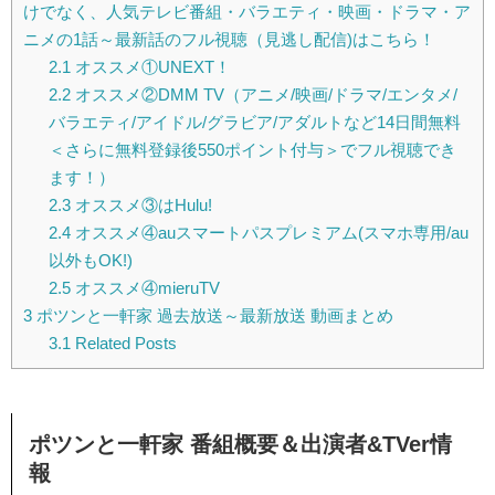
けでなく、人気テレビ番組・バラエティ・映画・ドラマ・ア
ニメの1話～最新話のフル視聴（見逃し配信)はこちら！
2.1
オススメ①UNEXT！
2.2
オススメ②DMM TV（アニメ/映画/ドラマ/エンタメ/
バラエティ/アイドル/グラビア/アダルトなど14日間無料
＜さらに無料登録後550ポイント付与＞でフル視聴でき
ます！）
2.3
オススメ③はHulu!
2.4
オススメ④auスマートパスプレミアム(スマホ専用/au
以外もOK!)
2.5
オススメ④mieruTV
3
ポツンと一軒家 過去放送～最新放送 動画まとめ
3.1
Related Posts
ポツンと一軒家 番組概要＆出演者&TVer情
報