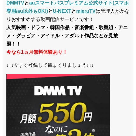
DMMTV
と
auスマートパスプレミアム公式サイト(スマホ
専用/au以外もOK!)
と
U-NEXT
と
mieruTV
は管理人がかな
りおすすめする動画配信サービスです！
人気映画・ドラマ・韓国作品・音楽番組・歌番組・アニ
メ・グラビア・アイドル・アダルト作品などが見放
題！！
今なら1ヵ月無料体験あり！
↓↓↓今すぐ登録して観まくりましょう↓↓↓