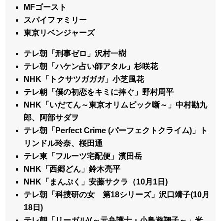
MFゴースト
スパイファミリー
東京リベンジャーズ
テレ朝「刑事ゼロ」沢村一樹
テレ朝「ハケン占い師アタル」杉咲花
NHK「トクサツガガガ」小芝風花
テレ朝「僕の初恋をキミに捧ぐ」野村周平
NHK「いだてん～東京オリムピック噺～」中村勘九
郎、阿部サダヲ
テレ朝「Perfect Crime (パーフェクトクライム)」ト
リンドル玲奈、桜田通
テレ東「フルーツ宅配便」濱田岳
NHK「西郷どん」鈴木亮平
NHK「まんぷく」安藤サクラ（10月1日)
テレ朝「科捜研の女 第18シリーズ」沢口靖子(10月
18日)
テレ朝「リーガルV～元弁護士・小鳥遊翔子～」米