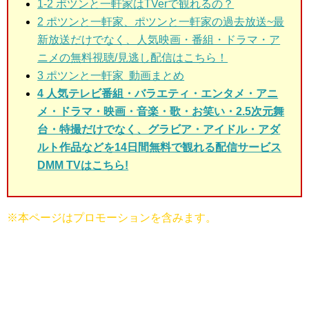
1-2
ポツンと一軒家はTVerで観れるの？
2
ポツンと一軒家、ポツンと一軒家の過去放送~最
新放送だけでなく、人気映画・番組・ドラマ・ア
ニメの無料視聴/見逃し配信はこちら！
3
ポツンと一軒家 動画まとめ
4 人気テレビ番組・バラエティ・エンタメ・アニ
メ・ドラマ・映画・音楽・歌・お笑い・2.5次元舞
台・特撮だけでなく、グラビア・アイドル・アダ
ルト作品などを14日間無料で観れる配信サービス
DMM TVはこちら!
※本ページはプロモーションを含みます。