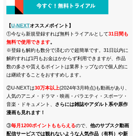
【
U-NEXT
オススメポイント】
①今なら新規登録すれば無料トライアルとして
3
1日間も
無料で使用できます
。
※登録も解約も数分で済むので超簡単です。31日以内に
解約すれば1円もお金はかからず利用できますが、作品
数の多さや貰えるポイントは業界トップなので個人的に
は継続することをおすすめします。
②U-NEXTは
30万本以上
(2024年3月時点)も動画があり、
人気のアニメ・ドラマ・映画・バラエティ・スポーツ・
音楽・ドキュメント、
さらには雑誌やアダルト系や原作
漫画も見れます！
③
毎月1200ポイントももらえる
ので、
他のサブスク動画
配信サービスでは観れないような人気作品（有料）や新