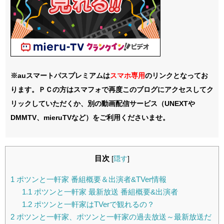
※auスマートパスプレミアムは
スマホ
専用
のリンクとなってお
ります。ＰＣの方はスマフォで再度このブログにアクセスしてク
リックしていただくか、別の動画配信サービス（UNEXTや
DMMTV、mieruTVなど）をご利用くださいませ。
目次
[
隠す
]
1
ポツンと一軒家 番組概要＆出演者&TVer情報
1.1
ポツンと一軒家 最新放送 番組概要&出演者
1.2
ポツンと一軒家はTVerで観れるの？
2
ポツンと一軒家、ポツンと一軒家の過去放送～最新放送だ