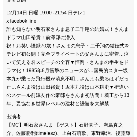
12月14日 日曜 19:00 -21:54 日テレ1
x facebok line
誰も知らない明石家さんま息子二千翔の結婚式！さんま
ドラマ山田裕貴！前澤邸に潜入
祝！お笑い怪獣70歳！さんまの息子・二千翔の結婚式を
テレビ初公開！完全プライベートの父さんまに密着…泣
いて笑える名スピーチの全容▼恒例・さんまの半生をド
ラマ化！1985年8月衝撃のニュースが…国民的スター坂
本九が乗った飛行機が消息不明…さんまも乗るはずだっ
た…さんま役は山田裕貴！坂本九役は山本耕史▼桁違い
のスケール前澤友作の豪邸をさんま初訪問！着工から13
年、妥協なき世界レベルの建材と設備を大解禁
出演者
【MC】明石家さんま 【ゲスト】石野真子、満島真之
介、佐藤勝利(timelesz)、上白石萌歌、東野幸治、後藤輝