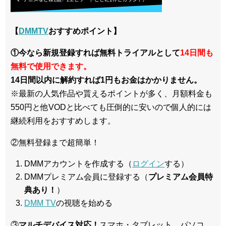
【
DMMTV
おすすめポイント】
①今なら新規登録すれば無料トライアルとして
14日間も
無料で使用できます。
14日間以内に解約すれば1円もお金はかかりません。
※最新の人気作品や貰えるポイントが多く、月額料金も
550円と他VODと比べても圧倒的に安いので個人的には
継続利用をおすすめします。
②無料登録まで超簡単！
DMMアカウントを作成する（
ログイン
する）
DMMプレミアム会員に登録する（
プレミアム会員特
典あり！
）
DMM TV
の視聴を始める
③
マルチデバイス対応！
スマホ・タブレット、パソコ