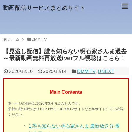
動画配信サービスまとめサイト
ホーム
DMM TV
【見逃し配信】誰も知らない明石家さんま過去
～最新動画無料再放送tverフル視聴はこちら！
2020/12/10
2025/12/14
DMM TV
,
UNEXT
Main Contents
本ページの情報は2026年3月時点のものです。
最新の配信状況はU-NEXTサイト/DMMTVサイトなど各サイトにてご確認
ください。
1
誰も知らない明石家さんま 最新放送分 番