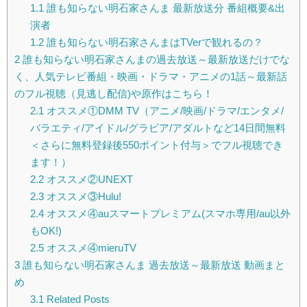
1.1
誰も知らない明石家さんま 最新放送分 番組概要&出
演者
1.2
誰も知らない明石家さんまはTVerで観れるの？
2
誰も知らない明石家さんまの過去放送～最新放送だけでな
く、人気テレビ番組・映画・ドラマ・アニメの1話～最新話
のフル視聴（見逃し配信)や原作はこちら！
2.1
オススメ①DMM TV（アニメ/映画/ドラマ/エンタメ/
バラエティ/アイドル/グラビア/アダルトなど14日間無料
＜さらに無料登録後550ポイント付与＞でフル視聴でき
ます！）
2.2
オススメ②UNEXT
2.3
オススメ③Hulu!
2.4
オススメ④auスマートプレミアム(スマホ専用/au以外
もOK!)
2.5
オススメ④mieruTV
3
誰も知らない明石家さんま 過去放送～最新放送 動画まと
め
3.1
Related Posts