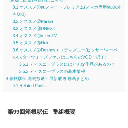
3.1
オススメ①auスマートプレミアム(スマホ専用/au以外
もOK!)
3.2
オススメ②Paravi
3.3
オススメ③UNEXT
3.4
オススメ④mieruTV
3.5
オススメ⑥Hulu!
3.6
オススメ⑦Desney＋（ディズニー/ピクサー/マーベ
ル/スターウォーズファンはこちらのVOD一択！）
3.6.1
ディズニープラスにはどんな作品があるの？
3.6.2
ディズニープラスの基本情報
4
箱根駅伝 過去放送～最新放送 動画まとめ
4.1
Related Posts
第99回箱根駅伝 番組概要