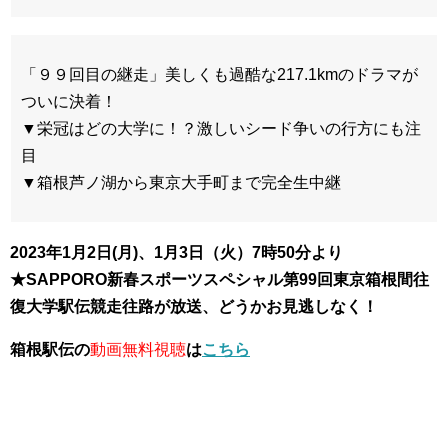
「９９回目の継走」美しくも過酷な217.1kmのドラマが
ついに決着！
▼栄冠はどの大学に！？激しいシード争いの行方にも注
目
▼箱根芦ノ湖から東京大手町まで完全生中継
2023年1月2日(月)、1月3日（火）7時50分より
★SAPPORO新春スポーツスペシャル第99回東京箱根間往
復大学駅伝競走往路が放送、どうかお見逃しなく！
箱根駅伝の
動画無料視聴
は
こちら