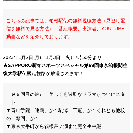
こちらの記事では、箱根駅伝の無料視聴方法（見逃し配
信を無料で見る方法）、番組概要、出演者、YOUTUBE
動画などを紹介しております。
2023年1月2日(月)、1月3日（火）7時50分より
★SAPPORO新春スポーツスペシャル第99回東京箱根間往
復大学駅伝競走往
路が放送されます！
「９９回目の継走」美しくも過酷なドラマがついにスタ
ート！
▼青山学院「連覇」か？駒澤「三冠」か？それとも他校
の「奪回」か？
▼東京大手町から箱根芦ノ湖まで完全生中継