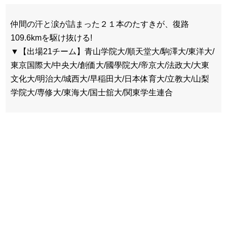
仲間の汗と涙が詰まった２１本のたすきが、復路
109.6kmを駆け抜ける!
▼【出場21チーム】青山学院大/順天堂大/駒澤大/東洋大/
東京国際大/中央大/創価大/國學院大/帝京大/法政大/大東
文化大/明治大/城西大/早稲田大/日本体育大/立教大/山梨
学院大/専修大/東海大/国士舘大/関東学生連合