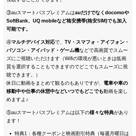
③auスマートパスプレミアムは
auだけでなくdocomoや
SoftBank、UQ mobileなど格安携帯(格安SIM)でも加入
可能です。
④
マルチデバイス対応
で、
TV・スマフォ・アイフォン・
パソコン・アイパッド・ゲーム機
などで高画質でスムー
ズにご視聴いただけます（Wifiの環境が悪いときは低画
質を選択することもできますのでどこでもスムーズに視
聴できます。）
休日に動画をまとめて観るのもありですが、
電車や車の
移動中や仕事の休憩中などいつでもどこでも
動画を楽し
めますよ♪
⑤auスマートパスプレミアムは以下の
様々な特典
があり
ます！
特典1：各種クーポンと映画割引特典（毎週月曜日は