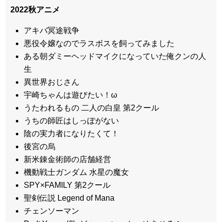
2022秋アニメ
アキバ冥途戦争
悪役令嬢なのでラスボスを飼ってみました
ある朝ダミーヘッドマイクになっていた俺クンの人
生
異世界おじさん
宇崎ちゃんは遊びたい！ω
うたわれるもの 二人の白皇 第2クール
うちの師匠はしっぽがない
陰の実力者になりたくて！
後宮の烏
新米錬金術師の店舗経営
機動戦士ガンダム 水星の魔女
SPY×FAMILY 第2クール
聖剣伝説 Legend of Mana
チェンソーマン