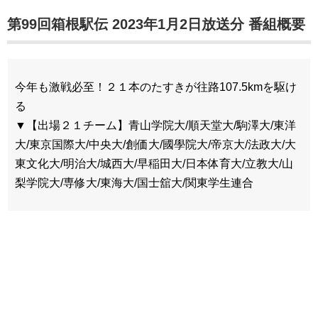
第99回箱根駅伝 2023年1月2日放送分 番組概要
今年も激戦必至！２１本のたすきが往路107.5kmを駆け
る
▼【出場２１チーム】青山学院大/順天堂大/駒澤大/東洋
大/東京国際大/中央大/創価大/國學院大/帝京大/法政大/大
東文化大/明治大/城西大/早稲田大/日本体育大/立教大/山
梨学院大/専修大/東海大/国士舘大/関東学生連合