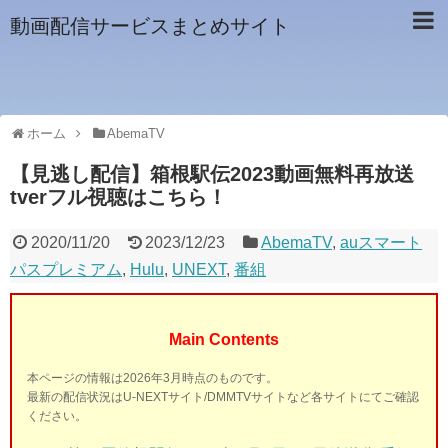
動画配信サービスまとめサイト
ホーム
AbemaTV
【見逃し配信】箱根駅伝2023動画無料再放送
tverフル視聴はこちら！
2020/11/20
2023/12/23
AbemaTV
,
auスマート
パスプレミアム
,
Hulu
,
UNEXT
,
番組
Main Contents
本ページの情報は2026年3月時点のものです。
最新の配信状況はU-NEXTサイト/DMMTVサイトなど各サイトにてご確認
ください。