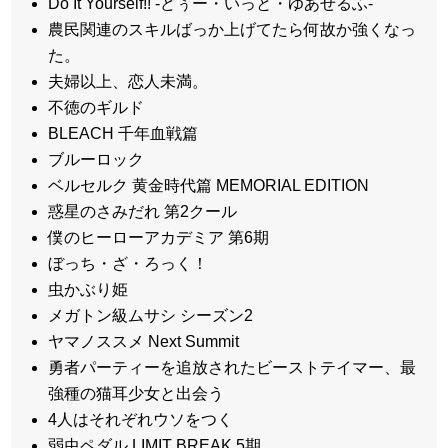
Do It Yourself!! -どぅー・いっと・ゆあせるふ-
農民関連のスキルばっか上げてたら何故か強くなっ
た。
夫婦以上、恋人未満。
不徳のギルド
BLEACH 千年血戦篇
ブルーロック
ベルセルク 黄金時代篇 MEMORIAL EDITION
惑星のさみだれ 第2クール
僕のヒーローアカデミア 第6期
ぼっち・ざ・ろっく！
虫かぶり姫
メガトン級ムサシ シーズン2
ヤマノススメ Next Summit
勇者パーティーを追放されたビーストテイマー、最
強種の猫耳少女と出会う
4人はそれぞれウソをつく
弱虫ペダル LIMIT BREAK 5期