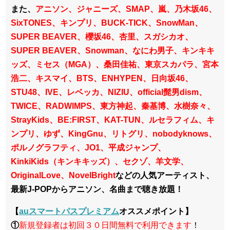
また、
アニソン、ジャニーズ、SMAP、嵐、乃木坂46、
SixTONES、
キンプリ、BUCK-TICK、SnowMan、
SUPER BEAVER、櫻坂46、杏里、スガシカオ、
SUPER BEAVER、Snowman、なにわ男子、キンキキ
ッズ、ミセス（MGA）、桑田佳祐、東京スカパラ、宮本
浩二、キスマイ、BTS、ENHYPEN、日向坂46、
STU48、IVE、レベッカ、NIZIU、official髭男dism、
TWICE、RADWIMPS、東方神起、秦基博、水樹奈々、
StrayKids、BE:FIRST、KAT-TUN、ルセラフィム、キ
ンプリ、ゆず、KingGnu、リトグリ、nobodyknows、
ポルノグラフティ、JO1、平成ジャンプ、
KinkiKids（キンキキッズ）、セクゾ、羊文学、
OriginalLove、NovelBright
などの人気アーティスト、
最新J-POPからアニソン、名曲まで聴き放題！
【
auスマートパスプレミアム
オススメポイント】
①
新規登録者は初回３０日間無料で利用できます
！