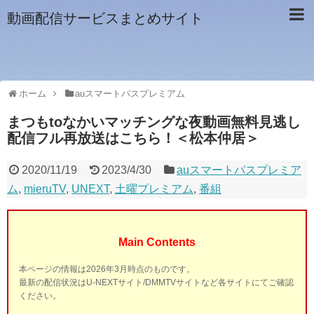
動画配信サービスまとめサイト
ホーム
auスマートパスプレミアム
まつもtoなかいマッチングな夜動画無料見逃し
配信フル再放送はこちら！＜松本仲居＞
2020/11/19
2023/4/30
auスマートパスプレミア
ム
,
mieruTV
,
UNEXT
,
土曜プレミアム
,
番組
Main Contents
本ページの情報は2026年3月時点のものです。
最新の配信状況はU-NEXTサイト/DMMTVサイトなど各サイトにてご確認
ください。