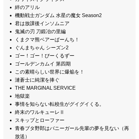
絆のアリル
機動戦士ガンダム 水星の魔女 Season2
君は放課後インソムニア
鬼滅の刃 刀鍛冶の里編
くまクマ熊ベアーぱーんち！
ぐんまちゃん シーズン2
ゴー！ゴー！びーくるずー
ゴールデンカムイ 第四期
この素晴らしい世界に爆焔を！
漣蒼士に純潔を捧ぐ
THE MARGINAL SERVICE
地獄楽
事情を知らない転校生がグイグイくる。
終末のワルキューレⅡ
スキップとローファー
青春ブタ野郎はバニーガール先輩の夢を見ない（再
放送）