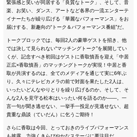
緊張感と笑いが同居する「良質なトーク」、そして、音
楽、お笑い、ダンス、アートなど各界の一流エンターテ
イナーたちが繰り広げる「華麗なパフォーマンス」をお
届けする、新趣向の“トーク＆パフォーマンス番組”だ。
トークブロックでは、毎回2人の豪華ゲストを招き、他
では決して見られない“マッチングトーク”を展開してい
くが、記念すべき初回はゲストに香取慎吾を迎え「中居
正広×香取慎吾」のマッチングトークが実現！中居と香
取が共演するのは、全てのメディアを通じて実に6年ぶ
り。久々にテレビカメラの前で対面を果たした2人は、
いったいどんなやりとりを繰り広げるのか。そして、そ
んな2人を見守る松本はいったい何を語るのか――。一
言一句が聞き逃せない、一挙手一投足が見逃せない、超
貴重な鼎談（ていだん）に乞うご期待！
さらに香取は今回、とっておきのライブパフォーマンス
も披露。力強くきらびやかなステージに要注目だ。