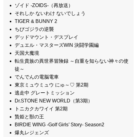
ゾイド -ZOIDS-（再放送）
それしか ないわけ ないでしょう
TIGER & BUNNY 2
ちびゴジラの逆襲
デッドマウント・デスプレイ
デュエル・マスターズWIN 決闘学園編
天国大魔境
転生貴族の異世界冒険録 ～自重を知らない神々の使
徒～
でんでんの電脳電車
東京ミュウミュウ にゅ～♡ 第2期
逃走中 グレートミッション
Dr.STONE NEW WORLD（第3期）
トニカクカワイイ 第2期
贄姫と獣の王
BIRDIE WING -Golf Girls’ Story- Season2
爆丸レジェンズ