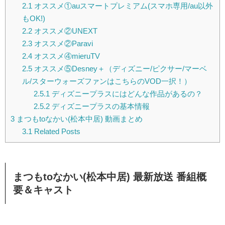
2.1
オススメ①auスマートプレミアム(スマホ専用/au以外
もOK!)
2.2
オススメ②UNEXT
2.3
オススメ②Paravi
2.4
オススメ④mieruTV
2.5
オススメ⑤Desney＋（ディズニー/ピクサー/マーベ
ル/スターウォーズファンはこちらのVOD一択！）
2.5.1
ディズニープラスにはどんな作品があるの？
2.5.2
ディズニープラスの基本情報
3
まつもtoなかい(松本中居) 動画まとめ
3.1
Related Posts
まつもtoなかい(松本中居) 最新放送 番組概
要＆キャスト