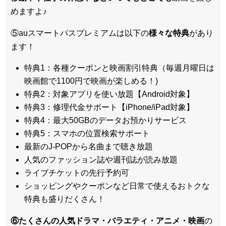
めますよ♪
⑤auスマートパスプレミアムは以下の
様々な特典
があり
ます！
特典1：各種クーポンと映画割引特典（毎週月曜日は
映画館で1100円で映画が楽しめる！)
特典2：対象アプリを使い放題【Android対象】
特典3：修理代金サポート【iPhone/iPad対象】
特典4：最大50GBのデータお預かりサービス
特典5：スマホの位置検索サポート
最新のJ-POPから名曲まで聴き放題
人気のファッション誌や週刊誌が読み放題
ライブチケットの先行予約可
ショッピングやクーポンなど日常で使えるおトクな
特典も盛りだくさん！
⑥たくさんの人気ドラマ・バラエティ・アニメ・映画
の