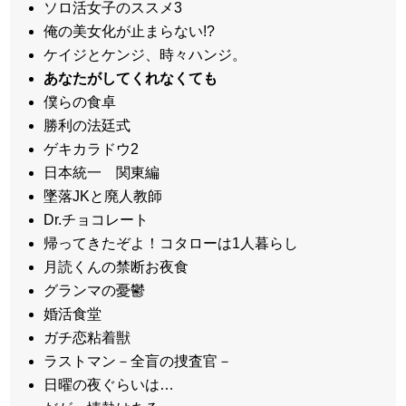
ソロ活女子のススメ3
俺の美女化が止まらない!?
ケイジとケンジ、時々ハンジ。
あなたがしてくれなくても
僕らの食卓
勝利の法廷式
ゲキカラドウ2
日本統一 関東編
墜落JKと廃人教師
Dr.チョコレート
帰ってきたぞよ！コタローは1人暮らし
月読くんの禁断お夜食
グランマの憂鬱
婚活食堂
ガチ恋粘着獣
ラストマン－全盲の捜査官－
日曜の夜ぐらいは…