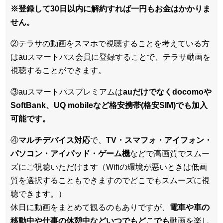
※登録して30日以内に解約すれば一円もお金はかかりま
せん。
②テラサの動画をスマホで視聴することを考えている方
はauスマートパス会員に登録することで、テラサ動画を
視聴することができます。
③auスマートパスプレミアムは
auだけでなくdocomoや
SoftBank、UQ mobileなど格安携帯(格安SIM)でも加入
可能です。
④
マルチデバイス対応
で、
TV・スマフォ・アイフォン・
パソコン・アイパッド・ゲーム機
などで高画質でスムー
ズにご視聴いただけます（Wifiの環境が悪いときは低画
質を選択することもできますのでどこでもスムーズに視
聴できます。）
休日に動画をまとめて観るのもありですが、
電車や車の
移動中や仕事の休憩中などいつでもどこでも
動画を楽し