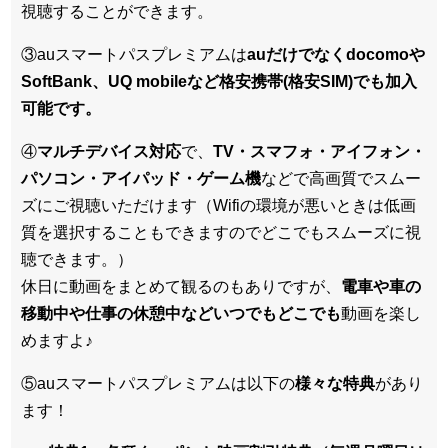
視聴することができます。
③auスマートパスプレミアムは
auだけでなくdocomoや
SoftBank、UQ mobileなど格安携帯(格安SIM)でも加入
可能です。
④
マルチデバイス対応
で、
TV・スマフォ・アイフォン・
パソコン・アイパッド・ゲーム機
などで高画質でスムー
ズにご視聴いただけます（Wifiの環境が悪いときは低画
質を選択することもできますのでどこでもスムーズに視
聴できます。）
休日に動画をまとめて観るのもありですが、
電車や車の
移動中や仕事の休憩中などいつでもどこでも
動画を楽し
めますよ♪
⑤auスマートパスプレミアムは以下の
様々な特典
があり
ます！