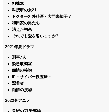
相棒20
科捜研の女21
ドクターX 外科医・大門未知子 7
和田家の男たち
消えた初恋
それでも愛を誓いますか?
2021年夏ドラマ
刑事7人
緊急取調室
痴情の接吻
IP～サイバー捜査班～
漂着者
痴情の接吻
2022冬アニメ
鬼滅の刃 遊郭編