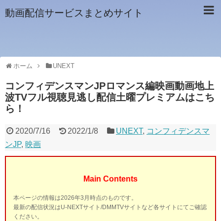
動画配信サービスまとめサイト
ホーム
UNEXT
コンフィデンスマンJPロマンス編映画動画地上
波TVフル視聴見逃し配信土曜プレミアムはこち
ら！
2020/7/16
2022/1/8
UNEXT
,
コンフィデンスマ
ンJP
,
映画
Main Contents
本ページの情報は2026年3月時点のものです。
最新の配信状況はU-NEXTサイト/DMMTVサイトなど各サイトにてご確認
ください。