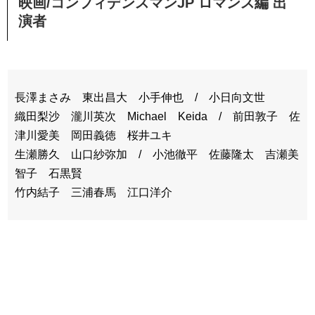
映画/コンフィデンスマンJP ロマンス編 出
演者
長澤まさみ 東出昌大 小手伸也 / 小日向文世
織田梨沙 瀧川英次 Michael Keida / 前田敦子 佐
津川愛美 岡田義徳 桜井ユキ
生瀬勝久 山口紗弥加 / 小池徹平 佐藤隆太 吉瀬美
智子 石黒賢
竹内結子 三浦春馬 江口洋介