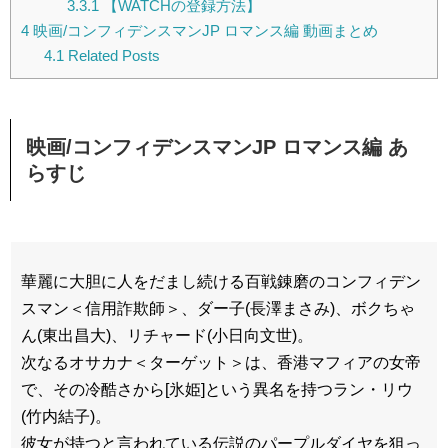
3.3.1
【WATCHの登録方法】
4
映画/コンフィデンスマンJP ロマンス編 動画まとめ
4.1
Related Posts
映画/コンフィデンスマンJP ロマンス編 あ
らすじ
華麗に大胆に人をだまし続ける百戦錬磨のコンフィデン
スマン＜信用詐欺師＞、ダー子(長澤まさみ)、ボクちゃ
ん(東出昌大)、リチャード(小日向文世)。
次なるオサカナ＜ターゲット＞は、香港マフィアの女帝
で、その冷酷さから[氷姫]という異名を持つラン・リウ
(竹内結子)。
彼女が持つと言われている伝説のパープルダイヤを狙っ