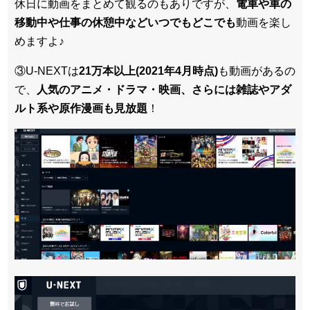
休日に動画をまとめて観るのもありですが、
電車や車の
移動中や仕事の休憩中などいつでもどこでも
動画を楽し
めますよ♪
③U-NEXTは
21万本以上(2021年4月時点)
も動画があるの
で、
人気のアニメ・ドラマ・映画、さらには雑誌やアダ
ルト系や原作漫画も見放題
！