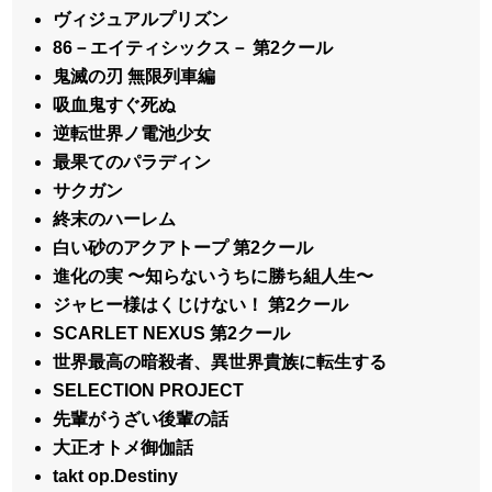
ヴィジュアルプリズン
86－エイティシックス－ 第2クール
鬼滅の刃 無限列車編
吸血鬼すぐ死ぬ
逆転世界ノ電池少女
最果てのパラディン
サクガン
終末のハーレム
白い砂のアクアトープ 第2クール
進化の実 〜知らないうちに勝ち組人生〜
ジャヒー様はくじけない！ 第2クール
SCARLET NEXUS 第2クール
世界最高の暗殺者、異世界貴族に転生する
SELECTION PROJECT
先輩がうざい後輩の話
大正オトメ御伽話
takt op.Destiny