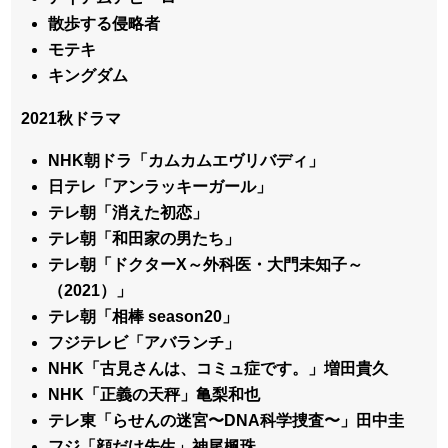
散歩する侵略者
モテキ
キングダム
2021秋ドラマ
NHK朝ドラ「カムカムエヴリバディ」
日テレ「アンラッキーガール」
テレ朝「消えた初恋」
テレ朝「和田家の男たち」
テレ朝「ドクターX～外科医・大門未知子～
（2021）」
テレ朝「相棒 season20」
フジテレビ「アバランチ」
NHK「古見さんは、コミュ症です。」増田貴久
NHK「正義の天秤」亀梨和也
テレ東「らせんの迷宮〜DNA科学捜査〜」田中圭
フジ「顔だけ先生」神尾楓珠