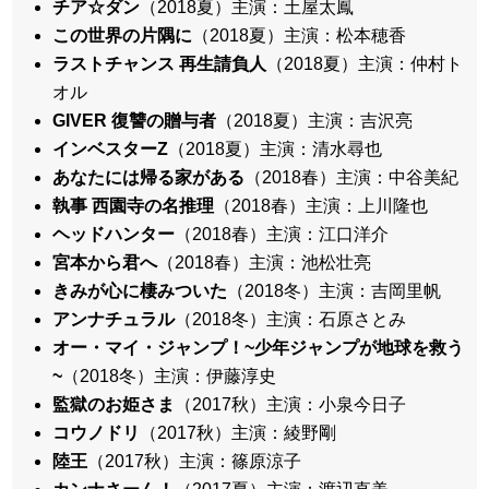
チア☆ダン
（2018夏）主演：土屋太鳳
この世界の片隅に
（2018夏）主演：松本穂香
ラストチャンス 再生請負人
（2018夏）主演：仲村ト
オル
GIVER 復讐の贈与者
（2018夏）主演：吉沢亮
インベスターZ
（2018夏）主演：清水尋也
あなたには帰る家がある
（2018春）主演：中谷美紀
執事 西園寺の名推理
（2018春）主演：上川隆也
ヘッドハンター
（2018春）主演：江口洋介
宮本から君へ
（2018春）主演：池松壮亮
きみが心に棲みついた
（2018冬）主演：吉岡里帆
アンナチュラル
（2018冬）主演：石原さとみ
オー・マイ・ジャンプ！~少年ジャンプが地球を救う
~
（2018冬）主演：伊藤淳史
監獄のお姫さま
（2017秋）主演：小泉今日子
コウノドリ
（2017秋）主演：綾野剛
陸王
（2017秋）主演：篠原涼子