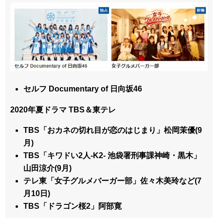
セルフ Documentary of 日向坂46
2020年夏ドラマ TBS＆東テレ
TBS「おカネの切れ目が恋のはじまり」松岡茉優(9
月)
TBS「キワドい2人-K2- 池袋署刑事課神崎・黒木」
山田涼介(9月)
テレ東「女子グルメバーガー部」佐々木美玲など(7
月10日)
TBS「ドラゴン桜2」阿部寛