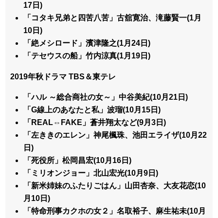
17日)
「コタキ兄弟と四苦八苦」古舘寛治、滝藤賢一(1月
10日)
「絶メシロード」濱津隆之(1月24日)
「テセウスの船」竹内涼真(1月19日)
2019年秋ドラマ TBS＆東テレ
「ハル ～総合商社の女～」中谷美紀(10月21日)
「G線上のあなたと私」波瑠(10月15日)
「REAL⇔FAKE」蒼井翔太など(9月3日)
「左ききのエレン」神尾楓珠、池田エライザ(10月22
日)
「死役所」松岡昌宏(10月16日)
「ミリオンジョー」北山宏光(10月9日)
「新米姉妹のふたりごはん」山田杏奈、大友花恋(10
月10日)
「特命刑事カクホの女２」名取裕子、麻生祐未(10月