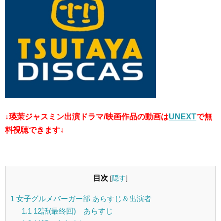
↓瑛茉ジャスミン出演ドラマ/映画作品の動画は
UNEXT
で無
料視聴できます↓
目次
[
隠す
]
1
女子グルメバーガー部 あらすじ＆出演者
1.1
12話(最終回) あらすじ