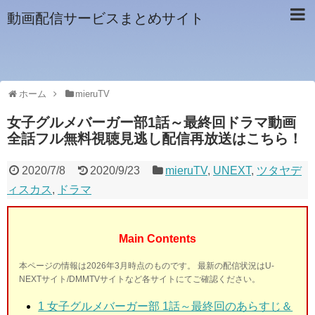
動画配信サービスまとめサイト
ホーム
mieruTV
女子グルメバーガー部1話～最終回ドラマ動画
全話フル無料視聴見逃し配信再放送はこちら！
2020/7/8
2020/9/23
mieruTV
,
UNEXT
,
ツタヤデ
ィスカス
,
ドラマ
Main Contents
本ページの情報は2026年3月時点のものです。 最新の配信状況はU-
NEXTサイト/DMMTVサイトなど各サイトにてご確認ください。
1 女子グルメバーガー部 1話～最終回のあらすじ＆