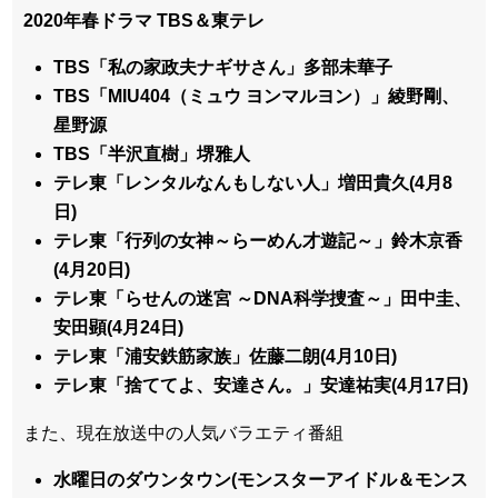
2020年春ドラマ TBS＆東テレ
TBS「私の家政夫ナギサさん」多部未華子
TBS「MIU404（ミュウ ヨンマルヨン）」綾野剛、
星野源
TBS「半沢直樹」堺雅人
テレ東「レンタルなんもしない人」増田貴久(4月8
日)
テレ東「行列の女神～らーめん才遊記～」鈴木京香
(4月20日)
テレ東「らせんの迷宮 ～DNA科学捜査～」田中圭、
安田顕(4月24日)
テレ東「浦安鉄筋家族」佐藤二朗(4月10日)
テレ東「捨ててよ、安達さん。」安達祐実(4月17日)
また、現在放送中の人気バラエティ番組
水曜日のダウンタウン(モンスターアイドル＆モンス