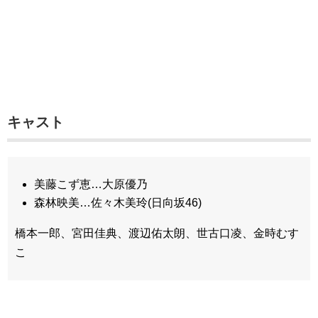
キャスト
美藤こず恵…大原優乃
森林映美…佐々木美玲(日向坂46)
橋本一郎、宮田佳典、渡辺佑太朗、世古口凌、金時むす
こ