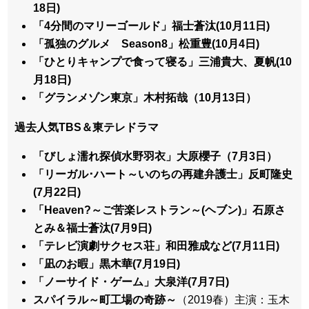
18日)
「4分間のマリーゴールド」福士蒼汰(10月11日)
「孤独のグルメ Season8」松重豊(10月4日)
「ひとりキャンプで食って寝る」三浦貴大、夏帆(10
月18日)
「グランメゾン東京」木村拓哉（10月13日）
過去人気TBS＆東テレドラマ
「びしょ濡れ探偵水野羽衣」大原櫻子（7月3日）
「リーガル･ハート～いのちの再建弁護士」反町隆史
(7月22日)
「Heaven?～ご苦楽レストラン～(ヘブン)」石原さ
とみ＆福士蒼汰(7月9日)
「テレビ演劇サクセス荘」和田雅成など(7月11日)
「凪のお暇」黒木華(7月19日)
「ノーサイド・ゲーム」大泉洋(7月7日)
スパイラル～町工場の奇跡～
（2019春）主演：玉木