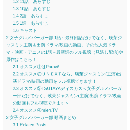
1.2
11話 あらすじ
1.3
10話 あらすじ
1.4
2話 あらすじ
1.5
1話 あらすじ
1.6
キャスト
2
女子グルメバーガー部 1話～最終回話だけでなく、瑛茉ジ
ャスミン主演＆出演ドラマ/映画の動画、その他人気ドラ
マ・映画・アニメの1話～最新話のフル視聴（見逃し配信)や
原作はこちら！
2.1
オススメ①はParavi!
2.2
オススメ②ＵＮＥXＴなら、瑛茉ジャスミン(主演)出
演ドラマ/映画の動画をフル視聴できます！
2.3
オススメ③TSUTAYAディスカス＜女子グルメバーガ
ー部だけでなく、瑛茉ジャスミン(主演)出演ドラマ/映画
の動画もフル視聴できます＞
2.4
オススメ④mieruTV
3
女子グルメバーガー部 動画まとめ
3.1
Related Posts