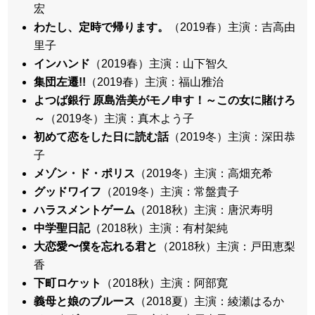
宏
わたし、定時で帰ります。
（2019春）主演：吉高由
里子
インハンド
（2019春）主演：山下智久
集団左遷!!
（2019春）主演：福山雅治
よつば銀行 原島浩美がモノ申す！～この女に賭けろ
～
（2019冬）主演：真木よう子
初めて恋をした日に読む話
（2019冬）主演：深田恭
子
メゾン・ド・ポリス
（2019冬）主演：高畑充希
グッドワイフ
（2019冬）主演：常盤貴子
ハラスメントゲーム
（2018秋）主演：唐沢寿明
中学聖日記
（2018秋）主演：有村架純
大恋愛〜僕を忘れる君と
（2018秋）主演：戸田恵梨
香
下町ロケット
（2018秋）主演：阿部寛
義母と娘のブルース
（2018夏）主演：綾瀬はるか