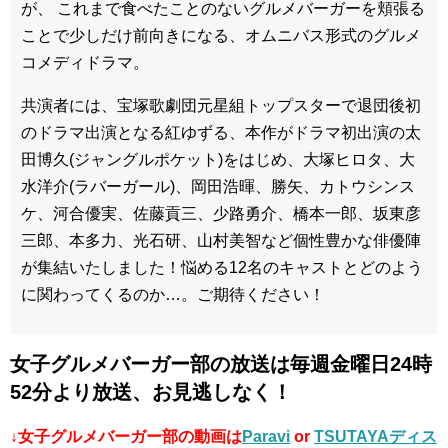
が、 これまで食べたことのないグルメバーガーを頬張る
ことで少しだけ前向きになる、オムニバス形式のグルメ
コメディドラマ。
共演者には、宝塚歌劇団元星組トップスターで退団後初
のドラマ出演となる紅ゆずる、本作がドラマ初出演の太
田博久(ジャングルポケット)をはじめ、大塚ヒロタ、大
水洋介(ラバーガール)、岡田浩暉、勝矢、カトウシンス
ケ、河合優実、佐藤貢三、少路勇介、橋本一郎、坂東彦
三郎、本多力、光石研、山村美智など個性豊かな俳優陣
が集結いたしました！悩める12名のキャストとどのよう
に関わってくるのか…。ご期待ください！
女子グルメバーガー部の放送は毎週金曜日24時
52分より放送、お見逃しなく！
↓女子グルメバーガー部の動画は
Paravi
or
TSUTAYAディス