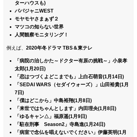
ターハウスも)
パパジャニWEST
モヤモヤさまぁず２
マツコの知らない世界
人間観察モニタリング！
例えば、
2020年冬ドラマ TBS＆東テレ
「病院の治しかた～ドクター有原の挑戦～」小泉孝
太郎(1月20日)
「恋はつづくよどこまでも」上白石萌音(1月14日)
「SEDAI WARS（セダイウォーズ）」山田裕貴(1月
7日)
「僕はどこから」中島裕翔(1月8日)
「来世ではちゃんとします」内田理央(1月8日)
「ゆるキャン△」福原遥(1月9日)
「駐在刑事 Season2」寺島進(1月24日)
「病室で念仏を唱えないでください」伊藤英明(1月