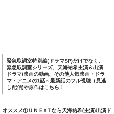
緊急取調室特別編(ドラマSP)だけでなく、
緊急取調室シリーズ、天海祐希
主演＆出演
ドラマ/映画の動画、その他
人気映画・ドラ
マ・アニメの1話～最新話のフル視聴（見逃
し配信)や原作はこちら！
オススメ①ＵＮＥXＴなら天海祐希(主演)出演ド