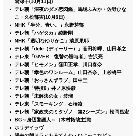
倉涼子(10月11日)
テレ朝「深夜のダメ恋図鑑」馬場ふみか・佐野ひな
こ・久松郁実(10月6日)
NHK「半分、青い。」永野芽郁
テレ朝「ハゲタカ」綾野剛
NHK「透明なゆりかご」清原果耶
テレ朝「dele（ディーリー）」菅田将暉、山田孝之
テレ東「GIVER 復讐の贈与者」吉沢亮
テレ朝「ヒモメン」窪田正孝、川口春奈
テレ朝「幸色のワンルーム」山田杏奈、上杉柊平
テレ朝「おっさんずラブ」田中圭
テレ朝「特捜9」井ノ原快彦
テレ朝「未解決の女」波瑠
テレ東「スモーキング」石橋凌
テレ朝「家政夫のミタゾノ 第2シーズン」松岡昌宏
BG～身辺警護人～（木村拓哉主演)
ホリデイラヴ
過去の朝ドラ＜わろてんか・ひよっこなど＞