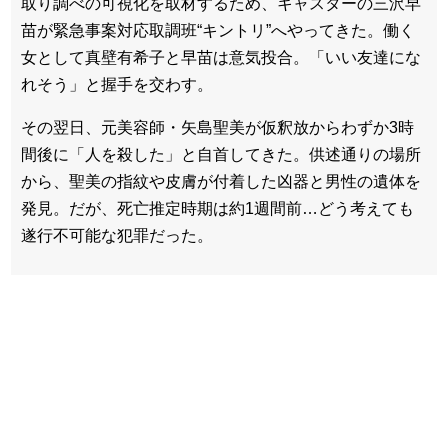
取り調べの可視化を取材するため、キャスターの三沢早
苗が緊急事案対応取調班“キントリ”へやってきた。働く
女として真壁有希子と早苗は意気投合。「いい友達にな
れそう」と握手を交わす。
その翌日、元美容師・矢島聖美が仮釈放からわずか3時
間後に「人を殺した」と自首してきた。供述通りの場所
から、聖美の指紋や皮膚が付着した凶器と男性の遺体を
発見。だが、死亡推定時期は約1週間前…どう考えても
遂行不可能な犯罪だった。