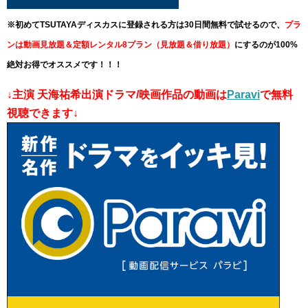
※初めてTSUTAYAディスカスに登録される方は30日間無料で試せるので、
プラ
ンは動画見放題＆定額レンタル8プラン（見放題＆借り放題）
にするのが100%
絶対お得でオススメです！！！
↓主演 天海祐希出演ドラマ/映画作品の動画は
Paravi
で無料
視聴できます↓