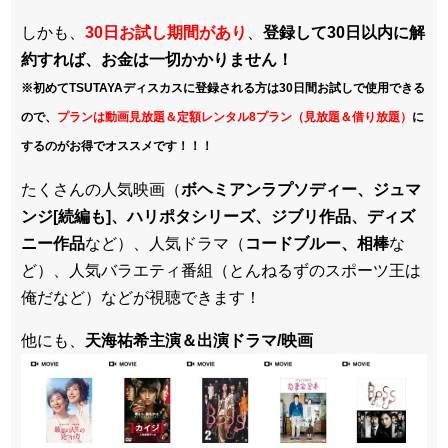
しかも、
30日お試し期間があり
、
登録して30日以内に解
約すれば、お金は一切かかりません！
※初めてTSUTAYAディスカスに登録される方は30日間お試しで使用できる
ので、
プランは動画見放題＆定額レンタル8プラン（見放題＆借り放題）
に
するのがお得でオススメです！！！
たくさんの人気映画（
ボヘミアンラプソディー、ジュマ
ンジ[続編も]、ハリポタシリーズ、ジブリ作品、ディズ
ニー作品
など）、人気ドラマ（
コードブルー、相棒
な
ど）、人気バラエティ番組（とんねるずのスポーツ王は
俺だなど）などが視聴できます！
他にも、
天海祐希主演＆出演ドラマ/映画