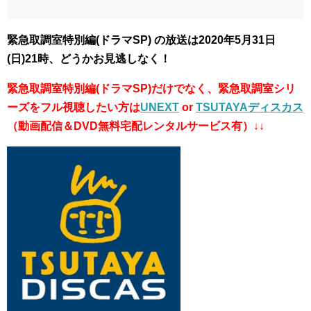
緊急取調室特別編(ドラマSP) の放送は2020年5月31日
(日)21時、どうかお見逃しなく！
緊急取調室特別編(ドラマSP)だけでなく、緊急取調室シリ
ーズをフル視聴したい方は
UNEXT
or
TSUTAYAディスカス
（動画配信＆DVD無料宅配レンタルサービス有）↓↓