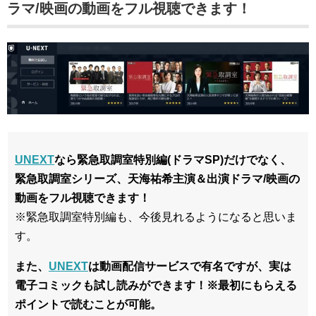
ラマ/映画の動画をフル視聴できます！
UNEXT
なら緊急取調室特別編(ドラマSP)だけでなく、
緊急取調室シリーズ、天海祐希
主演＆出演ドラマ/映画
の
動画を
フル視聴できます！
※緊急取調室特別編も、今後見れるようになると思いま
す。
また、
UNEXT
は動画配信サービスで有名ですが、実は
電子コミックも試し読みができます！※最初にもらえる
ポイントで読むことが可能。