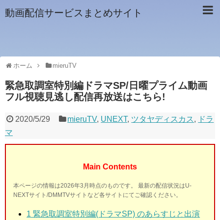
動画配信サービスまとめサイト
ホーム
mieruTV
緊急取調室特別編ドラマSP/日曜プライム動画
フル視聴見逃し配信再放送はこちら!
2020/5/29
mieruTV
,
UNEXT
,
ツタヤディスカス
,
ドラ
マ
Main Contents
本ページの情報は2026年3月時点のものです。 最新の配信状況はU-
NEXTサイト/DMMTVサイトなど各サイトにてご確認ください。
1 緊急取調室特別編(ドラマSP) のあらすじと出演