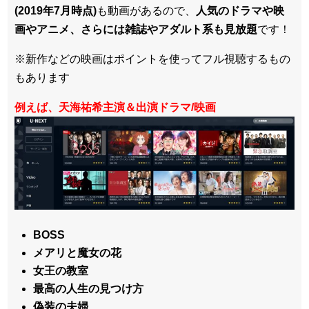
(2019年7月時点)
も動画があるので、
人気のドラマや映
画やアニメ、さらには雑誌やアダルト系も見放題
です！
※新作などの映画はポイントを使ってフル視聴するもの
もあります
例えば、天海祐希主演＆出演ドラマ/映画
BOSS
メアリと魔女の花
女王の教室
最高の人生の見つけ方
偽装の夫婦