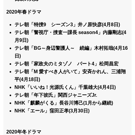
2020年春ドラマ
テレ朝「特捜9 シーズン3」井ノ原快彦(4月8日)
テレ朝「警視庁・捜査一課長 season4」内藤剛志(4
月9日)
テレ朝「BG～身辺警護人～ 続編」木村拓哉(4月16
日)
テレ朝「家政夫のミタゾノ パート4」松岡昌宏
テレ朝「M 愛すべき人がいて」安斉かれん、三浦翔
平(4月18日)
NHK「いいね！光源氏くん」千葉雄大(4月4日)
テレ朝「年下彼氏」関西ジャニーズJr.
NHK「麒麟がくる」長谷川博己(1月から継続)
NHK「エール」窪田正孝(3月30日)
2020年冬ドラマ