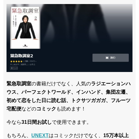
緊急取調室
の書籍だけでなく、人気の
ラジエーションハ
ウス、パーフェクトワールド、インハンド、集団左遷、
初めて恋をした日に読む話、トクサツガガガ、フルーツ
宅配便
などの
コミック
も読めます！
今なら
31日間
お試し
で使用できます。
もちろん、
UNEXT
はコミックだけでなく、
15万本以上