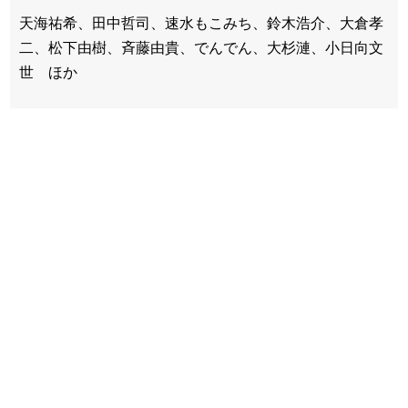
天海祐希、田中哲司、速水もこみち、鈴木浩介、大倉孝
二、松下由樹、斉藤由貴、でんでん、大杉漣、小日向文
世 ほか