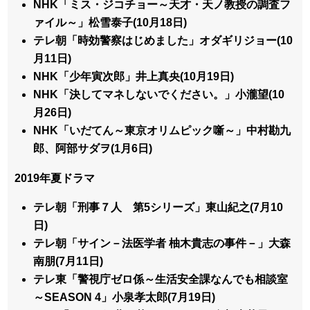
NHK「ミス・ジコチョー～天才・天ノ教授の調査フ
ァイル～」松雪泰子(10月18日)
テレ朝「時効警察はじめました」オダギリジョー(10
月11日)
NHK「少年寅次郎」井上真央(10月19日)
NHK「決してマネしないでください。」小瀧望(10
月26日)
NHK「いだてん～東京オリムピック噺～」中村勘九
郎、阿部サダヲ(1月6日)
2019年夏ドラマ
テレ朝「刑事７人 第5シリーズ」東山紀之(7月10
日)
テレ朝「サイン－法医学者 柚木貴志の事件－」大森
南朋(7月11日)
テレ東「警視庁ゼロ係～生活安全課なんでも相談室
～SEASON 4」小泉孝太郎(7月19日)