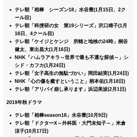
テレ朝「相棒 シーズン18」水谷豊(1月15日、2ク
ール目)
テレ朝「科捜研の女 第19シリーズ」沢口靖子(1月
16日、4クール目)
テレ朝「ケイジとケンジ 所轄と地検の24時」桐谷
健太、東出昌大(1月16日)
NHK「ハムラアキラ～世界で最も不運な探偵～」シ
シド・カフカ(1月24日)
テレ朝「女子高生の無駄づかい」岡田結実(1月24日)
NHK「心の傷を癒すということ」柄本佑(1月18日)
テレ朝「アリバイ崩し承ります」浜辺美波(2月1日)
2019年秋ドラマ
テレ朝「相棒season18」水谷豊(10月9日)
テレ朝「ドクターX～外科医・大門未知子～」米倉
涼子(10月17日)