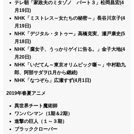
テレ朝「家政夫のミタゾノ パート３」松岡昌宏(4
月19日)
NHK「ミストレス～女たちの秘密～」長谷川京子(4
月19日)
NHK「デジタル・タトゥー」高橋克実、瀬戸康史(5
月18日)
NHK「腐女子、うっかりゲイに告る。」金子大地(4
月20日)
NHK「いだてん～東京オリムピック噺～」中村勘九
郎、阿部サダヲ(1月から継続)
NHK「なつぞら」広瀬すず(4月1日)
2019年春夏アニメ
異世界チート魔術師
ワンパンマン（1期＆2期）
進撃の巨人（１～３期）
ブラッククローバー