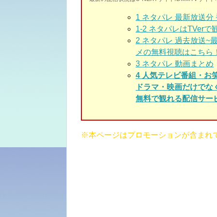
1
ネタパレ 最新放送分
1-2
ネタパレはTVerで
2
ネタパレ 過去放送~
メの無料視聴はこちら
3
ネタパレ 動画まとめ
4 人気テレビ番組・お
ドラマ・映画だけでな
無料で観れる配信サービ
※本ページはプロモーションが含まれ