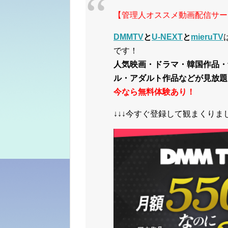
【管理人オススメ動画配信サー
DMMTV
と
U-NEXT
と
mieruTV
です！
人気映画・ドラマ・韓国作品・
ル・アダルト作品などが見放題
今なら無料体験あり！
↓↓↓今すぐ登録して観まくりまし