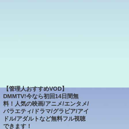
【管理人おすすめVOD】
DMMTV!今なら初回14日間無
料！人気の映画/アニメ/エンタメ/
バラエティ/ドラマ/グラビア/アイ
ドル/アダルトなど無料フル視聴
できます！