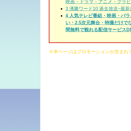
映画・ドラマ・アニメ・グラビ
3
沸騰ワード10 過去放送~最新
4 人気テレビ番組・映画・バ
い・2.5次元舞台・特撮だけ
間無料で観れる配信サービスDM
※本ページはプロモーションが含まれ