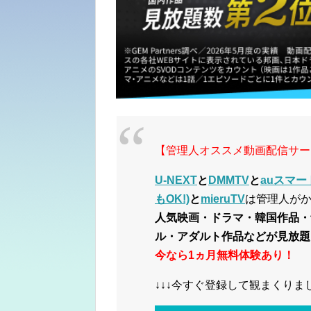
【管理人オススメ動画配信サー
U-NEXT
と
DMMTV
と
auスマー
もOK!)
と
mieruTV
は管理人が
人気映画・ドラマ・韓国作品・
ル・アダルト作品などが見放題
今なら1ヵ月無料体験あり！
↓↓↓今すぐ登録して観まくりまし