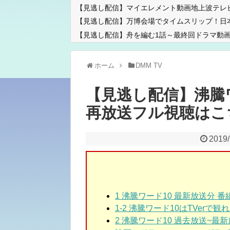
【見逃し配信】マイエレメント動画地上波テレ
【見逃し配信】万博会場でタイムスリップ！日
【見逃し配信】舟を編む1話～最終回ドラマ動画
ホーム
DMM TV
【見逃し配信】沸騰
再放送フル視聴はこ
2019/
1
沸騰ワード10 最新放送分 
1-2
沸騰ワード10はTVerで観
2
沸騰ワード10 過去放送~最