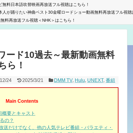
ビ無料日本語吹替映画再放送フル視聴はこちら！
本人が踊りたい神曲ベスト30金曜ロードショー動画無料再放送フル視聴
無料再放送フル視聴＜NHK＞はこちら！
ワード10過去～最新動画無料
ちら！
12/24
2025/3/21
DMM TV
,
Hulu
,
UNEXT
,
番組
Main Contents
番組概要とキャスト
れるの？
新放送だけでなく、他の人気テレビ番組・バラエティ・