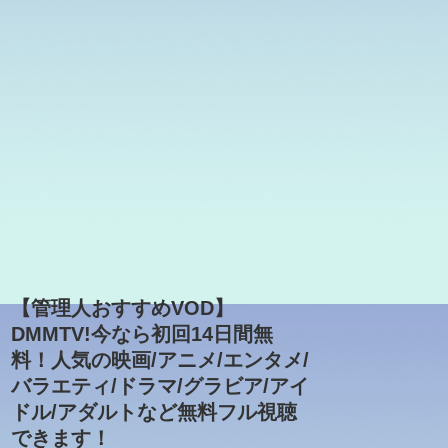
【管理人おすすめVOD】
DMMTV!今なら初回14日間無
料！人気の映画/アニメ/エンタメ/
バラエティ/ドラマ/グラビア/アイ
ドル/アダルトなど無料フル視聴
できます！