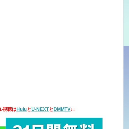
ル視聴は
Hulu
と
U-NEXT
と
DMMTV
↓↓