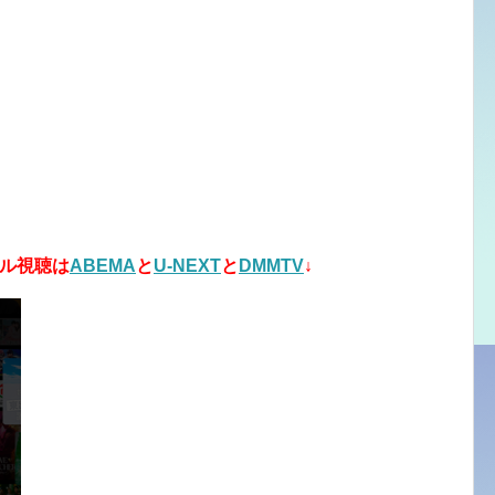
ル視聴は
ABEMA
と
U-NEXT
と
DMMTV
↓