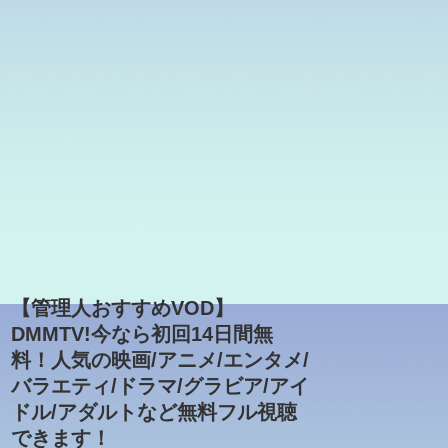
【管理人おすすめVOD】
DMMTV!今なら初回14日間無
料！人気の映画/アニメ/エンタメ/
バラエティ/ドラマ/グラビア/アイ
ドル/アダルトなど無料フル視聴
できます！