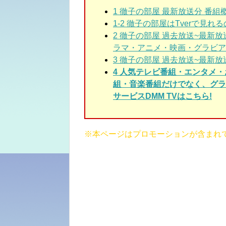
1
徹子の部屋 最新放送分 番組
1-2 徹子の部屋はTverで見れ
2
徹子の部屋 過去放送~最新
ラマ・アニメ・映画・グラビア
3
徹子の部屋 過去放送~最新放
4 人気テレビ番組・エンタメ
組・音楽番組だけでなく、グラ
サービスDMM TVはこちら!
※本ページはプロモーションが含まれ