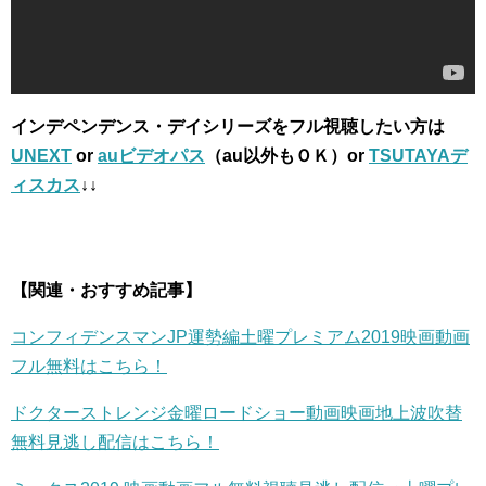
インデペンデンス・デイシリーズをフル視聴したい方は
UNEXT
or
auビデオパス
（au以外もＯＫ）or
TSUTAYAデ
ィスカス
↓↓
【関連・おすすめ記事】
コンフィデンスマンJP運勢編土曜プレミアム2019映画動画
フル無料はこちら！
ドクターストレンジ金曜ロードショー動画映画地上波吹替
無料見逃し配信はこちら！