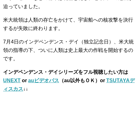
迫っていました。
米大統領は人類の存亡をかけて、宇宙船への核攻撃を決行
するが失敗に終わります。
7月4日のインデペンデンス・デイ（独立記念日）、米大統
領の指導の下、ついに人類は史上最大の作戦を開始するの
です。
インデペンデンス・デイシリーズをフル視聴したい方は
UNEXT
or
auビデオパス
（au以外もＯＫ）or
TSUTAYAデ
ィスカス
↓↓