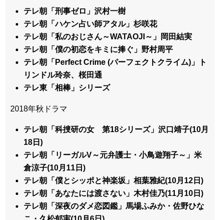
テレ朝「刑事ゼロ」沢村一樹
テレ朝「ハケン占い師アタル」杉咲花
テレ朝「私のおじさん～WATAOJI～」岡田結実
テレ朝「僕の初恋をキミに捧ぐ」野村周平
テレ朝「Perfect Crime (パーフェクトクライム)」ト
リンドル玲奈、桜田通
テレ東「相棒」シリーズ
2018年秋ドラマ
テレ朝「科捜研の女 第18シリーズ」沢口靖子(10月
18日)
テレ朝「リーガルV～元弁護士・小鳥遊翔子～」米
倉涼子(10月11日)
テレ朝「僕とシッポと神楽坂」相葉雅紀(10月12日)
テレ朝「あなたには渡さない」木村佳乃(11月10日)
テレ朝「深夜のダメ恋図鑑」馬場ふみか・佐野ひな
こ・久松郁実(10月6日)