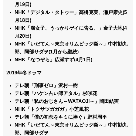
月19日)
NHK「デジタル・タトゥー」高橋克実、瀬戸康史(5
月18日)
NHK「腐女子、うっかりゲイに告る。」金子大地(4
月20日)
NHK「いだてん～東京オリムピック噺～」中村勘九
郎、阿部サダヲ(1月から継続)
NHK「なつぞら」広瀬すず(4月1日)
2019年冬ドラマ
テレ朝「刑事ゼロ」沢村一樹
テレ朝「ハケン占い師アタル」杉咲花
テレ朝「私のおじさん～WATAOJI～」岡田結実
NHK「トクサツガガガ」小芝風花
テレ朝「僕の初恋をキミに捧ぐ」野村周平
NHK「いだてん～東京オリムピック噺～」中村勘九
郎、阿部サダヲ