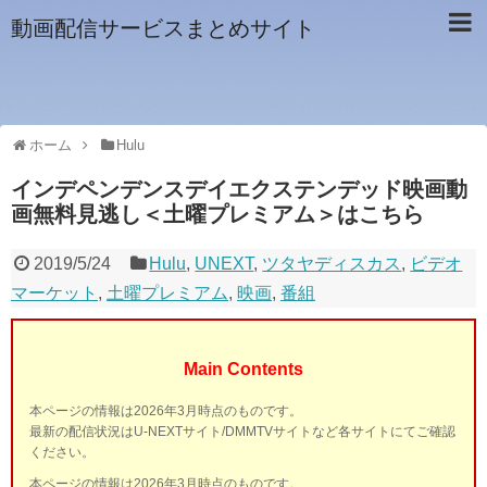
動画配信サービスまとめサイト
ホーム
Hulu
インデペンデンスデイエクステンデッド映画動
画無料見逃し＜土曜プレミアム＞はこちら
2019/5/24
Hulu
,
UNEXT
,
ツタヤディスカス
,
ビデオ
マーケット
,
土曜プレミアム
,
映画
,
番組
Main Contents
本ページの情報は2026年3月時点のものです。
最新の配信状況はU-NEXTサイト/DMMTVサイトなど各サイトにてご確認
ください。
本ページの情報は2026年3月時点のものです。