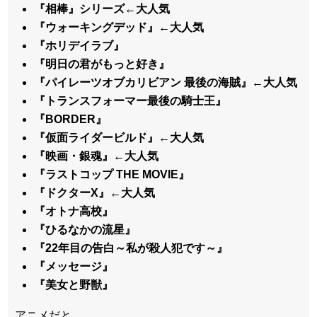
『相棒』シリーズ←大人気
『ウォーキングデッド』←大人気
『ホリデイラブ』
『明日の君がもっと好き』
『パイレーツオブカリビアン 最後の海賊』←大人気
『トランスフォーマー最後の騎士王』
『BORDER』
『仮面ライダービルド』←大人気
『映画・銀魂』←大人気
『ラストコップ THE MOVIE』
『ドクターX』←大人気
『オトナ高校』
『ひるなかの流星』
『22年目の告白～私が殺人犯です～』
『メッセージ』
『美女と野獣』
アニメだと