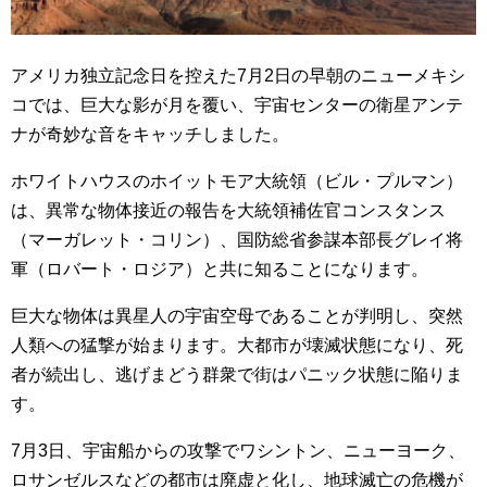
アメリカ独立記念日を控えた7月2日の早朝のニューメキシ
コでは、巨大な影が月を覆い、宇宙センターの衛星アンテ
ナが奇妙な音をキャッチしました。
ホワイトハウスのホイットモア大統領（ビル・プルマン）
は、異常な物体接近の報告を大統領補佐官コンスタンス
（マーガレット・コリン）、国防総省参謀本部長グレイ将
軍（ロバート・ロジア）と共に知ることになります。
巨大な物体は異星人の宇宙空母であることが判明し、突然
人類への猛撃が始まります。大都市が壊滅状態になり、死
者が続出し、逃げまどう群衆で街はパニック状態に陥りま
す。
7月3日、宇宙船からの攻撃でワシントン、ニューヨーク、
ロサンゼルスなどの都市は廃虚と化し、地球滅亡の危機が