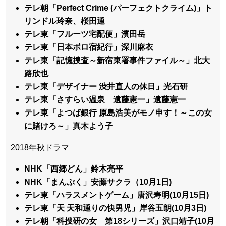
テレ朝「Perfect Crime (パーフェクトクライム)」ト
リンドル玲奈、桜田通
テレ東「フルーツ宅配便」濱田岳
テレ東「日本ボロ宿紀行」深川麻衣
テレ東「記憶捜査～新宿東署事件ファイル～」北大
路欣也
テレ東「デザイナー 渋井直人の休日」光石研
テレ東「さすらい温泉 遠藤憲一」遠藤憲一
テレ東「よつば銀行 原島浩美がモノ申す！～この女
に賭けろ～」真木よう子
2018年秋ドラマ
NHK「西郷どん」鈴木亮平
NHK「まんぷく」安藤サクラ（10月1日)
テレ東「ハラスメントゲーム」唐沢寿明(10月15日)
テレ東「天 天和通りの快男児」岸谷五朗(10月3日)
テレ朝「科捜研の女 第18シリーズ」沢口靖子(10月