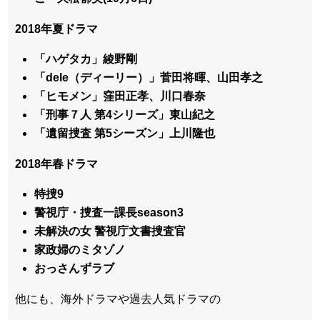
2018年夏ドラマ
「ハゲタカ」綾野剛
「dele（ディーリー）」菅田将暉、山田孝之
「ヒモメン」窪田正孝、川口春奈
「刑事７人 第4シリーズ」東山紀之
「遺留捜査 第5シーズン」上川隆也
2018年春ドラマ
特捜9
警視庁・捜査一課長season3
未解決の女 警視庁文書捜査官
家政婦のミタゾノ
おっさんずラブ
他にも、海外ドラマや過去人気ドラマの