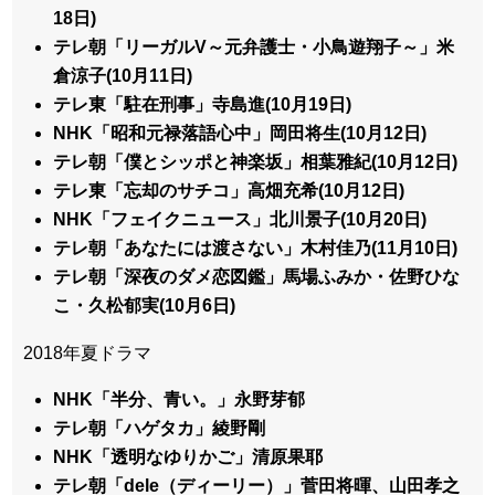
18日)
テレ朝「リーガルV～元弁護士・小鳥遊翔子～」米
倉涼子(10月11日)
テレ東「駐在刑事」寺島進(10月19日)
NHK「昭和元禄落語心中」岡田将生(10月12日)
テレ朝「僕とシッポと神楽坂」相葉雅紀(10月12日)
テレ東「忘却のサチコ」高畑充希(10月12日)
NHK「フェイクニュース」北川景子(10月20日)
テレ朝「あなたには渡さない」木村佳乃(11月10日)
テレ朝「深夜のダメ恋図鑑」馬場ふみか・佐野ひな
こ・久松郁実(10月6日)
2018年夏ドラマ
NHK「半分、青い。」永野芽郁
テレ朝「ハゲタカ」綾野剛
NHK「透明なゆりかご」清原果耶
テレ朝「dele（ディーリー）」菅田将暉、山田孝之