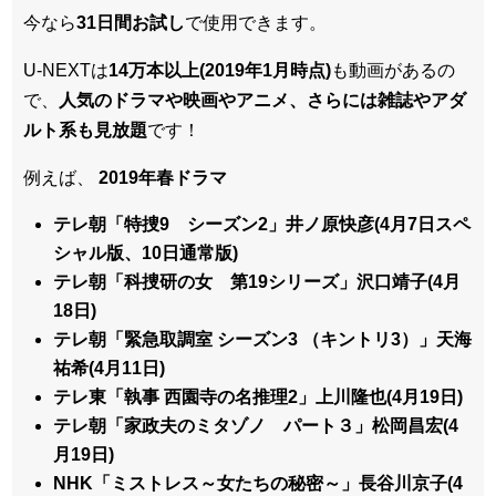
今なら
31日間
お試し
で使用できます。
U-NEXTは
14万本以上(2019年1月時点)
も動画があるの
で、
人気のドラマや映画やアニメ、さらには雑誌やアダ
ルト系も見放題
です！
例えば、
2019年春ドラマ
テレ朝「特捜9 シーズン2」井ノ原快彦(4月7日スペ
シャル版、10日通常版)
テレ朝「科捜研の女 第19シリーズ」沢口靖子(4月
18日)
テレ朝「緊急取調室 シーズン3 （キントリ3）」天海
祐希(4月11日)
テレ東「執事 西園寺の名推理2」上川隆也(4月19日)
テレ朝「家政夫のミタゾノ パート３」松岡昌宏(4
月19日)
NHK「ミストレス～女たちの秘密～」長谷川京子(4