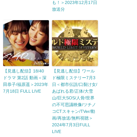
も！＞2023年12月17日
放送分
【見逃し配信】18/40
【見逃し配信】ワール
ドラマ 第2話 動画＜深
ド極限ミステリー7月3
田恭子/福原遥＞2023年
日＜都市伝説/口裂け女/
7月18日 FULL LIVE
あばれる君/正体/大雪
山/巨大SOS/人骨/世界
の不可思議映像/ツチノ
コCTスキャン/TVer/動
画/再放送/無料視聴＞
2024年7月3日FULL
LIVE