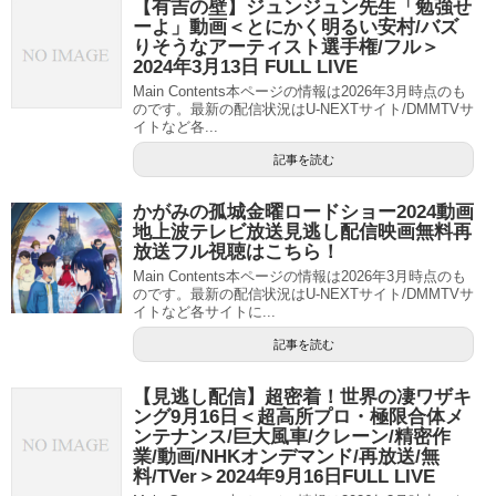
【有吉の壁】ジュンジュン先生「勉強せ
ーよ」動画＜とにかく明るい安村/バズ
りそうなアーティスト選手権/フル＞
2024年3月13日 FULL LIVE
Main Contents本ページの情報は2026年3月時点のも
のです。最新の配信状況はU-NEXTサイト/DMMTVサ
イトなど各...
記事を読む
かがみの孤城金曜ロードショー2024動画
地上波テレビ放送見逃し配信映画無料再
放送フル視聴はこちら！
Main Contents本ページの情報は2026年3月時点のも
のです。最新の配信状況はU-NEXTサイト/DMMTVサ
イトなど各サイトに...
記事を読む
【見逃し配信】超密着！世界の凄ワザキ
ング9月16日＜超高所プロ・極限合体メ
ンテナンス/巨大風車/クレーン/精密作
業/動画/NHKオンデマンド/再放送/無
料/TVer＞2024年9月16日FULL LIVE