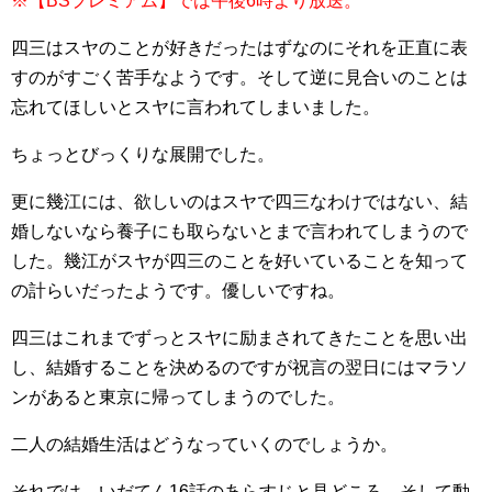
※【BSプレミアム】では午後6時より放送。
四三はスヤのことが好きだったはずなのにそれを正直に表
すのがすごく苦手なようです。そして逆に見合いのことは
忘れてほしいとスヤに言われてしまいました。
ちょっとびっくりな展開でした。
更に幾江には、欲しいのはスヤで四三なわけではない、結
婚しないなら養子にも取らないとまで言われてしまうので
した。幾江がスヤが四三のことを好いていることを知って
の計らいだったようです。優しいですね。
四三はこれまでずっとスヤに励まされてきたことを思い出
し、結婚することを決めるのですが祝言の翌日にはマラソ
ンがあると東京に帰ってしまうのでした。
二人の結婚生活はどうなっていくのでしょうか。
それでは、いだてん16話のあらすじと見どころ、そして動