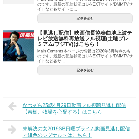
のです。最新の配信状況はU-NEXTサイト/DMMTVサ
イトなど各サイトに...
記事を読む
【見逃し配信】映画信長協奏曲地上波テ
レビ放送無料再放送フル視聴(土曜プレ
ミアム/フジTV)はこちら！
Main Contents本ページの情報は2026年3月時点のも
のです。最新の配信状況はU-NEXTサイト/DMMTVサ
イトなど各サ...
記事を読む
なつぞら25話4月29日動画フル視聴見逃し配信
【泰樹、牧場を心配する】はこちら
未解決の女2019SP日曜プライム動画見逃し配信
＜緋色のシグナル＞はこちら！