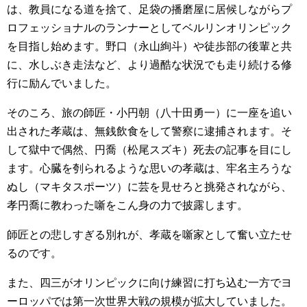
は、教員になる道を捨て、足袋の播磨屋に居候しながらプ
ロフェッショナルのランナーとしてベルリンオリンピック
を目指し始めます。野口（永山絢斗）や徒歩部の後輩と共
に、水しぶき走法など、より過酷な状況でも走り続ける修
行に励んでいました。
そのころ、旅の師匠・小円朝（八十田勇一）に一座を追い
出された孝蔵は、無銭飲食をして警察に逮捕されます。そ
して獄中で偶然、円喬（松尾スズキ）死去の記事を目にし
ます。心臓を刳られるような思いの孝蔵は、牢名主ろうな
ぬし（マキタスポーツ）に芸を見せろと挑発されながら、
孝円喬に教わった噺をこん身の力で披露します。
師匠との悲しすぎる別れが、孝蔵を噺家として奮い立たせ
るのです。
また、四三がオリンピックに向け練習に打ち込む一方でヨ
ーロッパでは第一次世界大戦の規模が拡大していました。