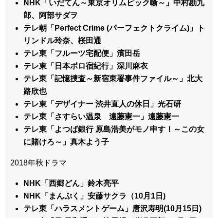
NHK「いだてん～東京オリムピック噺～」中村勘九
郎、阿部サダヲ
テレ朝「Perfect Crime (パーフェクトクライム)」ト
リンドル玲奈、桜田通
テレ東「フルーツ宅配便」濱田岳
テレ東「日本ボロ宿紀行」深川麻衣
テレ東「記憶捜査～新宿東署事件ファイル～」北大
路欣也
テレ東「デザイナー 渋井直人の休日」光石研
テレ東「さすらい温泉 遠藤憲一」遠藤憲一
テレ東「よつば銀行 原島浩美がモノ申す！～この女
に賭けろ～」真木よう子
2018年秋ドラマ
NHK「西郷どん」鈴木亮平
NHK「まんぷく」安藤サクラ（10月1日)
テレ東「ハラスメントゲーム」唐沢寿明(10月15日)