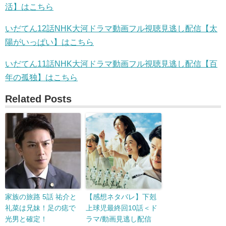
活】はこちら
いだてん12話NHK大河ドラマ動画フル視聴見逃し配信【太
陽がいっぱい】はこちら
いだてん11話NHK大河ドラマ動画フル視聴見逃し配信【百
年の孤独】はこちら
Related Posts
家族の旅路 5話 祐介と
【感想ネタバレ】下剋
礼菜は兄妹！足の痣で
上球児最終回10話＜ド
光男と確定！
ラマ/動画見逃し配信