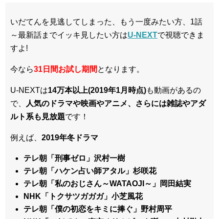
いだてんを見逃してしまった、もう一度みたい方、1話
～最新話までイッキ見したい方は
U-NEXT
で視聴できま
すよ!
今なら
31日間
お試し期間
となります。
U-NEXTは
14万本以上(2019年1月時点)
も動画があるの
で、
人気のドラマや映画やアニメ、さらには雑誌やアダ
ルト系も見放題
です！
例えば、
2019年冬ドラマ
テレ朝「刑事ゼロ」沢村一樹
テレ朝「ハケン占い師アタル」杉咲花
テレ朝「私のおじさん～WATAOJI～」岡田結実
NHK「トクサツガガガ」小芝風花
テレ朝「僕の初恋をキミに捧ぐ」野村周平