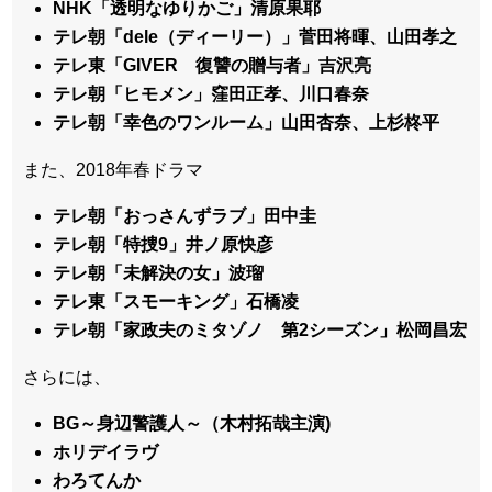
NHK「透明なゆりかご」清原果耶
テレ朝「dele（ディーリー）」菅田将暉、山田孝之
テレ東「GIVER 復讐の贈与者」吉沢亮
テレ朝「ヒモメン」窪田正孝、川口春奈
テレ朝「幸色のワンルーム」山田杏奈、上杉柊平
また、2018年春ドラマ
テレ朝「おっさんずラブ」田中圭
テレ朝「特捜9」井ノ原快彦
テレ朝「未解決の女」波瑠
テレ東「スモーキング」石橋凌
テレ朝「家政夫のミタゾノ 第2シーズン」松岡昌宏
さらには、
BG～身辺警護人～（木村拓哉主演)
ホリデイラヴ
わろてんか