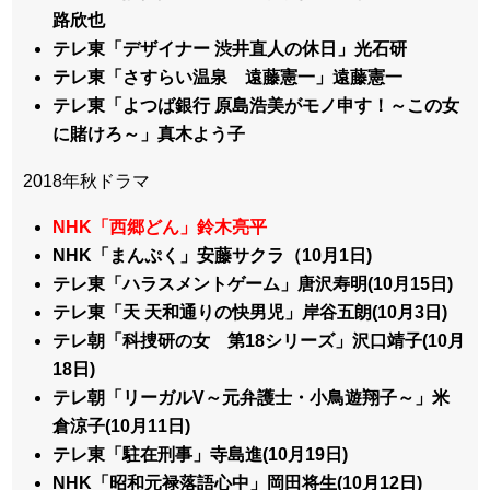
路欣也
テレ東「デザイナー 渋井直人の休日」光石研
テレ東「さすらい温泉 遠藤憲一」遠藤憲一
テレ東「よつば銀行 原島浩美がモノ申す！～この女
に賭けろ～」真木よう子
2018年秋ドラマ
NHK「西郷どん」鈴木亮平
NHK「まんぷく」安藤サクラ（10月1日)
テレ東「ハラスメントゲーム」唐沢寿明(10月15日)
テレ東「天 天和通りの快男児」岸谷五朗(10月3日)
テレ朝「科捜研の女 第18シリーズ」沢口靖子(10月
18日)
テレ朝「リーガルV～元弁護士・小鳥遊翔子～」米
倉涼子(10月11日)
テレ東「駐在刑事」寺島進(10月19日)
NHK「昭和元禄落語心中」岡田将生(10月12日)