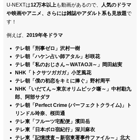
U-NEXTは
12万本以上
も動画があるので、
人気のドラマ
や映画やアニメ、さらには雑誌やアダルト系も見放題
で
す！
例えば、
2019年冬ドラマ
テレ朝「刑事ゼロ」沢村一樹
テレ朝「ハケン占い師アタル」杉咲花
テレ朝「私のおじさん～WATAOJI～」岡田結実
NHK「トクサツガガガ」小芝風花
テレ朝「僕の初恋をキミに捧ぐ」野村周平
NHK「いだてん～東京オリムピック噺～」中村勘九
郎、阿部サダヲ
テレ朝「Perfect Crime (パーフェクトクライム)」ト
リンドル玲奈、桜田通
テレ東「フルーツ宅配便」濱田岳
テレ東「日本ボロ宿紀行」深川麻衣
テレ東「記憶捜査～新宿東署事件ファイル～」北大