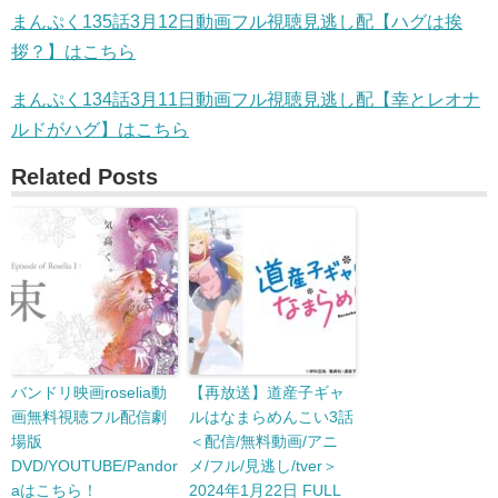
まんぷく135話3月12日動画フル視聴見逃し配【ハグは挨
拶？】はこちら
まんぷく134話3月11日動画フル視聴見逃し配【幸とレオナ
ルドがハグ】はこちら
Related Posts
バンドリ映画roselia動
【再放送】道産子ギャ
画無料視聴フル配信劇
ルはなまらめんこい3話
場版
＜配信/無料動画/アニ
DVD/YOUTUBE/Pandor
メ/フル/見逃し/tver＞
aはこちら！
2024年1月22日 FULL