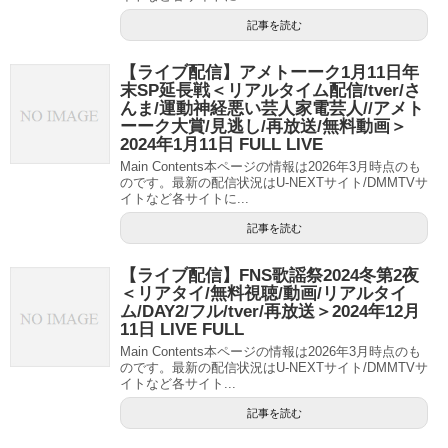
記事を読む
【ライブ配信】アメトーーク1月11日年
末SP延長戦＜リアルタイム配信/tver/さ
んま/運動神経悪い芸人家電芸人//アメト
ーーク大賞/見逃し/再放送/無料動画＞
2024年1月11日 FULL LIVE
Main Contents本ページの情報は2026年3月時点のも
のです。最新の配信状況はU-NEXTサイト/DMMTVサ
イトなど各サイトに...
記事を読む
【ライブ配信】FNS歌謡祭2024冬第2夜
＜リアタイ/無料視聴/動画/リアルタイ
ム/DAY2/フル/tver/再放送＞2024年12月
11日 LIVE FULL
Main Contents本ページの情報は2026年3月時点のも
のです。最新の配信状況はU-NEXTサイト/DMMTVサ
イトなど各サイト...
記事を読む