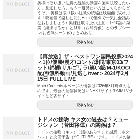
奥様は取り扱い注意の続編の動画を無料視聴したい
方、見逃した方、もう一度見たい方はこちらからど
うぞ。 奥様は取り扱い注意の続編は映画館でみれま
す！映画館で楽しむ前にHuluで無料で一気に全話み
なおしましょう♪ 奥様は取り扱い注意 1~10話の菜
美（綾瀬はるか）と旦那（西島秀俊）とのラブシー
ン(お色気シーン)のまとめあり。
記事を読む
【再放送】ザ・ベストワン国民投票2024
＜1位/優勝/漫才/コント/爆問/東京03/フ
ット/錦鯉/サルゴリラ/笑い飯/M-1/KOC/
配信/無料動画/見逃し/tver＞2024年3月
15日 FULL LIVE
Main Contents本ページの情報は2026年3月時点のも
のです。最新の配信状況はU-NEXTサイト/DMMTVサ
イトなど各サイト...
記事を読む
トドメの接吻 キス女の過去は？ミュー
ジシャン（菅田将暉）の関係は？
トドメの接吻（キス） 1話のあらすじと感想（ネタ
バレ）と次回予告（YOUTUBE）です。 トドメの接