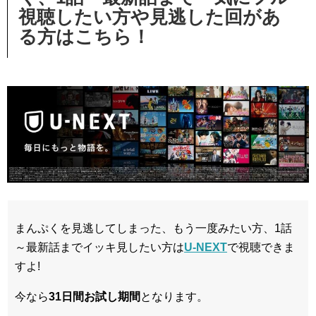
視聴したい方や見逃した回があ
る方はこちら！
まんぷくを見逃してしまった、もう一度みたい方、1話
～最新話までイッキ見したい方は
U-NEXT
で視聴できま
すよ!
今なら
31日間
お試し期間
となります。