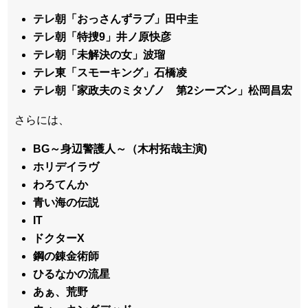
テレ朝「おっさんずラブ」田中圭
テレ朝「特捜9」井ノ原快彦
テレ朝「未解決の女」波瑠
テレ東「スモーキング」石橋凌
テレ朝「家政夫のミタゾノ 第2シーズン」松岡昌宏
さらには、
BG～身辺警護人～（木村拓哉主演)
ホリデイラヴ
わろてんか
青い海の伝説
IT
ドクターX
鋼の錬金術師
ひるなかの流星
あぁ、荒野