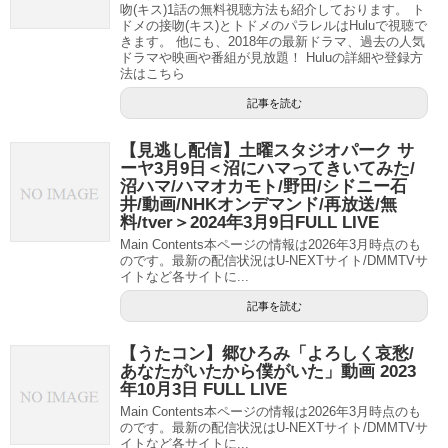
吻(キス)1話の無料視聴方法も紹介しております。 ト
ドメの接吻(キス)とトドメのパラレルはHuluで視聴で
きます。 他にも、2018年の最新ドラマ、過去の人気
ドラマや映画や番組が見放題！ Huluの詳細や登録方
法はこちら
記事を読む
【見逃し配信】土曜スタジオパーク サ
ーヤ3月9日＜沼にハマってきいてみた/
沼ハマ/ハマオカモト/野田/シドニー石
井/動画/NHKオンデマンド/再放送/無
料/tver＞2024年3月9日FULL LIVE
Main Contents本ページの情報は2026年3月時点のも
のです。最新の配信状況はU-NEXTサイト/DMMTVサ
イトなど各サイトに...
記事を読む
【うたコン】郷ひろみ「よろしく哀愁/
あなたがいたから僕がいた」動画 2023
年10月3日 FULL LIVE
Main Contents本ページの情報は2026年3月時点のも
のです。最新の配信状況はU-NEXTサイト/DMMTVサ
イトなど各サイトに...