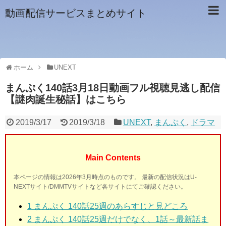
動画配信サービスまとめサイト
ホーム
UNEXT
まんぷく140話3月18日動画フル視聴見逃し配信
【謎肉誕生秘話】はこちら
2019/3/17
2019/3/18
UNEXT
,
まんぷく
,
ドラマ
Main Contents
本ページの情報は2026年3月時点のものです。 最新の配信状況はU-
NEXTサイト/DMMTVサイトなど各サイトにてご確認ください。
1 まんぷく 140話25週
のあらすじと見どころ
2 まんぷく 140話25週
だけでなく、1話～最新話ま