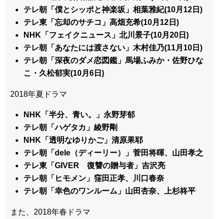
テレ朝「僕とシッポと神楽坂」相葉雅紀(10月12日)
テレ東「忘却のサチコ」高畑充希(10月12日)
NHK「フェイクニュース」北川景子(10月20日)
テレ朝「あなたには渡さない」木村佳乃(11月10日)
テレ朝「深夜のダメ恋図鑑」馬場ふみか・佐野ひな
こ・久松郁実(10月6日)
2018年夏ドラマ
NHK「半分、青い。」永野芽郁
テレ朝「ハゲタカ」綾野剛
NHK「透明なゆりかご」清原果耶
テレ朝「dele（ディーリー）」菅田将暉、山田孝之
テレ東「GIVER 復讐の贈与者」吉沢亮
テレ朝「ヒモメン」窪田正孝、川口春奈
テレ朝「幸色のワンルーム」山田杏奈、上杉柊平
また、2018年春ドラマ