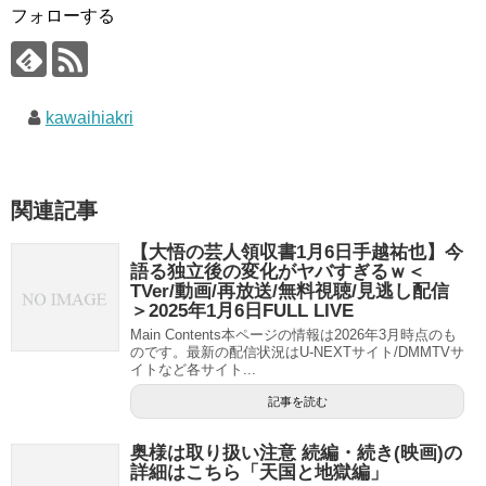
フォローする
kawaihiakri
関連記事
【大悟の芸人領収書1月6日手越祐也】今
語る独立後の変化がヤバすぎるｗ＜
TVer/動画/再放送/無料視聴/見逃し配信
＞2025年1月6日FULL LIVE
Main Contents本ページの情報は2026年3月時点のも
のです。最新の配信状況はU-NEXTサイト/DMMTVサ
イトなど各サイト...
記事を読む
奥様は取り扱い注意 続編・続き(映画)の
詳細はこちら「天国と地獄編」