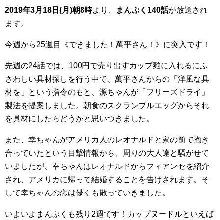
2019年3月18日(月
)朝8時
より、
まんぷく140話
が放送され
ます。
今週から25週目《できました！萬平さん！》に突入です！
先週の24話では、100円で売り出すカップ麺に入れるにふ
さわしい具材探しを行う中で、萬平さんからの「洋風な具
材を」という指令のもと、源ちゃんが「フリーズドライ」
製法を提案しました。朝食のスクランブルエッグからそれ
を具材にしたらどうかと思いつきました。
また、幸ちゃんがアメリカ人のレオナルドと家の前で抱き
合っていたという目撃情報から、周りの大人達と騒がせて
いましたが、幸ちゃんはレオナルドからフィアンセを紹介
され、アメリカに帰って結婚することを告げされます。そ
して幸ちゃんの恋は儚くも散っていきました。
いよいよまんぷくも残り2週です！カップヌードルといえば