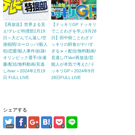
【再放送】世界まる見
【ドッキリGP ドッキリ
え!テレビ特捜部2月19
でことわざを学ぶ9月28
日＜大どんでん返し/空
日】田中樹ことわざド
港税関/ヨーロッパ/殺人
ッキリの餌食がヤバす
犯/恋愛/殺人事件/奴隷/
ぎるｗ＜配信/無料動画/
オリンピック選手/永瀬
見逃し/TVer/再放送/芸
廉/配信/無料動画/見逃
能人が本気で考えた!ド
し/tver＞2024年2月19
ッキリGP＞2024年9月
日 FULL LIVE
28日FULL LIVE
シェアする
error
0
0