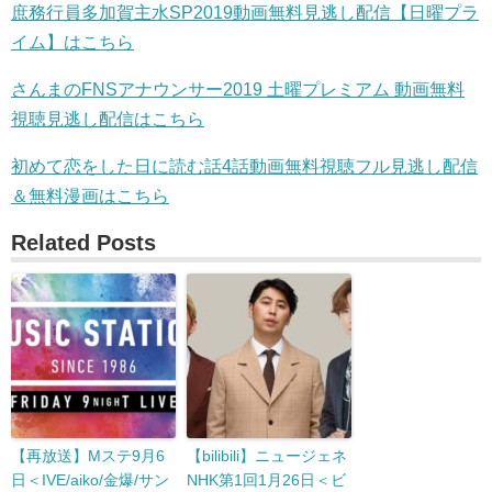
庶務行員多加賀主水SP2019動画無料見逃し配信【日曜プラ
イム】はこちら
さんまのFNSアナウンサー2019 土曜プレミアム 動画無料
視聴見逃し配信はこちら
初めて恋をした日に読む話4話動画無料視聴フル見逃し配信
＆無料漫画はこちら
Related Posts
【再放送】Mステ9月6
【bilibili】ニュージェネ
日＜IVE/aiko/金爆/サン
NHK第1回1月26日＜ビ