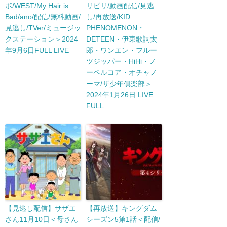
ボ/WEST/My Hair is
リビリ/動画配信/見逃
Bad/ano/配信/無料動画/
し/再放送/KID
見逃し/TVer/ミュージッ
PHENOMENON・
クステーション＞2024
DETEEN・伊東歌詞太
年9月6日FULL LIVE
郎・ワンエン・フルー
ツジッパー・HiHi・ノ
ーベルコア・オチャノ
ーマ/ザ少年俱楽部＞
2024年1月26日 LIVE
FULL
【見逃し配信】サザエ
【再放送】キングダム
さん11月10日＜母さん
シーズン5第1話＜配信/