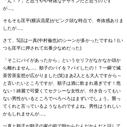
「ん！？」と思うやや奇抜なデザインだと思うのです
が…。
そもそも匡平(横浜流星)がピンク頭な時点で、奇抜感ありま
したが…。
さて、5話は一真(中村倫也)のシーンが多かったですね！(い
つも匡平に押されて出番少なめだった)
「そこにパイがあったから」というセリフがなかなか頭か
ら離れません…。順子のパイを？パイしたの！？一瞬で滅
茶苦茶妄想が広がりました(笑)まあ2人とも大人ですから～
と言いたいところですが、順子は酒に飲まれ過ぎです！危
ない！綺麗で可愛くてセクシーな女性が、付き合ってもい
ない男性がいるところでべろべろはまずいでしょう。襲っ
てくれと言っているようなものですよね。男性はうれしい
かもしれませんが…。
一真と順子が順子の家の前で朝からなんだかんだと話して