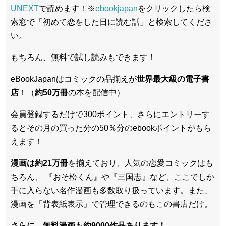
UNEXT
で読めます！※
ebookjapan
をクリックしたら検
索窓で「初めて恋をした日に読む話」と検索してくださ
い。
もちろん、無料で試し読みもできます！
eBookJapanはコミックの品揃えが
世界最大級の電子書
店
！（
約50万冊
の本を配信中）
会員登録するだけで300ポイント、さらにエントリーす
るとその月の買った分の50％分のebookポイントがもら
えます！
漫画は約21万冊
を揃えており、人気の恋愛コミックはも
ちろん、 『おそ松くん』や『三国志』など、ここでしか
手に入らない名作漫画も多数取り扱っています。また、
漫画を「背表紙表示」で管理できるのもこの書店だけ。
さらに、無料漫画も約9000作品あります！