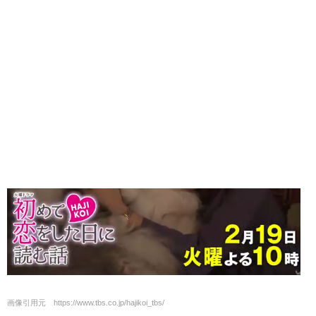
画像引用元 https://www.tbs.co.jp/hajikoi_tbs/