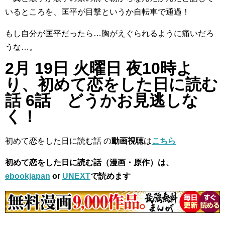
いるところを、匡平が目撃というか自転車で通過！
もし自分が匡平だったら…胸がえぐられるように痛いだろ
うな…。
2
月 19日 火曜日 夜10時よ
り、初めて恋をした日に読む
話 6話 どうかお見逃しな
く！
初めて恋をした日に読む話 の
動画視聴
は
こちら
初めて恋をした日に読む話（漫画・原作）は、
ebookjapan
or
UNEXT
で読めます