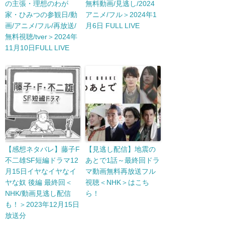
の主張・理想のわが
無料動画/見逃し/2024
家・ひみつの参観日/動
アニメ/フル＞2024年1
画/アニメ/フル/再放送/
月6日 FULL LIVE
無料視聴/tver＞2024年
11月10日FULL LIVE
【感想ネタバレ】藤子F
【見逃し配信】地震の
不二雄SF短編ドラマ12
あとで1話～最終回ドラ
月15日イヤなイヤなイ
マ動画無料再放送フル
ヤな奴 後編 最終回＜
視聴＜NHK＞はこち
NHK/動画見逃し配信
ら！
も！＞2023年12月15日
放送分