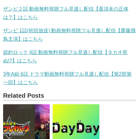
ザンビ２話 動画無料視聴フル見逃し配信【亜須未の正体
は？】はこちら
ザンビ 1話(初回放送) 動画無料視聴フル見逃し配信【齋藤飛
鳥主演】はこちら
節約ロック 4話 動画無料視聴フル見逃し配信【タカオ死
ぬ!?】はこちら
3年A組 6話 ドラマ動画無料視聴フル見逃し配信【第2部第
一回】はこちら
Related Posts