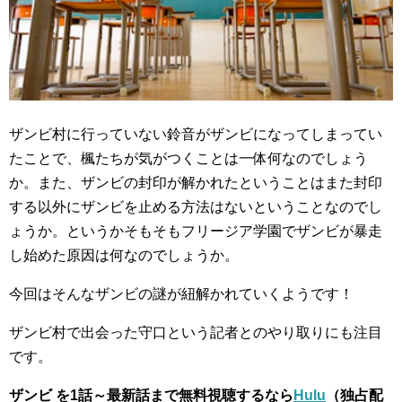
ザンビ村に行っていない鈴音がザンビになってしまってい
たことで、楓たちが気がつくことは一体何なのでしょう
か。また、ザンビの封印が解かれたということはまた封印
する以外にザンビを止める方法はないということなのでし
ょうか。というかそもそもフリージア学園でザンビが暴走
し始めた原因は何なのでしょうか。
今回はそんなザンビの謎が紐解かれていくようです！
ザンビ村で出会った守口という記者とのやり取りにも注目
です。
ザンビ を1話～最新話まで無料視聴するなら
Hulu
（独占配