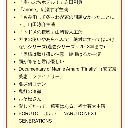
「崖っぷちホテル！」岩田剛典
「anone」広瀬すず主演
「もみ消して冬～わが家の問題なかったことに
～」山田涼介主演
「トドメの接吻」山崎賢人主演
ガキの使いやあらへんで 絶対に笑ってはいけ
ないシリーズ(過去シリーズ～2018年まで)
「奥様は取り扱い注意」綾瀬はるか主演
雨が降ると君は優しい
Documentary of Namie Amuro “Finally” （安室奈
美恵 ファイナリー）
名探偵コナン
鬼灯の冷徹
おそ松さん
愛してたって、秘密はある。福士蒼太主演
BORUTO －ボルト－ NARUTO NEXT
GENERATIONS