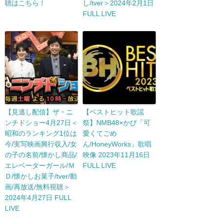
聴はこちら！
し/tver＞2024年2月1日
FULL LIVE
【見逃し配信】ザ・ニ
【ベストヒット歌謡
ンチドショー4月27日＜
祭】NMB48×かぴ「可
昭和のランキング1位は
愛くてごめ
今/実写映画興行収入/女
ん/HoneyWorks」歌唱
の子の名前/懐かし商品/
映像 2023年11月16日
エレベーターガール/Ｍ
FULL LIVE
Ｄ/懐かしお菓子/tver/動
画/再放送/無料視聴＞
2024年4月27日 FULL
LIVE