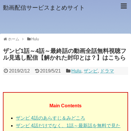
動画配信サービスまとめサイト
ホーム
Hulu
ザンビ1話～4話～最終話の動画全話無料視聴フ
ル見逃し配信【解かれた封印とは？】はこちら
2019/2/12
2019/5/21
Hulu
,
ザンビ
,
ドラマ
Main Contents
ザンビ 4話のあらすじ＆みどころ
ザンビ 4話だけでなく、1話～最新話を無料で見た