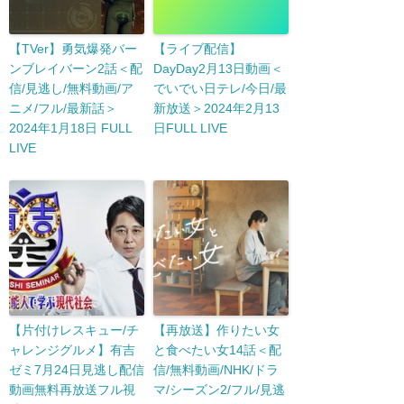
【TVer】勇気爆発バー
【ライブ配信】
ンブレイバーン2話＜配
DayDay2月13日動画＜
信/見逃し/無料動画/ア
でいでい日テレ/今日/最
ニメ/フル/最新話＞
新放送＞2024年2月13
2024年1月18日 FULL
日FULL LIVE
LIVE
【片付けレスキュー/チ
【再放送】作りたい女
ャレンジグルメ】有吉
と食べたい女14話＜配
ゼミ7月24日見逃し配信
信/無料動画/NHK/ドラ
動画無料再放送フル視
マ/シーズン2/フル/見逃