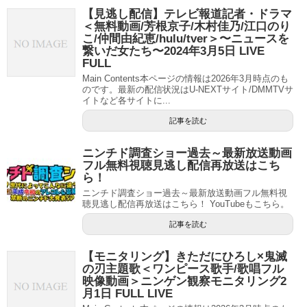
【見逃し配信】テレビ報道記者・ドラマ
＜無料動画/芳根京子/木村佳乃/江口のり
こ/仲間由紀恵/hulu/tver＞〜ニュースを
繋いだ女たち〜2024年3月5日 LIVE
FULL
Main Contents本ページの情報は2026年3月時点のも
のです。最新の配信状況はU-NEXTサイト/DMMTVサ
イトなど各サイトに...
記事を読む
ニンチド調査ショー過去～最新放送動画
フル無料視聴見逃し配信再放送はこち
ら！
ニンチド調査ショー過去～最新放送動画フル無料視
聴見逃し配信再放送はこちら！ YouTubeもこちら。
記事を読む
【モニタリング】きただにひろし×鬼滅
の刃主題歌＜ワンピース歌手/歌唱フル
映像動画＞ニンゲン観察モニタリング2
月1日 FULL LIVE