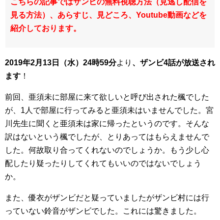
こちらの記事ではザンビの無料視聴方法（見逃し配信を
見る方法）、あらすじ、見どころ、Youtube動画などを
紹介しております。
2019年2
月13日（水）24時59分
より
、ザンビ4話が
放送され
ます
！
前回、亜須未に部屋に来て欲しいと呼び出された楓でした
が、1人で部屋に行ってみると亜須未はいませんでした。宮
川先生に聞くと亜須未は家に帰ったというのです。そんな
訳はないという楓でしたが、とりあってはもらえませんで
した。何故取り合ってくれないのでしょうか。もう少し心
配したり疑ったりしてくれてもいいのではないでしょう
か。
また、優衣がザンビだと疑っていましたがザンビ村には行
っていない鈴音がザンビでした。これには驚きました。