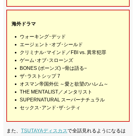
海外ドラマ
ウォーキング･デッド
エージェント･オブ･シールド
クリミナル･マインド／FBI vs. 異常犯罪
ゲーム･オブ･スローンズ
BONES (ボーンズ) −骨は語る−
ザ･ラストシップ 7
オスマン帝国外伝 ～愛と欲望のハレム～
THE MENTALIST／メンタリスト
SUPERNATURAL スーパーナチュラル
セックス･アンド･ザ･シティ
また、
TSUTAYAディスカス
で全話見れるようになるは