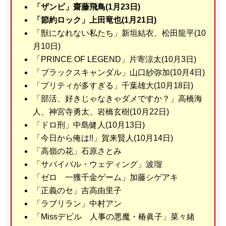
「ザンビ」齋藤飛鳥(1月23日)
「節約ロック」上田竜也(1月21日)
「獣になれない私たち」新垣結衣、松田龍平(10
月10日)
「PRINCE OF LEGEND」片寄涼太(10月3日)
「ブラックスキャンダル」山口紗弥加(10月4日)
「プリティが多すぎる」千葉雄大(10月18日)
「部活、好きじゃなきゃダメですか？」高橋海
人、神宮寺勇太、岩橋玄樹(10月22日)
「ドロ刑」中島健人(10月13日)
「今日から俺は!!」賀来賢人(10月14日)
「高嶺の花」石原さとみ
「サバイバル・ウェディング」波瑠
「ゼロ 一獲千金ゲーム」加藤シゲアキ
「正義のセ」吉高由里子
「ラブリラン」中村アン
「Missデビル 人事の悪魔・椿眞子」菜々緒