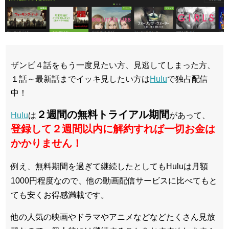
ザンビ４話をもう一度見たい方、見逃してしまった方、
１話～最新話までイッキ見したい方は
Hulu
で独占配信
中！
２週間の無料トライアル期間
Hulu
は
があって、
登録して２週間以内に解約すれば一切お金は
かかりません！
例え、無料期間を過ぎて継続したとしてもHuluは月額
1000円程度なので、他の動画配信サービスに比べてもと
ても安くお得感満載です。
他の人気の映画やドラマやアニメなどなどたくさん見放