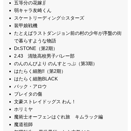
五等分の花嫁∬
弱キャラ友崎くん
スケートリーディング☆スターズ
装甲娘戦機
たとえばラストダンジョン前の村の少年が序盤の街
で暮らすような物語
Dr.STONE（第2期）
2.43 清陰高校男子バレー部
のんのんびより のんすとっぷ（第3期）
はたらく細胞!!（第2期）
はたらく細胞BLACK
バック・アロウ
プレイタの傷
文豪ストレイドッグス わん！
ホリミヤ
魔術士オーフェンはぐれ旅 キムラック編
魔道祖師