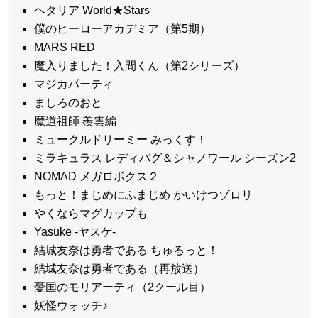
ヘタリア World★Stars
僕のヒーローアカデミア（第5期）
MARS RED
魔入りました！入間くん（第2シリーズ）
マジカパーティ
ましろのおと
魔道祖師 羨雲編
ミュークルドリーミー みっくす！
ミラキュラス レディバグ＆シャノワール シーズン2
NOMAD メガロボクス２
もっと！まじめにふまじめ かいけつゾロリ
やくならマグカップも
Yasuke -ヤスケ-
結城友奈は勇者である ちゅるっと！
結城友奈は勇者である（再放送）
憂国のモリアーティ（2クール目）
妖怪ウォッチ♪