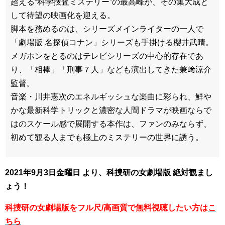
超える“科学捜査ミステリー”の最高峰が、その集大成と
して待望の映画化を迎える。
脚本を務めるのは、シリーズメインライターの一人で
「劇場版 名探偵コナン」シリーズも手掛ける櫻井武晴。
メガホンをとるのはテレビシリーズの中心的存在であ
り、「相棒」「刑事７人」なども演出してきた兼﨑涼介
監督。
音楽・川井憲次のエネルギッシュな楽曲に彩られ、鮮や
かな最新科学トリックと濃密な人間ドラマが映画ならで
はのスケール感で展開する本作は、ファンのみならず、
初めて観る人までも極上のミステリーの世界に誘う。
2021年9月3日金曜日 より、科捜研の女劇場版 絶対観まし
ょう！
科捜研の女劇場版をフル尺/高画質で無料視聴したい方は
こ
ちら