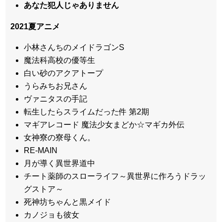
あなた犯人じゃありません
2021夏アニメ
小林さんちのメイドラゴンS
魔法科高校の優等生
白い砂のアクアトープ
うらみちお兄さん
ヴァニタスの手記
転生したらスライムだった件 第2期
マギアレコード 魔法少女まどか☆マギカ外伝
女神寮の寮母くん。
RE-MAIN
月が導く異世界道中
チート薬師のスローライフ～異世界に作ろうドラッ
グストア～
死神坊ちゃんと黒メイド
カノジョも彼女