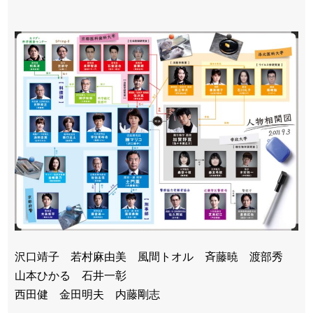
沢口靖子 若村麻由美 風間トオル 斉藤暁 渡部秀
山本ひかる 石井一彰
西田健 金田明夫 内藤剛志