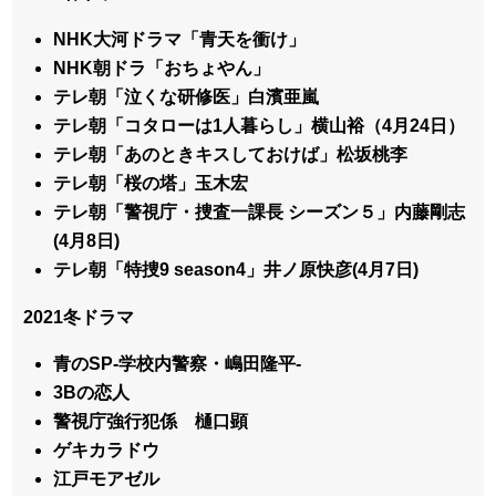
NHK大河ドラマ「青天を衝け」
NHK朝ドラ「おちょやん」
テレ朝「泣くな研修医」白濱亜嵐
テレ朝「コタローは1人暮らし」横山裕（4月24日）
テレ朝「あのときキスしておけば」松坂桃李
テレ朝「桜の塔」玉木宏
テレ朝「警視庁・捜査一課長 シーズン５」内藤剛志
(4月8日)
テレ朝「特捜9 season4」井ノ原快彦(4月7日)
2021冬ドラマ
青のSP-学校内警察・嶋田隆平-
3Bの恋人
警視庁強行犯係 樋口顕
ゲキカラドウ
江戸モアゼル