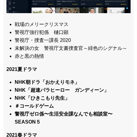
戦場のメリークリスマス
警視庁強行犯係 樋口顕
警視庁・捜査一課長 2020
未解決の女 警視庁文書捜査官～緋色のシグナル～
赤と黒の熱情
2021夏ドラマ
NHK朝ドラ「おかえりモネ」
NHK「超速パラヒーロー ガンディーン」
NHK「ひきこもり先生」
＃コールドゲーム
警視庁ゼロ係〜生活安全課なんでも相談室〜
SEASON５
2021春ドラマ