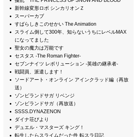
擾乱 THE PRINCESS OF SNOW AND BLOOD
新幹線変形ロボ シンカリオンＺ
スーパーカブ
すばらしきこのせかい The Animation
スライム倒して300年、知らないうちにレベルMAX
になってました
聖女の魔力は万能です
セスタス -The Roman Fighter-
セブンナイツ レボリューション -英雄の継承者-
戦闘員、派遣します！
ソードアート・オンライン アインクラッド編（再放
送）
ゾンビランドサガ リベンジ
ゾンビランドサガ（再放送）
SSSS.DYNAZENON
ダイナ荘びより
デュエル・マスターズ キング！
転生したらスライムだった件 転スラ日記