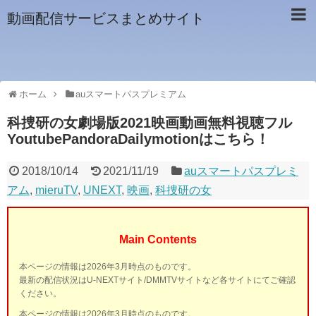
動画配信サービスまとめサイト
ホーム
auスマートパスプレミアム
科捜研の女劇場版2021映画動画無料視聴フル
YoutubePandoraDailymotionはこちら！
2018/10/14
2021/11/19
auスマートパスプレミ
アム
,
mieruTV
,
UNEXT
,
映画
,
科捜研の女
Main Contents
本ページの情報は2026年3月時点のものです。
最新の配信状況はU-NEXTサイト/DMMTVサイトなど各サイトにてご確認
ください。
本ページの情報は2026年3月時点のものです。