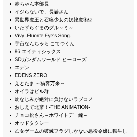
赤ちゃん本部長
イジらないで、長瀞さん
異世界魔王と召喚少女の奴隷魔術Ω
いたずらぐまのグル～ミ～
Vivy -Fluorite Eyeʼs Song-
宇宙なんちゃら こてつくん
86-エイティシックス-
SDガンダムワールド ヒーローズ
エデン
EDENS ZERO
えとたま ～猫客万来～
オイラはビル群
幼なじみが絶対に負けないラブコメ
おしえて北斎！‐THE ANIMATION-
チョコ松さん～ホワイトデー編～
オッドタクシー
乙女ゲームの破滅フラグしかない悪役令嬢に転生し