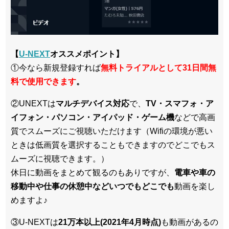
【
U-NEXT
オススメポイント】
①今なら新規登録すれば
無料トライアルとして31日間無
料で使用できます
。
②UNEXTは
マルチデバイス対応
で、
TV・スマフォ・ア
イフォン・パソコン・アイパッド・ゲーム機
などで高画
質でスムーズにご視聴いただけます（Wifiの環境が悪い
ときは低画質を選択することもできますのでどこでもス
ムーズに視聴できます。）
休日に動画をまとめて観るのもありですが、
電車や車の
移動中や仕事の休憩中などいつでもどこでも
動画を楽し
めますよ♪
③U-NEXTは
21万本以上(2021年4月時点)
も動画があるの