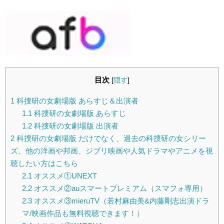
目次
[
隠す
]
1
科捜研の女劇場版 あらすじ＆出演者
1.1
科捜研の女劇場版 あらすじ
1.2
科捜研の女劇場版 出演者
2
科捜研の女劇場版 だけでなく、過去の科捜研の女シリー
ズ、他の洋画や邦画、ジブリ映画や人気ドラマやアニメを視
聴したい方はこちら
2.1
オススメ①UNEXT
2.2
オススメ②auスマートプレミアム（スマフォ専用）
2.3
オススメ③mieruTV（若村麻由美&内藤剛志出演ドラ
マ/映画作品も無料視聴できます！）