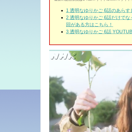
1
透明なゆりかご 6話のあらす
2 透明なゆりかご
6話だけでな
回がある方はこちら！
3 透明なゆりかご 6
話 YOUTU