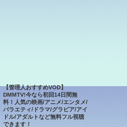
【管理人おすすめVOD】
DMMTV!今なら初回14日間無
料！人気の映画/アニメ/エンタメ/
バラエティ/ドラマ/グラビア/アイ
ドル/アダルトなど無料フル視聴
できます！