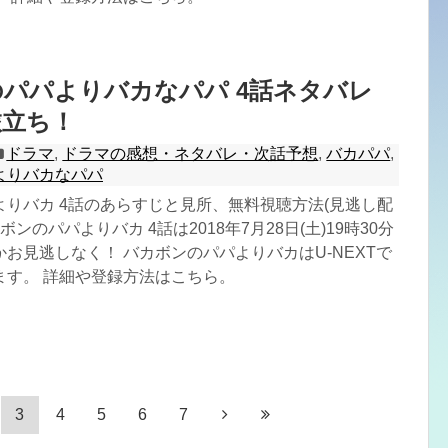
のパパよりバカなパパ 4話ネタバレ
旅立ち！
ドラマ
,
ドラマの感想・ネタバレ・次話予想
,
バカパパ
,
よりバカなパパ
りバカ 4話のあらすじと見所、無料視聴方法(見逃し配
ボンのパパよりバカ 4話は2018年7月28日(土)19時30分
お見逃しなく！ バカボンのパパよりバカはU-NEXTで
ます。 詳細や登録方法はこちら。
3
4
5
6
7