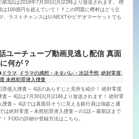
3話は2018年7月30日(月)22時より放送されます。 樫
額は100億円を超えていて！？この問題に樫村はどう立
マ、ラストチャンスはU-NEXTやビデオマーケットでも
4話ユーチューブ動画見逃し配信 真面
員に何が？
ドラマ
,
ドラマの感想・ネタバレ・次話予想
,
絶対零度
,
度 未然犯罪潜入捜査
罪侵入捜査～ 4話のあらすじと見所を紹介！ 絶対零度
査～ 4話は7月30日(月)21時より放送されます！ 絶対零
入捜査～ 4話では真面目そうに見える銀行員は強盗と通
Dでは絶対零度～未然犯罪潜入捜査～の1話～最新話まで
！ FODの詳細や登録方法はこちら。