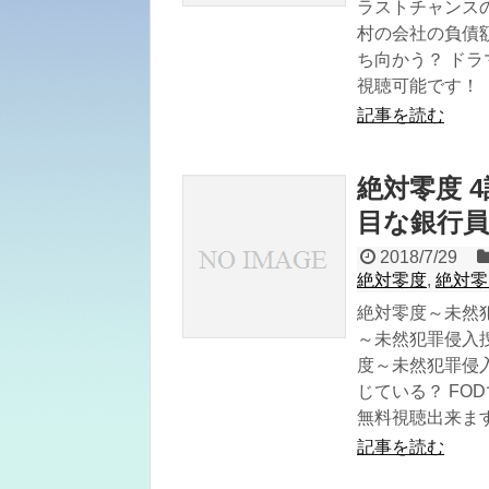
ラストチャンスの第
村の会社の負債
ち向かう？ ドラ
視聴可能です！
記事を読む
絶対零度 
目な銀行
2018/7/29
絶対零度
,
絶対零
絶対零度～未然犯
～未然犯罪侵入捜
度～未然犯罪侵
じている？ FO
無料視聴出来ます
記事を読む