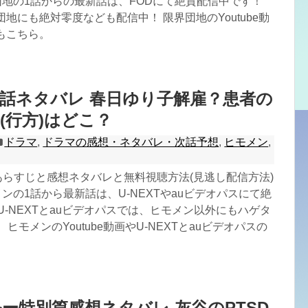
団地の1話からの最新話は、FODにて絶賛配信中です！
団地にも絶対零度なども配信中！ 限界団地のYoutube動
もこちら。
1話ネタバレ 春日ゆり子解雇？患者の
(行方)はどこ？
ドラマ
,
ドラマの感想・ネタバレ・次話予想
,
ヒモメン
,
あらすじと感想ネタバレと無料視聴方法(見逃し配信方法)
メンの1話から最新話は、U-NEXTやauビデオパスにて絶
U-NEXTとauビデオパスでは、ヒモメン以外にもハゲタ
ヒモメンのYoutube動画やU-NEXTとauビデオパスの
ー特別篇感想ネタバレ 灰谷のPTSD