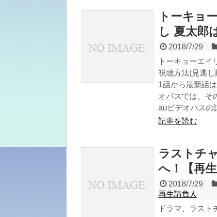
トーキョー
し 夏太郎
2018/7/29
トーキョーエイ
視聴方法(見逃し
1話から最新話は、
オパスでは、その
auビデオパスの
記事を読む
ラストチャ
へ！【再生
2018/7/29
再生請負人
ドラマ、ラスト