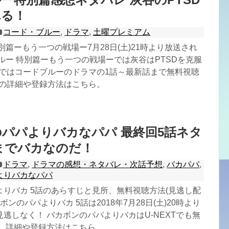
れる！
コード・ブルー
,
ドラマ
,
土曜プレミアム
別篇ーもう一つの戦場ー7月28日(土)21時より放送され
ルー 特別篇ーもう一つの戦場ーでは灰谷はPTSDを克服
Dではコードブルーのドラマの1話～最新話まで無料視聴
Dの詳細や登録方法はこちら。
パパよりバカなパパ 最終回5話ネタ
までバカなのだ！
ドラマ
,
ドラマの感想・ネタバレ・次話予想
,
バカパパ
,
よりバカなパパ
りバカ 5話のあらすじと見所、無料視聴方法(見逃し配
ボンのパパよりバカ 5話は2018年7月28日(土)20時より
逃しなく！ バカボンのパパよりバカはU-NEXTでも無
。 詳細や登録方法はこちら。