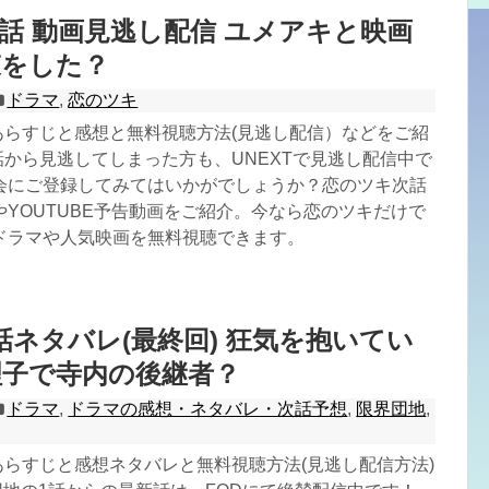
2話 動画見逃し配信 ユメアキと映画
束をした？
ドラマ
,
恋のツキ
あらすじと感想と無料視聴方法(見逃し配信）などをご紹
話から見逃してしまった方も、UNEXTで見逃し配信中で
会にご登録してみてはいかがでしょうか？恋のツキ次話
YOUTUBE予告動画をご紹介。今なら恋のツキだけで
ドラマや人気映画を無料視聴できます。
話ネタバレ(最終回) 狂気を抱いてい
理子で寺内の後継者？
ドラマ
,
ドラマの感想・ネタバレ・次話予想
,
限界団地
,
あらすじと感想ネタバレと無料視聴方法(見逃し配信方法)