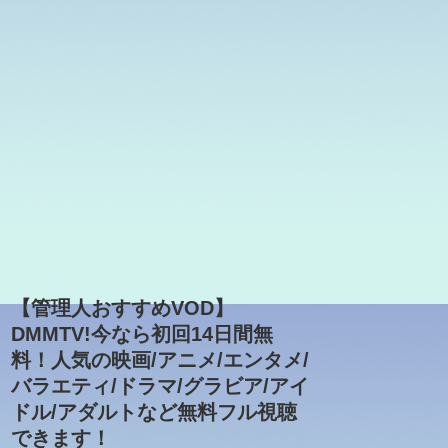
【管理人おすすめVOD】
DMMTV!今なら初回14日間無
料！人気の映画/アニメ/エンタメ/
バラエティ/ドラマ/グラビア/アイ
ドル/アダルトなど無料フル視聴
できます！