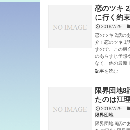
恋のツキ 
に行く約
2018/7/29
恋のツキ 2話の
介！恋のツキ 1
すので、この機
のあらすじ予想や
なく、他の最新
記事を読む
限界団地8
たのは江
2018/7/29
限界団地
限界団地 8話の