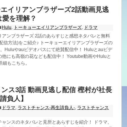
エイリアンブラザーズ2話動画見逃
は愛を理解？
Hulu
,
トーキョーエイリアンブラザーズ
,
ドラマ
リアンブラザーズ 2話のあらすじと感想ネタバレと無料
配信方法)をご紹介♪ トーキョーエイリアンブラザーズの
Huluやauビデオパスにて絶賛配信中！ Huluとauビデ
他にも高嶺の花なども配信中！ Youtube動画やHuluと
詳細もこちら。
ンス3話 動画見逃し配信 樫村が社長
請負人】
ドラマ
,
ラストチャンス-再生請負人-
,
ラストチャンス
チャンスのネタバレと見所とあらすじを紹介！ ドラマ、