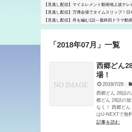
【見逃し配信】マイエレメント動画地上波テレ
【見逃し配信】万博会場でタイムスリップ！日
【見逃し配信】舟を編む1話～最終回ドラマ動画
「
2018年07月
」
一覧
西郷どん2
場！
2018/7/29
西郷どん 28話
郷どん 28話の放
なく！ 西郷どん
はU-NEXTで
記事を読む