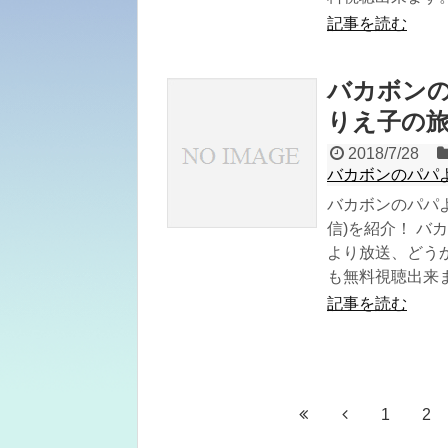
記事を読む
バカボン
りえ子の
2018/7/28
バカボンのパパ
バカボンのパパよ
信)を紹介！ バカ
より放送、どうか
も無料視聴出来
記事を読む
1
2