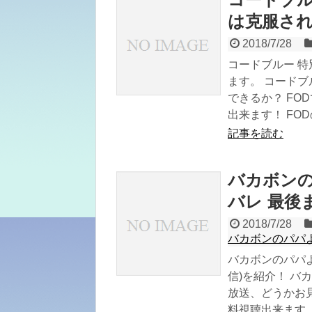
は克服さ
2018/7/28
コードブルー 特
ます。 コードブ
できるか？ FO
出来ます！ FO
記事を読む
バカボンの
バレ 最後
2018/7/28
バカボンのパパ
バカボンのパパよ
信)を紹介！ バカ
放送、どうかお見
料視聴出来ます