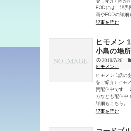
をご紹介♪ 限界
FODには、限界
画やFODの詳細
記事を読む
ヒモメン 
小鳥の場所
2018/7/28
ヒモメン。
ヒモメン 1話の
をご紹介♪ ヒモ
賛配信中です！ 
カなども配信中！ 
詳細もこちら。
記事を読む
コードブル