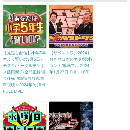
【見逃し配信】小学5年
【ザベストワン2024】
生より賢いの9月6日＜
おぎやはぎのネタ/漫才/
テスタ/トータルテンボ
コント/動画フル 2024
ス藤田親子/全問正解/賞
年1月27日 FULL LIVE
金/TVer/動画/再放送/無
料視聴＞2024年9月6日
FULL LIVE