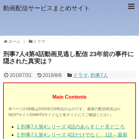
動画配信サービスまとめサイト
ホーム
ドラマ
刑事7人4第4話動画見逃し配信 23年前の事件に
隠された真実は？
2018/7/31
2018/8/6
ドラマ
,
刑事7人
Main Contents
本ページの情報は2026年3月時点のものです。 最新の配信状況はU-
NEXTサイト/DMMTVサイトなど各サイトにてご確認ください。
1 刑事7人第4シリーズ 4話
のあらすじと見どころ
2 刑事7人第4シリーズ 4話
だけでなく、1話～最新