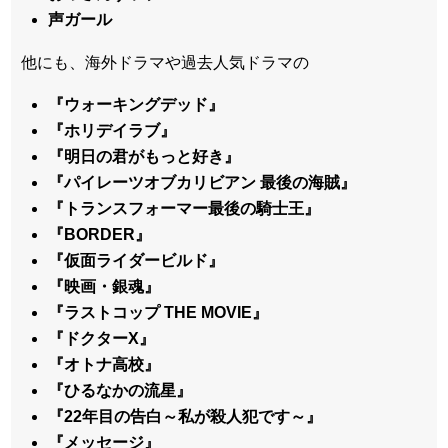
声ガール
他にも、海外ドラマや過去人気ドラマの
『ウォーキングデッド』
『ホリデイラブ』
『明日の君がもっと好き』
『パイレーツオブカリビアン 最後の海賊』
『トランスフォーマー最後の騎士王』
『BORDER』
『仮面ライダービルド』
『映画・銀魂』
『ラストコップ THE MOVIE』
『ドクターX』
『オトナ高校』
『ひるなかの流星』
『22年目の告白～私が殺人犯です～』
『メッセージ』