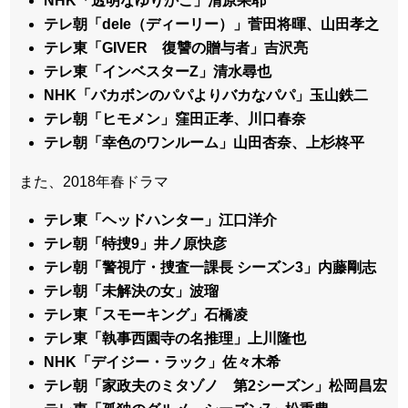
NHK「透明なゆりかご」清原果耶
テレ朝「dele（ディーリー）」菅田将暉、山田孝之
テレ東「GIVER 復讐の贈与者」吉沢亮
テレ東「インベスターZ」清水尋也
NHK「バカボンのパパよりバカなパパ」玉山鉄二
テレ朝「ヒモメン」窪田正孝、川口春奈
テレ朝「幸色のワンルーム」山田杏奈、上杉柊平
また、2018年春ドラマ
テレ東「ヘッドハンター」江口洋介
テレ朝「特捜9」井ノ原快彦
テレ朝「警視庁・捜査一課長 シーズン3」内藤剛志
テレ朝「未解決の女」波瑠
テレ東「スモーキング」石橋凌
テレ東「執事西園寺の名推理」上川隆也
NHK「デイジー・ラック」佐々木希
テレ朝「家政夫のミタゾノ 第2シーズン」松岡昌宏