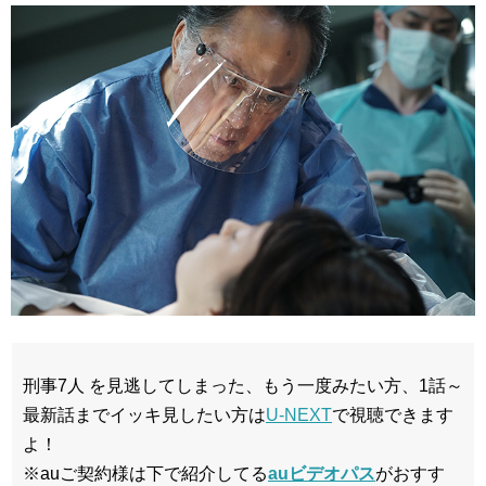
刑事7人 を見逃してしまった、もう一度みたい方、1話～
最新話までイッキ見したい方は
U-NEXT
で視聴できます
よ！
※auご契約様は下で紹介してる
auビデオパス
がおすす