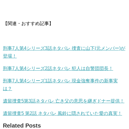
【関連・おすすめ記事】
刑事7人第4シリーズ3話ネタバレ 捜査に山下(元メンバー)が
登場！
刑事7人第4シリーズ2話ネタバレ 犯人は自警団団長！
刑事7人第4シリーズ1話ネタバレ 現金強奪事件の新事実
は？
遺留捜査5第3話ネタバレ 亡き父の意思を継ぎドナー提供！
遺留捜査5 第2話 ネタバレ 風鈴に隠されていた愛の真実！
Related Posts