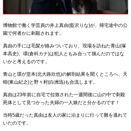
博物館で働く学芸員の井上真由(藍沢りな)が、帰宅途中の公
園で何者かに刺殺されます。
真由の手には毛髪が絡みついており、現場を訪ねた青山(塚
本高史)、環(倉科カナ)は犯人ともみ合って掴んだのではな
いかと考えるのです。
青山と環が堂本(北大路欣也)の解剖結果を聞くところへ、天
樹(東山紀之)と野々村(白洲迅)も合流します。
真由は23年前に自宅で拉致された一週間後に山の中で刺殺
死体として見つかった夫婦の一人娘だと分かるのです！
当時5歳だった真由は友人の家に泊まりに行って難を逃れて
いたのです。