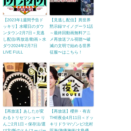
【2023年1週間予告ド
【見逃し配信】異世界
ッキリ】水曜日のダウ
黙示録マイノグーラ1話
ンタウン2月7日＜見逃
～最終回動画無料アニ
し配信/再放送/動画＞水
メ再放送フル視聴〜破
ダウ2024年2月7日
滅の文明で始める世界
LIVE FULL
征服〜はこちら！
【再放送】あしたが変
【再放送】櫻井・有吉
わるトリセツショー り
THE夜会4月11日＜ドッ
んご2月1日＜保存法/選
キリドラマ/ゾンビ/北村
び方/飯のとも/スーパー
匠海/激痛施術/大島優