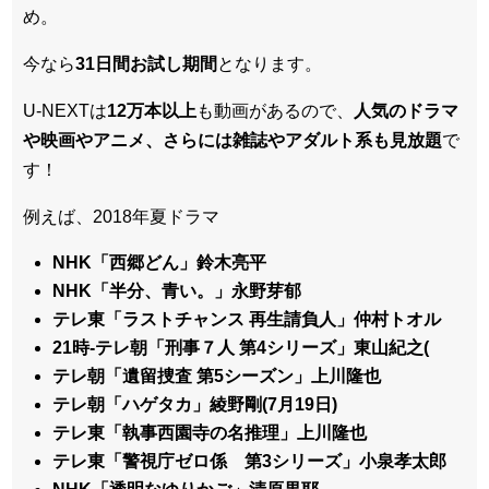
め。
今なら
31日間
お試し期間
となります。
U-NEXTは
12万本以上
も動画があるので、
人気のドラマ
や映画やアニメ、さらには雑誌やアダルト系も見放題
で
す！
例えば、2018年夏ドラマ
NHK「西郷どん」鈴木亮平
NHK「半分、青い。」永野芽郁
テレ東「ラストチャンス 再生請負人」仲村トオル
21時-テレ朝「刑事７人 第4シリーズ」東山紀之(
テレ朝「遺留捜査 第5シーズン」上川隆也
テレ朝「ハゲタカ」綾野剛(7月19日)
テレ東「執事西園寺の名推理」上川隆也
テレ東「警視庁ゼロ係 第3シリーズ」小泉孝太郎