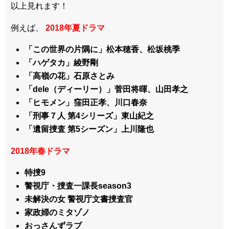
以上見れます！
例えば、
2018年夏ドラマ
「この世界の片隅に」松本穂香、松坂桃季
「ハゲタカ」綾野剛
「高嶺の花」石原さとみ
「dele（ディーリー）」菅田将暉、山田孝之
「ヒモメン」窪田正孝、川口春奈
「刑事７人 第4シリーズ」東山紀之
「遺留捜査 第5シーズン」上川隆也
2018年春ドラマ
特捜9
警視庁・捜査一課長season3
未解決の女 警視庁文書捜査官
家政婦のミタゾノ
おっさんずラブ