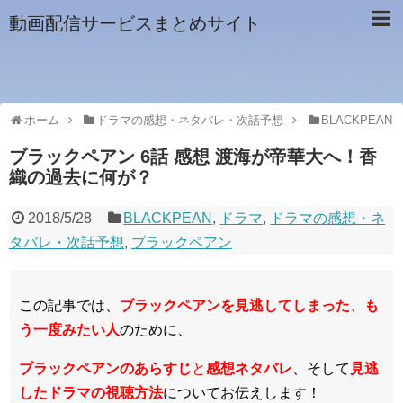
動画配信サービスまとめサイト
ホーム
ドラマの感想・ネタバレ・次話予想
BLACKPEAN
ブラックペアン 6話 感想 渡海が帝華大へ！香
織の過去に何が？
2018/5/28
BLACKPEAN
,
ドラマ
,
ドラマの感想・ネ
タバレ・次話予想
,
ブラックペアン
この記事では、
ブラックペアンを見逃してしまった
、
も
う一度みたい人
のために、
ブラックペアンのあらすじ
と
感想ネタバレ
、そして
見逃
したドラマ
の視聴方法
についてお伝えします！