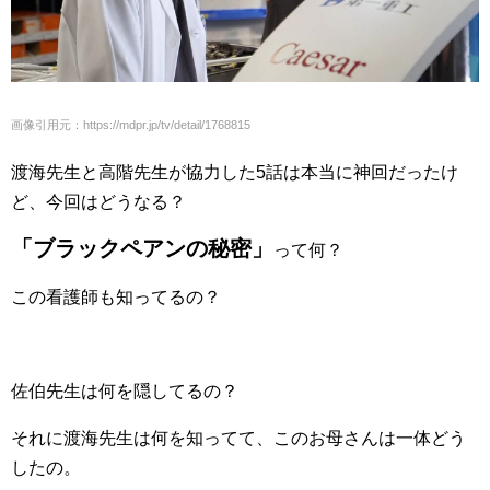
画像引用元：https://mdpr.jp/tv/detail/1768815
渡海先生と高階先生が協力した5話は本当に神回だったけ
ど、今回はどうなる？
「ブラックペアンの秘密」
って何？
この看護師も知ってるの？
佐伯先生は何を隠してるの？
それに渡海先生は何を知ってて、このお母さんは一体どう
したの。