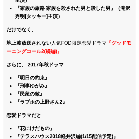
主演）
『家族の旅路 家族を殺された男と殺した男』（滝沢
秀明[タッキー]主演）
だけでなく、
地上波放送されない
人気FOD限定恋愛ドラマ
『グッドモ
ーニングコール2(続編)』
さらに、
2017年秋ドラマ
『明日の約束』
『刑事ゆがみ』
『民衆の敵』
『ラブホの上野さん2』
恋愛ドラマだと
『花にけだもの』
『テラスハウス2018軽井沢編(1/15配信予定)』