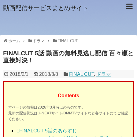
動画配信サービスまとめサイト
ホーム
ドラマ
FINAL CUT
FINALCUT 5話 動画の無料見逃し配信 百々瀬と
直接対決！
2018/2/1
2018/3/8
FINAL CUT
,
ドラマ
Contents
本ページの情報は2026年3月時点のものです。
最新の配信状況はU-NEXTサイト/DMMTVサイトなど各サイトにてご確認
ください。
1
FINALCUT 5話のあらすじ