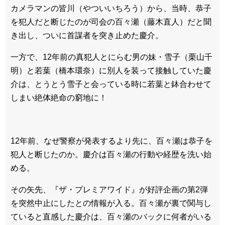
カメラマンの皆川（
やついいちろう
）から、当時、恭子
を犯人だと断じたのが司会の百々瀬（
藤木直人
）だと聞
き出し、ついに首謀者を突き止めた慶介。
一方で、12年前の真犯人とにらむ男の妹・雪子（
栗山千
明
）と若葉（
橋本環奈
）に別人を装って接触していた慶
介は、とうとう雪子と会っている時に若葉と鉢合わせて
しまい絶体絶命の窮地に！
12年前、なぜ警察が発表するより先に、百々瀬は恭子を
犯人と断じたのか。慶介は百々瀬の行動や経歴を洗い始
める。
その矢先、『ザ・プレミアワイド』が好評企画の第2弾
を突然中止にしたとの情報が入る。百々瀬が裏で関与し
ていると直感した慶介は、百々瀬のバックに何者がいる