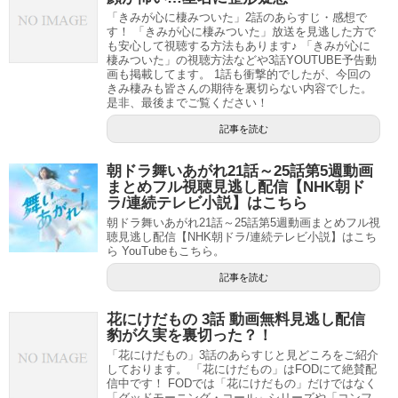
「きみが心に棲みついた」2話のあらすじ・感想で
す！ 「きみが心に棲みついた」放送を見逃した方で
も安心して視聴する方法もあります♪ 「きみが心に
棲みついた」の視聴方法などや3話YOUTUBE予告動
画も掲載してます。 1話も衝撃的でしたが、今回の
きみ棲みも皆さんの期待を裏切らない内容でした。
是非、最後までご覧ください！
記事を読む
朝ドラ舞いあがれ21話～25話第5週動画
まとめフル視聴見逃し配信【NHK朝ド
ラ/連続テレビ小説】はこちら
朝ドラ舞いあがれ21話～25話第5週動画まとめフル視
聴見逃し配信【NHK朝ドラ/連続テレビ小説】はこち
ら YouTubeもこちら。
記事を読む
花にけだもの 3話 動画無料見逃し配信
豹が久実を裏切った？！
「花にけだもの」3話のあらすじと見どころをご紹介
しております。 「花にけだもの」はFODにて絶賛配
信中です！ FODでは「花にけだもの」だけではなく
「グッドモーニング・コール」シリーズや「コンフ