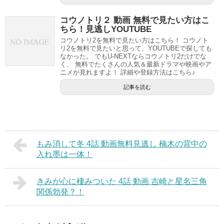
コウノトリ２ 動画 無料で見たい方はこ
ちら！見逃しYOUTUBE
コウノトリ2を無料で見たい方はこちら！ コウノト
リ2を無料で見たいと思って、YOUTUBEで探しても
なかった。 でもU-NEXTならコウノトリ2だけでな
く、 無料でたくさんの人気＆最新ドラマや映画やア
ニメが見れますよ！ 詳細や登録方法はこちら♪
記事を読む
もみ消して冬 4話 動画無料見逃し 楠木の背中の
入れ墨は一体！
きみが心に棲みついた 4話 動画 吉崎と星名三角
関係勃発？！