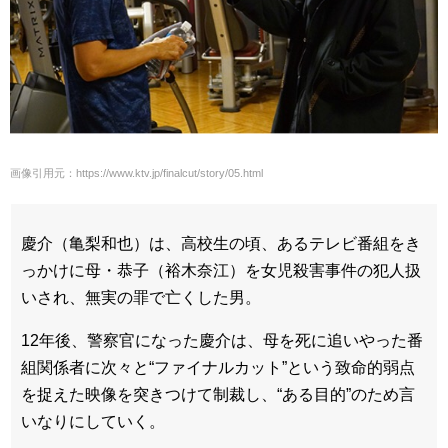
画像引用元：https://www.ktv.jp/finalcut/story/05.html
慶介（
亀梨和也
）は、高校生の頃、あるテレビ番組をき
っかけに母・恭子（
裕木奈江
）を女児殺害事件の犯人扱
いされ、無実の罪で亡くした男。
12年後、警察官になった慶介は、母を死に追いやった番
組関係者に次々と“ファイナルカット”という致命的弱点
を捉えた映像を突きつけて制裁し、“ある目的”のため言
いなりにしていく。