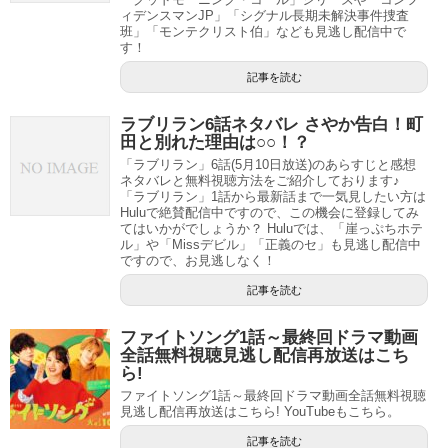
ィデンスマンJP」「シグナル長期未解決事件捜査
班」「モンテクリスト伯」なども見逃し配信中で
す！
記事を読む
ラブリラン6話ネタバレ さやか告白！町
田と別れた理由は○○！？
「ラブリラン」6話(5月10日放送)のあらすじと感想
ネタバレと無料視聴方法をご紹介しております♪
「ラブリラン」1話から最新話まで一気見したい方は
Huluで絶賛配信中ですので、この機会に登録してみ
てはいかがでしょうか？ Huluでは、「崖っぷちホテ
ル」や「Missデビル」「正義のセ」も見逃し配信中
ですので、お見逃しなく！
記事を読む
ファイトソング1話～最終回ドラマ動画
全話無料視聴見逃し配信再放送はこち
ら!
ファイトソング1話～最終回ドラマ動画全話無料視聴
見逃し配信再放送はこちら! YouTubeもこちら。
記事を読む