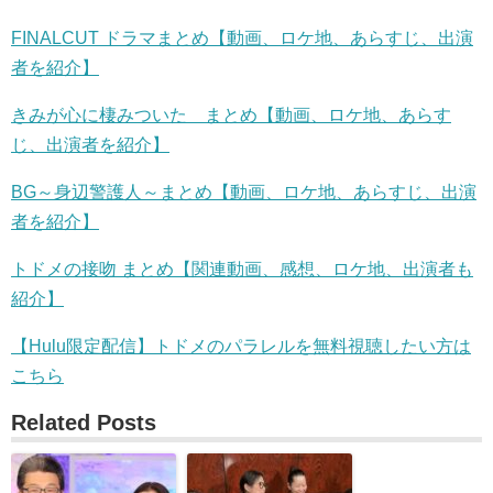
FINALCUT ドラマまとめ【動画、ロケ地、あらすじ、出演
者を紹介】
きみが心に棲みついた まとめ【動画、ロケ地、あらす
じ、出演者を紹介】
BG～身辺警護人～まとめ【動画、ロケ地、あらすじ、出演
者を紹介】
トドメの接吻 まとめ【関連動画、感想、ロケ地、出演者も
紹介】
【Hulu限定配信】トドメのパラレルを無料視聴したい方は
こちら
Related Posts