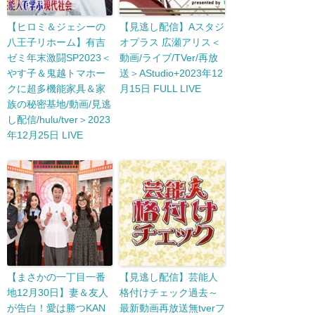
【ヒロミ＆ジェシーの
【見逃し配信】Aスタジ
八王子リホーム】有吉
オプラス 広瀬アリス＜
ゼミ年末激闘SP2023＜
動画/ライブ/TVer/再放
やす子＆鬼越トマホー
送＞AStudio+2023年12
クに超多機能家具＆家
月15日 FULL LIVE
族の秘密基地/動画/見逃
し配信/hulu/tver＞2023
年12月25日 LIVE
【まさかの一丁目一番
【見逃し配信】芸能人
地12月30日】妻＆友人
格付けチェック過去～
が告白！愛は勝つKAN
最新動画再放送無tverフ