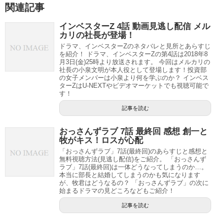
関連記事
インベスターZ 4話 動画見逃し配信 メル
カリの社長が登場！
ドラマ、インベスターZのネタバレと見所とあらすじ
を紹介！ ドラマ、インベスターZの第4話は2018年8
月3日(金)25時より放送されます。 今回はメルカリの
社長の小泉文明が本人役として登場します！投資部
の女子メンバーは小泉より何を学ぶのか？ インベス
ターZはU-NEXTやビデオマーケットでも視聴可能で
す！
記事を読む
おっさんずラブ 7話 最終回 感想 創一と
牧がキス！ロスが心配
「おっさんずラブ」7話(最終回)のあらすじと感想と
無料視聴方法(見逃し配信)をご紹介。 「おっさんず
ラブ」7話(最終回)は一体どうなってしまうのか…。
本当に部長と結婚してしまうのかも気になります
が、牧君はどうなるの？ 「おっさんずラブ」の次に
始まるドラマの見どころなどもご紹介！
記事を読む