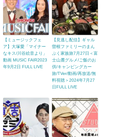
【ミュージックフェ
【見逃し配信】ギャル
ア】大塚愛「マイナー
曽根ファミリーのまん
なキス/川谷絵音より」
ぷく家族旅7月27日＜富
動画 MUSIC FAIR2023
士山麓グルメ/ご飯のお
年9月2日 FULL LIVE
供/キャンピングカー
旅/TVer/動画/再放送/無
料視聴＞2024年7月27
日FULL LIVE