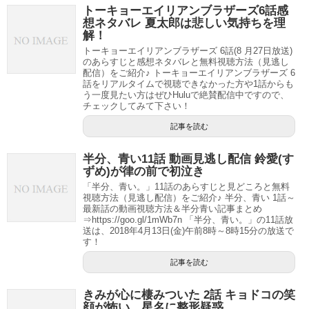
トーキョーエイリアンブラザーズ6話感
想ネタバレ 夏太郎は悲しい気持ちを理
解！
トーキョーエイリアンブラザーズ 6話(8 月27日放送)
のあらすじと感想ネタバレと無料視聴方法（見逃し
配信）をご紹介♪ トーキョーエイリアンブラザーズ 6
話をリアルタイムで視聴できなかった方や1話からも
う一度見たい方はぜひHuluで絶賛配信中ですので、
チェックしてみて下さい！
記事を読む
半分、青い11話 動画見逃し配信 鈴愛(す
ずめ)が律の前で初泣き
「半分、青い。」11話のあらすじと見どころと無料
視聴方法（見逃し配信）をご紹介♪ 半分、青い 1話～
最新話の動画視聴方法＆半分青い記事まとめ
⇒https://goo.gl/1mWb7n 「半分、青い。」の11話放
送は、2018年4月13日(金)午前8時～8時15分の放送で
す！
記事を読む
きみが心に棲みついた 2話 キョドコの笑
顔が怖い…星名に整形疑惑