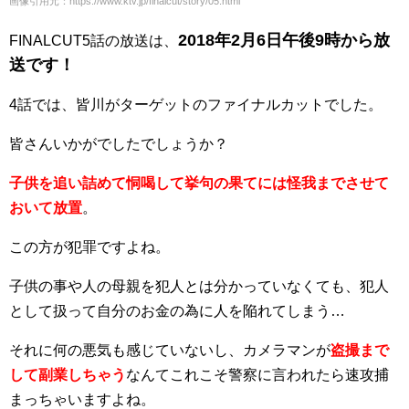
画像引用元：https://www.ktv.jp/finalcut/story/05.html
2018年2月6日午後9時から放
FINALCUT5話の放送は、
送です！
4話では、皆川がターゲットのファイナルカットでした。
皆さんいかがでしたでしょうか？
子供を追い詰めて恫喝して挙句の果てには怪我までさせて
おいて放置
。
この方が犯罪ですよね。
子供の事や人の母親を犯人とは分かっていなくても、犯人
として扱って自分のお金の為に人を陥れてしまう…
それに何の悪気も感じていないし、カメラマンが
盗撮まで
して副業しちゃう
なんてこれこそ警察に言われたら速攻捕
まっちゃいますよね。