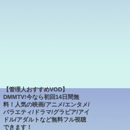
【管理人おすすめVOD】
DMMTV!今なら初回14日間無
料！人気の映画/アニメ/エンタメ/
バラエティ/ドラマ/グラビア/アイ
ドル/アダルトなど無料フル視聴
できます！