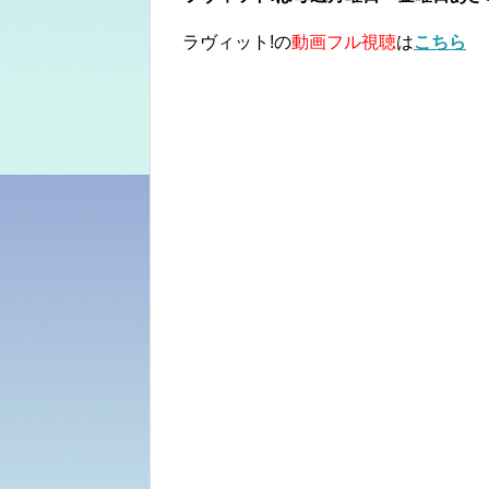
ラヴィット!の
動画フル視聴
は
こちら