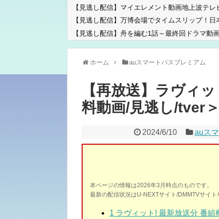
【見逃し配信】マイエレメント動画地上波テレ
【見逃し配信】万博会場でタイムスリップ！日
【見逃し配信】舟を編む1話～最終回ドラマ動画
ホーム
auスマートパスプレミアム
【再放送】ラヴィット
料動画/見逃し/tver＞2
2024/6/10
auス
本ページの情報は2026年3月時点のものです。
最新の配信状況はU-NEXTサイト/DMMTVサ
1
ラヴィット! 最新放送分 番