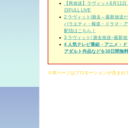
【再放送】ラヴィット6月11日＜最
日FULL LIVE
2
ラヴィット!過去～最新放送
バラエティ・報道・ドラマ・ア
配信はこちら！
3
ラヴィット! 過去放送~最新放
4 人気テレビ番組・アニメ・
アダルト作品などを30日間無料
※本ページはプロモーションが含まれ